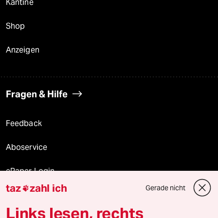
Kantine
Shop
Anzeigen
Fragen & Hilfe
Feedback
Aboservice
ePaper Login
taz
zahl ich
Gerade nicht

Downloads für Abonnierende
Links lesen, rechts