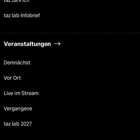
taz zahl ich
taz lab Infobrief
Veranstaltungen
Demnächst
Vor Ort
Live im Stream
Vergangene
taz lab 2027