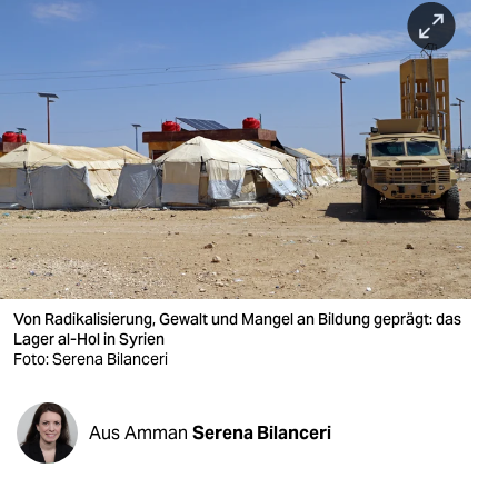
berlin
nord
wahrheit
verlag
verlag
veranstaltungen
shop
Von Radikalisierung, Gewalt und Mangel an Bildung geprägt: das
fragen & hilfe
Lager al-Hol in Syrien
Foto: Serena Bilanceri
unterstützen
abo
Aus Amman
Serena Bilanceri
genossenschaft