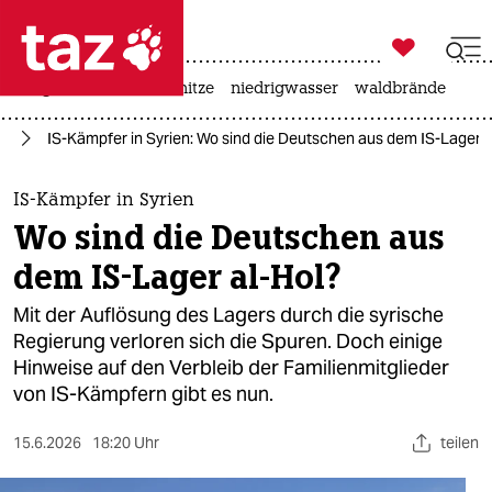

taz zahl ich
krieg in der ukraine
hitze
niedrigwasser
waldbrände

taz zahl ich
en
IS-Kämpfer in Syrien: Wo sind die Deutschen aus dem IS-Lager a
taz zahl ich
themen
IS-Kämpfer in Syrien
Wo sind die Deutschen aus
politik
dem IS-Lager al-Hol?
öko
Mit der Auflösung des Lagers durch die syrische
Regierung verloren sich die Spuren. Doch einige
gesellschaft
Hinweise auf den Verbleib der Familienmitglieder
von IS-Kämpfern gibt es nun.
kultur
sport
15.6.2026
18:20 Uhr
teilen