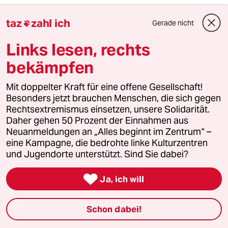
5
Enorme Gewinne für Ölkonzerne
taz
zahl ich
Gerade nicht

Bitte abschöpfen!
Links lesen, rechts
bekämpfen
6
Forstwissenschaftler über Brände
„Der Mythos vom Brandstifter hält sich
Mit doppelter Kraft für eine offene Gesellschaft!
hartnäckig“
Besonders jetzt brauchen Menschen, die sich gegen
Rechtsextremismus einsetzen, unsere Solidarität.
Daher gehen 50 Prozent der Einnahmen aus
taz
Neuanmeldungen an „Alles beginnt im Zentrum“ –

eine Kampagne, die bedrohte linke Kulturzentren
und Jugendorte unterstützt. Sind Sie dabei?
Folgen Sie uns

Ja, ich will
Schon dabei!
Ressorts