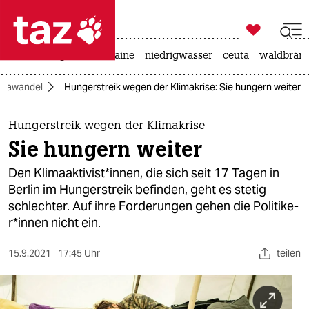

taz zahl ich
hitze
krieg in der ukraine
niedrigwasser
ceuta
waldbrän

taz zahl ich
imawandel
Hungerstreik wegen der Klimakrise: Sie hungern weiter
taz zahl ich
themen
Hungerstreik wegen der Klimakrise
Sie hungern weiter
politik
Den Klimaaktivist*innen, die sich seit 17 Tagen in
öko
Berlin im Hungerstreik befinden, geht es stetig
schlechter. Auf ihre Forderungen gehen die Po­li­ti­ke­
gesellschaft
r*in­nen nicht ein.
kultur
15.9.2021
17:45 Uhr
teilen
sport