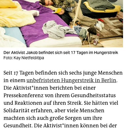
berlin
nord
wahrheit
verlag
verlag
Der Aktivist Jakob befindet sich seit 17 Tagen im Hungerstreik
Foto: Kay Nietfeld/dpa
veranstaltungen
Seit 17 Tagen befinden sich sechs junge Menschen
shop
in einem
unbefristeten Hungerstreik in Berlin
.
fragen & hilfe
Die Ak­ti­vis­t*in­nen berichten bei einer
Pressekonferenz von ihrem Gesundheitsstatus
unterstützen
und Reaktionen auf ihren Streik. Sie hätten viel
abo
Solidarität erfahren, aber viele Menschen
machten sich auch große Sorgen um ihre
genossenschaft
Gesundheit. Die Ak­ti­vis­t*in­nen können bei der