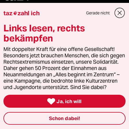
Folgen Sie uns
taz
zahl ich
Gerade nicht

Links lesen, rechts
bekämpfen
Ressorts
Mit doppelter Kraft für eine offene Gesellschaft!
Politik
Besonders jetzt brauchen Menschen, die sich gegen
Rechtsextremismus einsetzen, unsere Solidarität.
Öko
Daher gehen 50 Prozent der Einnahmen aus
Neuanmeldungen an „Alles beginnt im Zentrum“ –
eine Kampagne, die bedrohte linke Kulturzentren
Gesellschaft
und Jugendorte unterstützt. Sind Sie dabei?
Kultur

Ja, ich will
Sport
Schon dabei!
Berlin