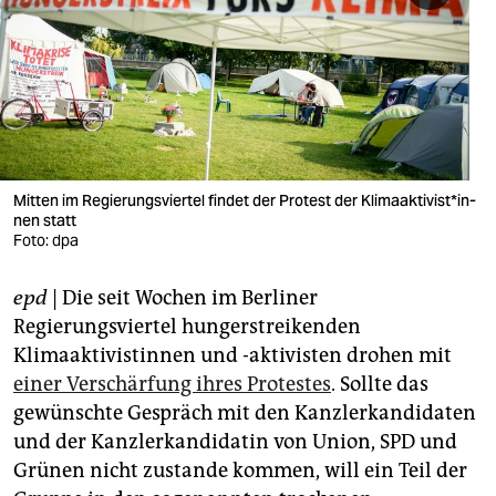
berlin
nord
wahrheit
verlag
verlag
Mitten im Regierungsviertel findet der Protest der Kli­ma­ak­ti­vis­t*in­
nen statt
veranstaltungen
Foto: dpa
shop
epd
| Die seit Wochen im Berliner
fragen & hilfe
Regierungsviertel hungerstreikenden
Klimaaktivistinnen und -aktivisten drohen mit
unterstützen
einer Verschärfung ihres Protestes
. Sollte das
gewünschte Gespräch mit den Kanzlerkandidaten
abo
und der Kanzlerkandidatin von Union, SPD und
genossenschaft
Grünen nicht zustande kommen, will ein Teil der