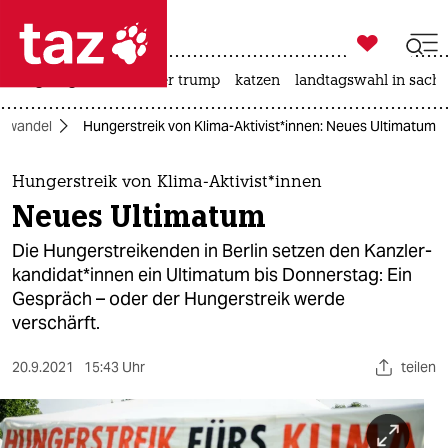

taz zahl ich
bergsteigen
usa unter trump
katzen
landtagswahl in sachs

taz zahl ich
mawandel
Hungerstreik von Klima-Aktivist*innen: Neues Ultimatum
taz zahl ich
themen
Hungerstreik von Klima-Aktivist*innen
Neues Ultimatum
politik
Die Hungerstreikenden in Berlin setzen den Kanz­ler­
öko
kan­di­da­t*in­nen ein Ultimatum bis Donnerstag: Ein
Gespräch – oder der Hungerstreik werde
gesellschaft
verschärft.
kultur
20.9.2021
15:43 Uhr
teilen
sport