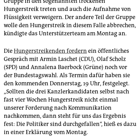
Gruppe in den sogenannten trockenen
epaper login
Hungerstreik treten und auch die Aufnahme von
Flüssigkeit verweigern. Der andere Teil der Gruppe
wolle den Hungerstreik in diesem Falle abbrechen,
kündigte das Unterstützerteam am Montag an.
Die
Hungerstreikenden fordern
ein öffentliches
Gespräch mit Armin Laschet (CDU), Olaf Scholz
(SPD) und Annalena Baerbock (Grüne) noch vor
der Bundestagswahl. Als Termin dafür haben sie
den kommenden Donnerstag, 19 Uhr, festgelegt.
„Sollten die drei Kanzlerkandidaten selbst nach
fast vier Wochen Hungerstreik nicht einmal
unserer Forderung nach Kommunikation
nachkommen, dann steht für uns das Ergebnis
fest: Die Politiker sind durchgefallen“, hieß es dazu
in einer Erklärung vom Montag.