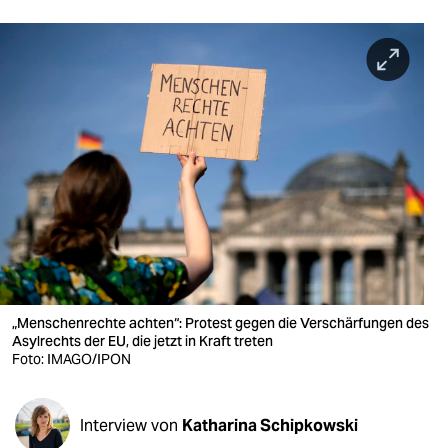
berlin
nord
wahrheit
verlag
verlag
veranstaltungen
shop
fragen & hilfe
„Menschenrechte achten“: Protest gegen die Verschärfungen des
unterstützen
Asylrechts der EU, die jetzt in Kraft treten
Foto: IMAGO/IPON
abo
genossenschaft
Interview von
Katharina Schipkowski