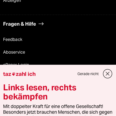
Anzeigen
Fragen & Hilfe
Feedback
Aboservice
ePaper Login
taz
zahl ich
Gerade nicht

Downloads für Abonnierende
Links lesen, rechts
bekämpfen
© 2026 taz Verlags und Vertriebs GmbH
Mit doppelter Kraft für eine offene Gesellschaft!
Alle Rechte vorbehalten. Bei rechtlichen Fragen oder für Genehmigungen
wenden Sie sich bitte an
lizenzen@taz.de
Besonders jetzt brauchen Menschen, die sich gegen