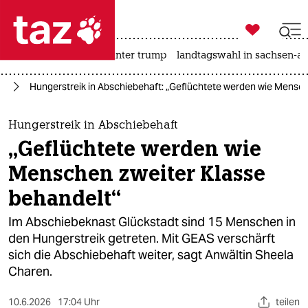

taz zahl ich
nahost-konflikt
usa unter trump
landtagswahl in sachsen-an

taz zahl ich
rm
Hungerstreik in Abschiebehaft: „Geflüchtete werden wie Mensch
taz zahl ich
themen
Hungerstreik in Abschiebehaft
„Geflüchtete werden wie
politik
Menschen zweiter Klasse
öko
behandelt“
gesellschaft
Im Abschiebeknast Glückstadt sind 15 Menschen in
den Hungerstreik getreten. Mit GEAS verschärft
kultur
sich die Abschiebehaft weiter, sagt Anwältin Sheela
Charen.
sport
10.6.2026
17:04 Uhr
teilen