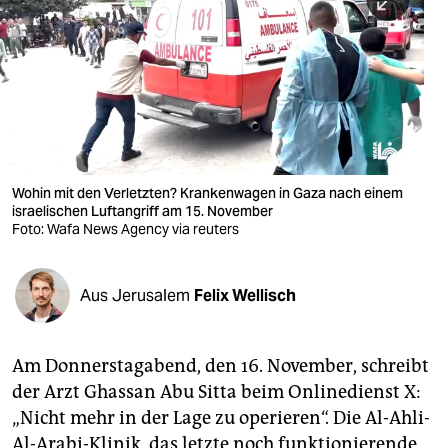
berlin
nord
wahrheit
verlag
verlag
Wohin mit den Verletzten? Krankenwagen in Gaza nach einem
israelischen Luftangriff am 15. November
veranstaltungen
Foto: Wafa News Agency via reuters
shop
fragen & hilfe
Aus Jerusalem
Felix Wellisch
unterstützen
Am Donnerstagabend, den 16. November, schreibt
abo
der Arzt Ghassan Abu Sitta beim Onlinedienst X:
genossenschaft
„Nicht mehr in der Lage zu operieren“. Die Al-Ahli-
Al-Arabi-Klinik, das letzte noch funktionierende