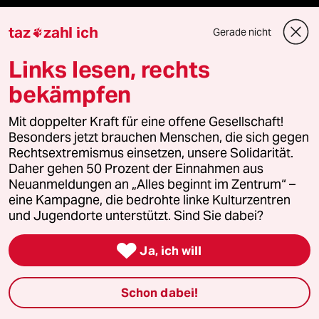
taz
zahl ich
Gerade nicht

Mehr taz Angebote
Links lesen, rechts
bekämpfen
Reisen
Mit doppelter Kraft für eine offene Gesellschaft!
Kantine
Besonders jetzt brauchen Menschen, die sich gegen
Rechtsextremismus einsetzen, unsere Solidarität.
Daher gehen 50 Prozent der Einnahmen aus
Shop
Neuanmeldungen an „Alles beginnt im Zentrum“ –
eine Kampagne, die bedrohte linke Kulturzentren
Anzeigen
und Jugendorte unterstützt. Sind Sie dabei?

Ja, ich will
Fragen & Hilfe
Schon dabei!
Feedback