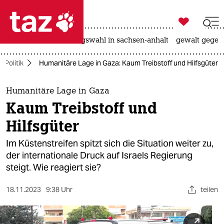

taz zahl ich
hitze
surfen
landtagswahl in sachsen-anhalt
gewalt gegen

taz zahl ich
Politik
Humanitäre Lage in Gaza: Kaum Treibstoff und Hilfsgüter
taz zahl ich
themen
Humanitäre Lage in Gaza
Kaum Treibstoff und
politik
Hilfsgüter
öko
Im Küstenstreifen spitzt sich die Situation weiter zu,
der internationale Druck auf Israels Regierung
gesellschaft
steigt. Wie reagiert sie?
kultur
18.11.2023
9:38 Uhr
teilen
sport