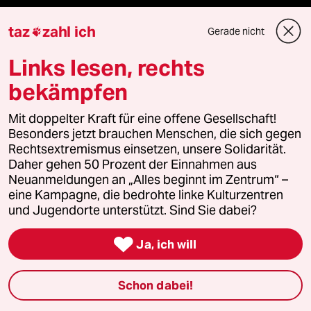
Aktuelles
taz
zahl ich
Gerade nicht

Hausblog
Links lesen, rechts
bekämpfen
Die Seitenwende
Mit doppelter Kraft für eine offene Gesellschaft!
Stellen
Besonders jetzt brauchen Menschen, die sich gegen
Rechtsextremismus einsetzen, unsere Solidarität.
Presse
Daher gehen 50 Prozent der Einnahmen aus
Neuanmeldungen an „Alles beginnt im Zentrum“ –
eine Kampagne, die bedrohte linke Kulturzentren
und Jugendorte unterstützt. Sind Sie dabei?
Unterstützen

Ja, ich will
abo
Schon dabei!
genossenschaft