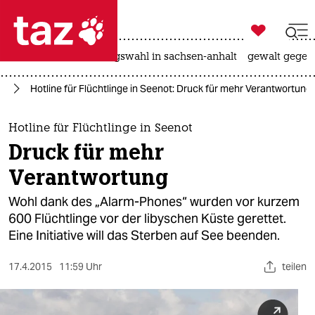

taz zahl ich
hitze
surfen
landtagswahl in sachsen-anhalt
gewalt gegen

taz zahl ich
ag
Hotline für Flüchtlinge in Seenot: Druck für mehr Verantwortung
taz zahl ich
themen
Hotline für Flüchtlinge in Seenot
Druck für mehr
politik
Verantwortung
öko
Wohl dank des „Alarm-Phones“ wurden vor kurzem
600 Flüchtlinge vor der libyschen Küste gerettet.
gesellschaft
Eine Initiative will das Sterben auf See beenden.
kultur
17.4.2015
11:59 Uhr
teilen
sport