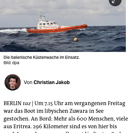
berlin
nord
wahrheit
verlag
verlag
Die italienische Küstenwache im Einsatz.
Bild: dpa
veranstaltungen
shop
Von
Christian Jakob
fragen & hilfe
unterstützen
BERLIN
taz
| Um 7.15 Uhr am vergangenen Freitag
war das Boot im libyschen Zuwara in See
abo
gestochen. An Bord: Mehr als 600 Menschen, viele
genossenschaft
aus Eritrea. 296 Kilometer sind es von hier bis