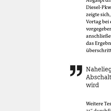
Abgasprüfs
Diesel-Pkw
zeigte sich
Vortag bei
vorgegeben
anschließ
das Ergebn
überschrit
Nahelieg

Abschalt
wird
Weitere Te
21“ durch