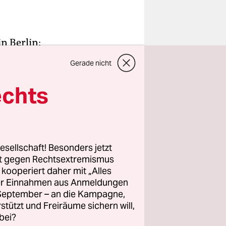
n Berlin:
 neue
Gerade nicht
 die Hälfte
dern
echts
efonen
Als dieser
decktem
esellschaft! Besonders jetzt
rt gegen Rechtsextremismus
z kooperiert daher mit „Alles
ller Einnahmen aus Anmeldungen
richte
. September – an die Kampagne,
er Konzerne
rstützt und Freiräume sichern will,
bei?
 „auch nur