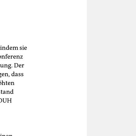
 indem sie
konferenz
kung. Der
gen, dass
öhten
stand
e DUH