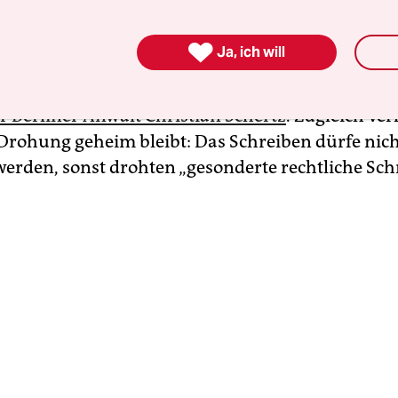
die Behauptung aufstellen“, dass Mercedes „Abga
t habe“, werde man „mit aller gebotenen Nachhal

Ja, ich will
rgehen und den Verband „für jeden wirtschaftli
er meiner Mandantin dadurch entsteht, haftbar
er Berliner Anwalt Christian Schertz
. Zugleich ver
 Drohung geheim bleibt: Das Schreiben dürfe nic
werden, sonst drohten „gesonderte rechtliche Schr