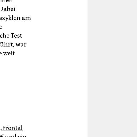
einen
 Dabei
esszyklen am
e
che Test
ührt, war
e weit
„Frontal
W und ein