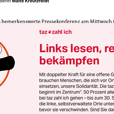
Berlin
Malte Kreutzfeldt
e bemerkenswerte Pressekonferenz am Mittwoch i
he Umwelthilfe (DUH) hatte eingeladen, um über
taz
zahl ich

 zu informieren, die nicht nur VW betreffen. Etwa
0 Teilnehmer waren aber keine Journalisten, son
Links lesen, r
d Mitarbeiter von Autokonzernen. Mit Mobiltel
bekämpfen
ige von ihnen jedes gesprochene Wort auf und
rten die am Eingang ausliegende Teilnehmerliste. 
kumentiert werden sollte, verließen sie mit ver
Mit doppelter Kraft für eine offene G
brauchen Menschen, die sich vor O
uchtartig das Gebäude.
einsetzen, unsere Solidarität. Die ta
beginnt im Zentrum“. 50 Prozent a
ar klar: Mercedes und BMW wollen unliebsame Be
bei taz zahl ich gehen – bis zum 30
. Schon im Vorfeld hatten Anwälte im Auftrag d
die linke, selbstverwaltete Orte unte
bevor sie verschwinden. Sind Sie da
r Anschuldigungen gewarnt. Sollte der Verband