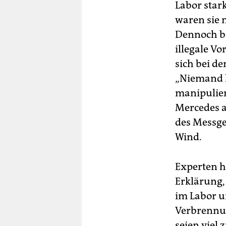
Labor star
waren sie 
Dennoch be
illegale Vo
sich bei d
„Niemand k
manipulie
Mercedes a
des Messge
Wind.
Experten h
Erklärung,
im Labor u
Verbrennu
seien viel