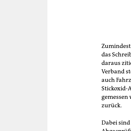
Zumindest 
das Schrei
daraus zit
Verband st
auch Fahr
Stickoxid-
gemessen w
zurück.
Dabei sind 