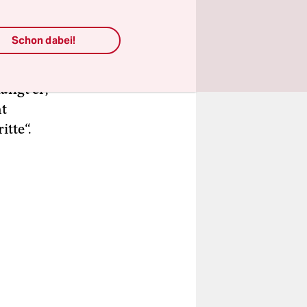
swerte
tigkeit“
Schon dabei!
chen
 machen“,
langt er,
ht
itte“.