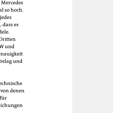
m Mercedes
l so hoch.
jedes
, dass es
ele.
Dritten
MW und
enauigkeit
nbelag und
technische
 von denen
für
eichungen