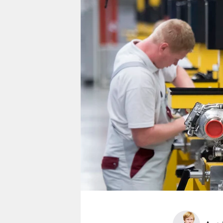
berlin
nord
wahrheit
verlag
verlag
veranstaltungen
shop
fragen & hilfe
unterstützen
abo
genossenschaft