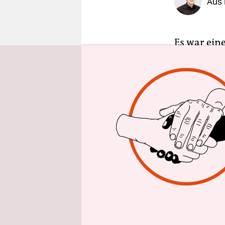
Aus 
epaper login
Es war ein
Die Deutsc
Abgastests
der rund 2
Anwälte un
nahmen ein
fotografie
Vorgang do
Gesicht fl
Das Ziel w
verhindern
die DUH vo