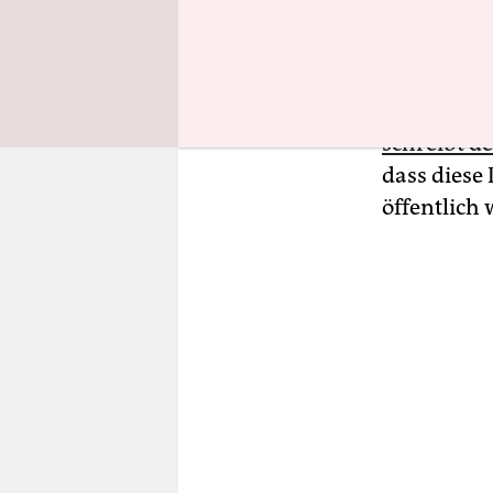
irgendwie 
manipulier
dagegen vo
Schaden, d
schreibt d
dass diese
öffentlich 