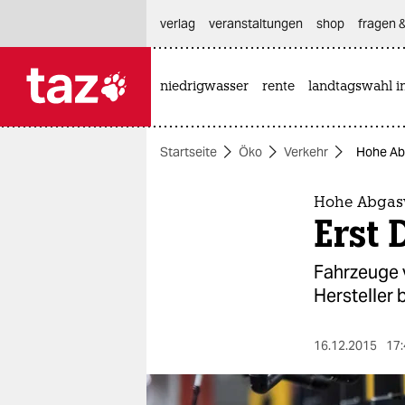
hautnavigation anspringen
hauptinhalt anspringen
footer anspringen
verlag
veranstaltungen
shop
fragen &
niedrigwasser
rente
landtagswahl i

taz zahl ich
taz zahl ich
Startseite
Öko
Verkehr
Hohe Abg
themen
politik
Hohe Abgasw
Erst 
öko
Fahrzeuge 
gesellschaft
Hersteller 
kultur
16.12.2015
17:
sport