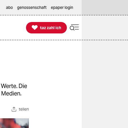
abo
genossenschaft
epaper login

taz zahl ich
taz zahl ich
Werte. Die
d Medien.
teilen