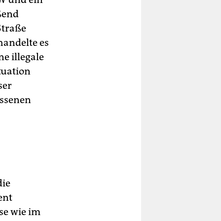
ßend
Straße
handelte es
ne illegale
tuation
ser
essenen
die
ent
se wie im