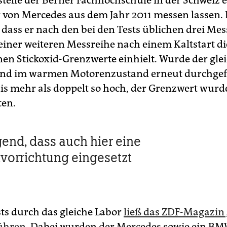
telle der Berner Fachhochschule in der Schweiz 
 von Mercedes aus dem Jahr 2011 messen lassen.
, dass er nach den bei den Tests üblichen drei M
 einer weiteren Messreihe nach einem Kaltstart di
en Stickoxid-Grenzwerte einhielt. Wurde der glei
end im warmen Motorenzustand erneut durchgef
is mehr als doppelt so hoch, der Grenzwert wurd
ten.
end, dass auch hier eine
vorrichtung eingesetzt
sts durch das gleiche Labor
ließ das ZDF-Magazin 
führen
. Dabei wurden der Mercedes sowie ein BM