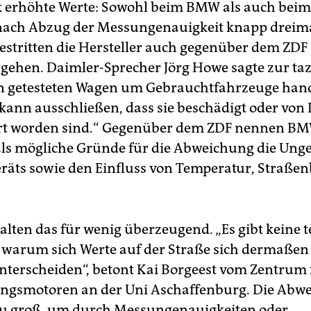
k erhöhte Werte: Sowohl beim BMW als auch bei
nach Abzug der Messungenauigkeit knapp dreima
stritten die Hersteller auch gegenüber dem ZDF 
rgehen. Daimler-Sprecher Jörg Howe sagte zur taz
en getesteten Wagen um Gebrauchtfahrzeuge hand
ann ausschließen, dass sie beschädigt oder von 
rt worden sind.“ Gegenüber dem ZDF nennen B
ls mögliche Gründe für die Abweichung die Ung
räts sowie den Einfluss von Temperatur, Straße
alten das für wenig überzeugend. „Es gibt keine 
 warum sich Werte auf der Straße sich dermaßen
nterscheiden“, betont Kai Borgeest vom Zentrum 
ngsmotoren an der Uni Aschaffenburg. Die Abw
 zu groß, um durch Messungenauigkeiten oder