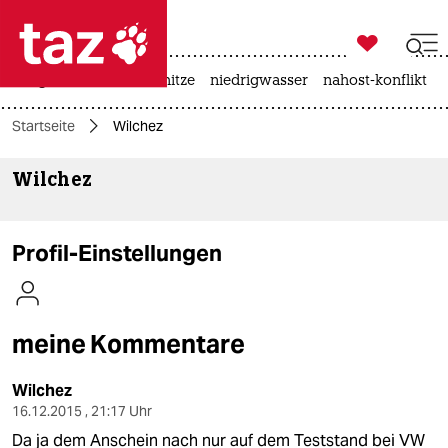

taz zahl ich
krieg in der ukraine
hitze
niedrigwasser
nahost-konflikt

taz zahl ich
Startseite
Wilchez
taz zahl ich
Wilchez
themen
politik
Profil-Einstellungen
öko
gesellschaft
meine Kommentare
kultur
Wilchez
sport
16.12.2015 , 21:17 Uhr
Da ja dem Anschein nach nur auf dem Teststand bei VW