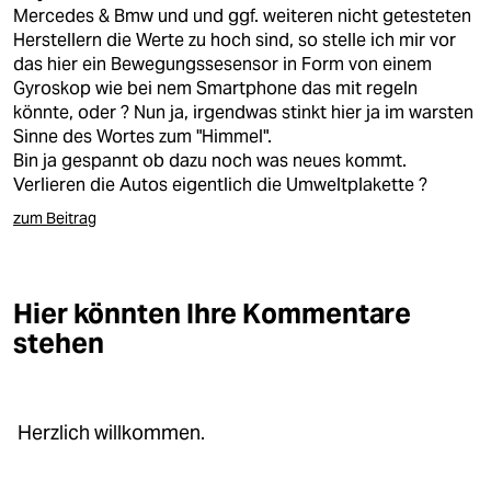
berlin
Mercedes & Bmw und und ggf. weiteren nicht getesteten
Herstellern die Werte zu hoch sind, so stelle ich mir vor
nord
das hier ein Bewegungssesensor in Form von einem
Gyroskop wie bei nem Smartphone das mit regeln
wahrheit
könnte, oder ? Nun ja, irgendwas stinkt hier ja im warsten
Sinne des Wortes zum "Himmel".
verlag
Bin ja gespannt ob dazu noch was neues kommt.
Verlieren die Autos eigentlich die Umweltplakette ?
verlag
zum Beitrag
veranstaltungen
shop
Hier könnten Ihre Kommentare
fragen & hilfe
stehen
unterstützen
abo
Herzlich willkommen.
genossenschaft