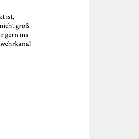
 ist,
 nicht groß
hr gern ins
ndwehrkanal