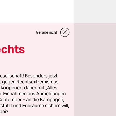
Gerade nicht
auf dem
 Die
echts
hns
en.
r war Karin
esellschaft! Besonders jetzt
 vierten
rt gegen Rechtsextremismus
z kooperiert daher mit „Alles
em 21.
ller Einnahmen aus Anmeldungen
ist der
. September – an die Kampagne,
 Straße
rstützt und Freiräume sichern will,
bei?