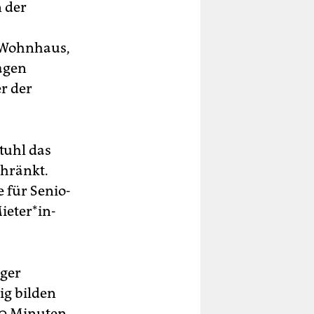
n der
n Wohnhaus,
tagen
er der
tuhl das
chränkt.
für Se­nio­
­te­r*in­
iger
ig bilden
 20 Minuten