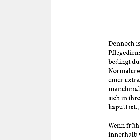
Dennoch is
Pflegediens
bedingt du
Normalerwe
einer extr
manchmal s
sich in ihr
kaputt ist. 
Wenn frühe
innerhalb 