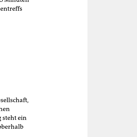
en­treffs
ellschaft,
chen
 steht ein
oberhalb