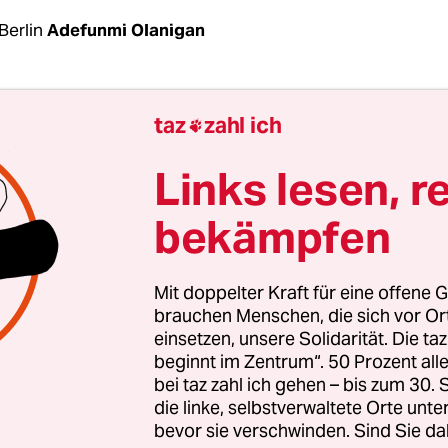
Berlin
Adefunmi Olanigan
haltknüppel lenkt Karin Wehn geschickt den
taz
zahl ich

lstuhl durch ihre Einzimmerwohnung. Draußen 
einen die letzten Lichtstrahlen an die Hauswand.
Links lesen, r
e ist längst weitergezogen und damit Karin We
bekämpfen
eute noch ein paar warme Strahlen abzubekomm
an der frischen Luft oder ansatzweise in der Natu
Mit doppelter Kraft für eine offene G
etzte Mal vor ganzen zehn Wochen. Ihr Balkon im
brauchen Menschen, die sich vor O
einsetzen, unsere Solidarität. Die ta
momentan das Maximum der Gefühle. Denn seit d
beginnt im Zentrum“. 50 Prozent a
nte sie ihre Etage nicht mehr verlassen. Seitdem 
bei taz zahl ich gehen – bis zum 30
zwei Aufzüge ihres Wohnhauses in der Gitschiner
die linke, selbstverwaltete Orte unte
bevor sie verschwinden. Sind Sie da
 in ihn passt ihr Rollstuhl.