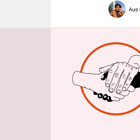
epaper login
Aus 
Mit dem Sc
Elektrorol
Balkon sch
Morgensonn
Chance, h
So richtig 
Wehn das l
Stock ist 
Februar kon
große der 
kaputt. Nur