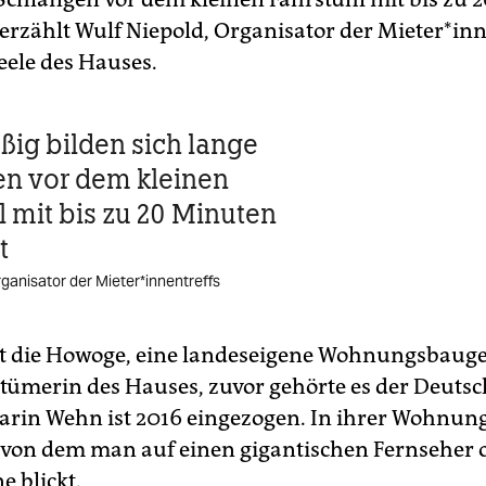
 erzählt Wulf Niepold, Organisator der Mie­te­r*in­n
eele des Hauses.
ig bilden sich lange
n vor dem kleinen
l mit bis zu 20 Minuten
t
anisator der Mie­te­r*in­nen­treffs
ist die Howoge, eine landeseigene Wohnungsbauges
tümerin des Hauses, zuvor gehörte es der Deuts
rin Wehn ist 2016 eingezogen. In ihrer Wohnung
, von dem man auf einen gigantischen Fernseher 
e blickt.