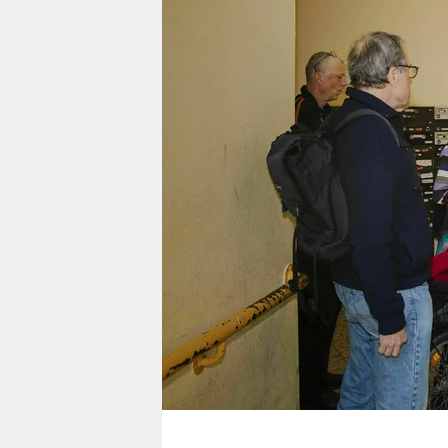
berlin
nord
wahrheit
verlag
verlag
veranstaltungen
shop
fragen & hilfe
unterstützen
abo
genossenschaft