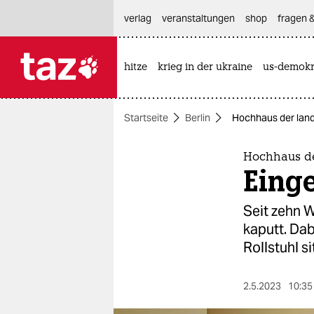
hautnavigation anspringen
hauptinhalt anspringen
footer anspringen
verlag
veranstaltungen
shop
fragen &
hitze
krieg in der ukraine
us-demokr

taz zahl ich
taz zahl ich
Startseite
Berlin
Hochhaus der lan
themen
politik
Hochhaus d
Eing
öko
Seit zehn 
gesellschaft
kaputt. Dab
Rollstuhl si
kultur
sport
2.5.2023
10:35