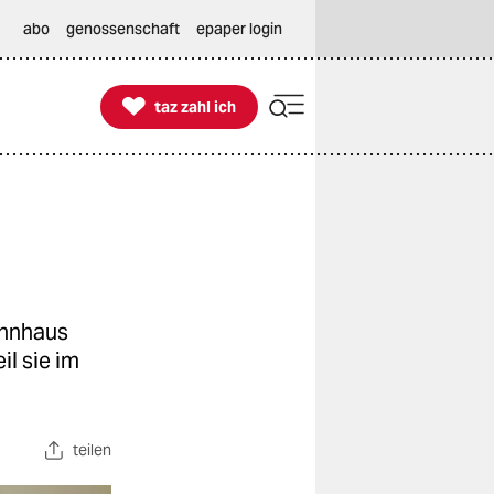
abo
genossenschaft
epaper login

taz zahl ich
taz zahl ich
ohnhaus
l sie im
teilen