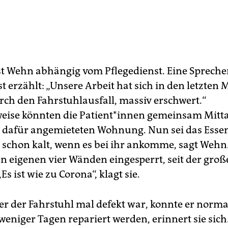
t Wehn abhängig vom Pflegedienst. Eine Sprech
t erzählt: „Unsere Arbeit hat sich in den letzten
rch den Fahrstuhlausfall, massiv erschwert.“
ise könnten die Pa­ti­en­t*in­nen gemeinsam Mitta
a dafür angemieteten Wohnung. Nun sei das Esse
chon kalt, wenn es bei ihr ankomme, sagt Wehn. 
en eigenen vier Wänden eingesperrt, seit der groß
„Es ist wie zu Corona“, klagt sie.
r der Fahrstuhl mal defekt war, konnte er norma
weniger Tagen repariert werden, erinnert sie sich