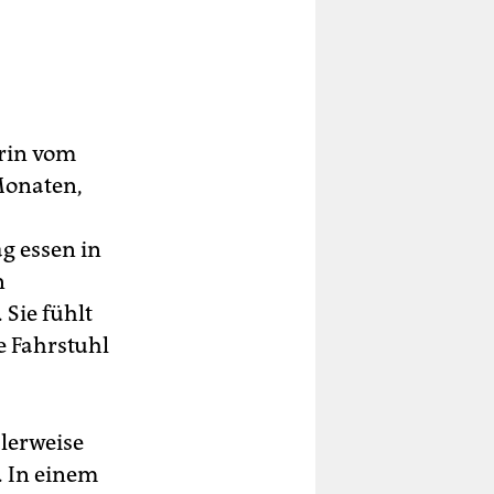
erin vom
 Monaten,
g essen in
n
Sie fühlt
e Fahrstuhl
lerweise
. In einem