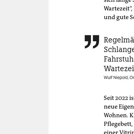
Wartezeit“,
und gute S
Regelmäß

Schlange
Fahrstuh
Wartezei
Wulf Niepold, Org
Seit 2022 
neue Eigen
Wohnen. Ka
Pflegebett
einer Vitrin