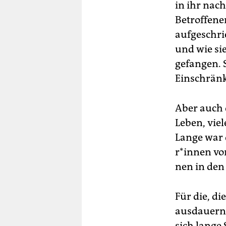
in ihr nach
Betroffenen
aufgeschri
und wie sie
gefangen. S
Einschrän
Aber auch 
Leben, viel
Lange war 
r*in­nen vo
nen in den
Für die, d
ausdauernd
sich lange