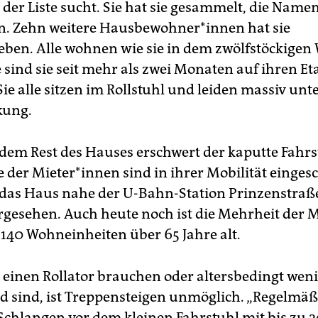
 der Liste sucht. Sie hat sie gesammelt, die Name
. Zehn weitere Haus­be­woh­ne­r*in­nen hat sie
eben. Alle wohnen wie sie in dem zwölfstöckige
 sind sie seit mehr als zwei Monaten auf ihren E
ie alle sitzen im Rollstuhl und leiden massiv unt
kung.
dem Rest des Hauses erschwert der kaputte Fahrs
e der Mie­te­r*in­nen sind in ihrer Mobilität einges
das Haus nahe der U-Bahn-Station Prinzenstraße 
rgesehen. Auch heute noch ist die Mehrheit der Mie
 140 Wohneinheiten über 65 Jahre alt.
ie einen Rollator brauchen oder altersbedingt wen
 sind, ist Treppensteigen unmöglich. „Regelmäß
 Schlangen vor dem kleinen Fahrstuhl mit bis zu