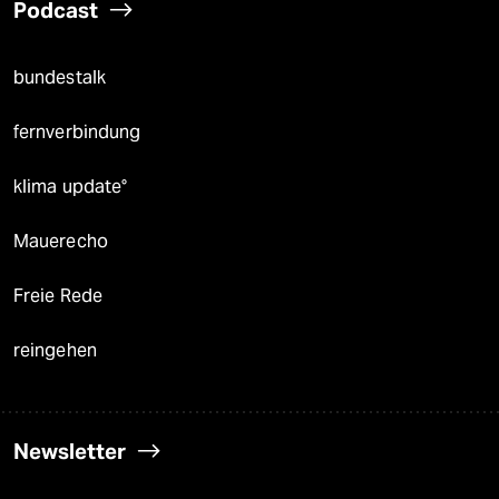
Podcast
bundestalk
fernverbindung
klima update°
Mauerecho
Freie Rede
reingehen
Newsletter