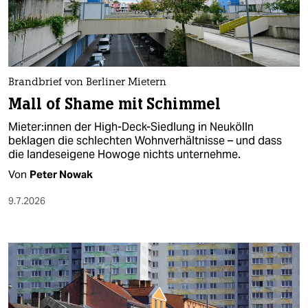
berlin
nord
wahrheit
Brandbrief von Berliner Mie­te­rn
verlag
Mall of Shame mit Schimmel
verlag
Mie­te­r:in­nen der High-Deck-Siedlung in Neukölln
beklagen die schlechten Wohnverhältnisse – und dass
veranstaltungen
die landeseigene Howoge nichts unternehme.
shop
Von
Peter Nowak
fragen & hilfe
9.7.2026
unterstützen
abo
genossenschaft