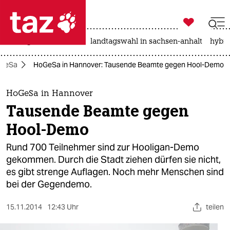

taz zahl ich
niedrigwasser
rente
landtagswahl in sachsen-anhalt
hybri

taz zahl ich
GeSa
HoGeSa in Hannover: Tausende Beamte gegen Hool-Demo
taz zahl ich
themen
HoGeSa in Hannover
Tausende Beamte gegen
politik
Hool-Demo
öko
Rund 700 Teilnehmer sind zur Hooligan-Demo
gekommen. Durch die Stadt ziehen dürfen sie nicht,
gesellschaft
es gibt strenge Auflagen. Noch mehr Menschen sind
bei der Gegendemo.
kultur
sport
15.11.2014
12:43 Uhr
teilen