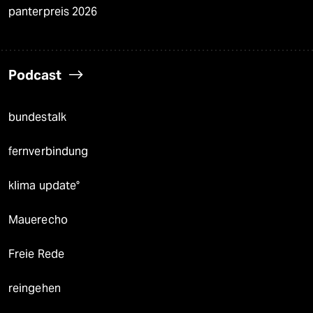
panterpreis 2026
Podcast
bundestalk
fernverbindung
klima update°
Mauerecho
Freie Rede
reingehen