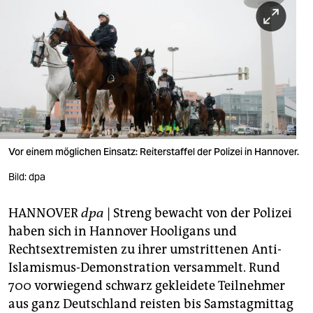
berlin
nord
wahrheit
verlag
verlag
veranstaltungen
Vor einem möglichen Einsatz: Reiterstaffel der Polizei in Hannover.
shop
Bild: dpa
fragen & hilfe
HANNOVER
dpa
| Streng bewacht von der Polizei
haben sich in Hannover Hooligans und
unterstützen
Rechtsextremisten zu ihrer umstrittenen Anti-
abo
Islamismus-Demonstration versammelt. Rund
700 vorwiegend schwarz gekleidete Teilnehmer
genossenschaft
aus ganz Deutschland reisten bis Samstagmittag