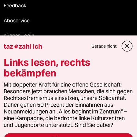
Feedback
Aboservice
ePaper Login
taz
zahl ich
Gerade nicht

Downloads für Abonnierende
Links lesen, rechts
bekämpfen
© 2026 taz Verlags und Vertriebs GmbH
Mit doppelter Kraft für eine offene Gesellschaft!
Alle Rechte vorbehalten. Bei rechtlichen Fragen oder für Genehmigungen
wenden Sie sich bitte an
lizenzen@taz.de
Besonders jetzt brauchen Menschen, die sich gegen
Rechtsextremismus einsetzen, unsere Solidarität.
Daher gehen 50 Prozent der Einnahmen aus
Feedback
Redaktionsstatut
Kommune-Richtlinien
KI-
Neuanmeldungen an „Alles beginnt im Zentrum“ –
eine Kampagne, die bedrohte linke Kulturzentren
Leitlinie
Informant
Datenschutz
Impressum
AGB
und Jugendorte unterstützt. Sind Sie dabei?