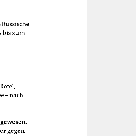
e Russische
s bis zum
n
Rote“,
e – nach
d gewesen.
er gegen