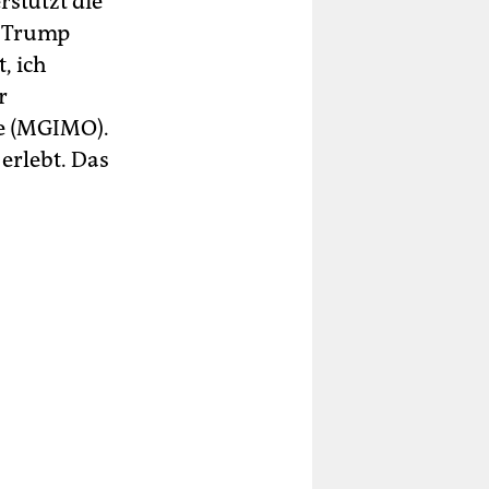
rstützt die
. Trump
, ich
r
ie (MGIMO).
erlebt. Das