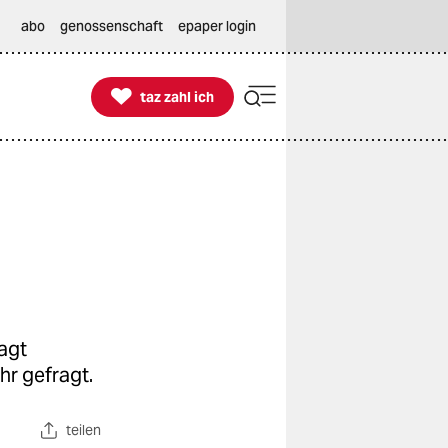
abo
genossenschaft
epaper login

taz zahl ich
taz zahl ich
sagt
hr gefragt.
teilen