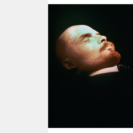
berlin
nord
wahrheit
verlag
verlag
veranstaltungen
shop
fragen & hilfe
unterstützen
abo
genossenschaft