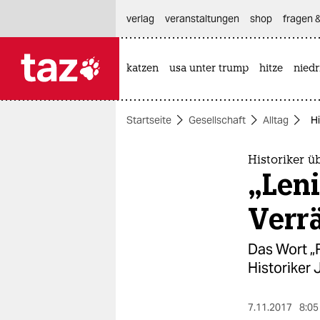
hautnavigation anspringen
hauptinhalt anspringen
footer anspringen
verlag
veranstaltungen
shop
fragen &
katzen
usa unter trump
hitze
nied

taz zahl ich
taz zahl ich
Startseite
Gesellschaft
Alltag
Hi
themen
politik
Historiker ü
„Leni
öko
Verrä
gesellschaft
Das Wort „R
kultur
Historiker 
sport
7.11.2017
8:05