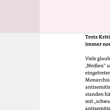
erwiesen si
Erhalt und 
am Zusamme
stimmt so n
Trotz Krit
immer noc
Viele glau
„Weißen“ u
eingetreten
Monarchist
antisemiti
standen hä
mit „schwa
antisemiti