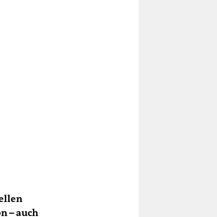
ellen
on – auch