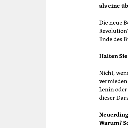
als eine ü
Die neue B
Revolution“
Ende des B
Halten Sie
Nicht, wen
vermieden w
Lenin oder
dieser Dar
Neuerdings
Warum? So