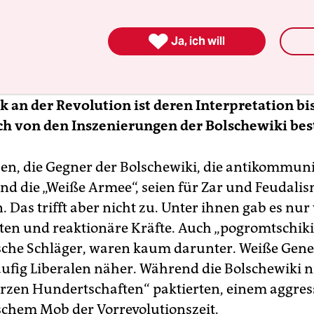
ch als „gosudarstweniki“: Leute, die trotz Umstur
die Größe des Staates über alles stellten. Die Ha

Ja, ich will
nbruch trifft somit Bürgertum und liberale Krä
atürlich nicht.
ik an der Revolution ist deren Interpretation bi
h von den Inszenierungen der Bolschewiki be
ben, die Gegner der Bolschewiki, die antikommun
nd die „Weiße Armee“, seien für Zar und Feudali
. Das trifft aber nicht zu. Unter ihnen gab es nur
en und reaktionäre Kräfte. Auch „pogromtschiki
sche Schläger, waren kaum darunter. Weiße Gene
ufig Liberalen näher. Während die Bolschewiki ni
rzen Hundertschaften“ paktierten, einem aggres
schem Mob der Vorrevolutionszeit.