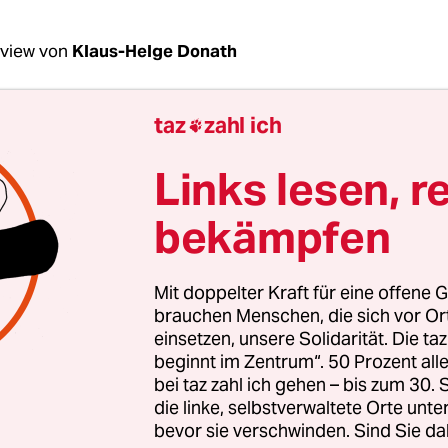
rview von
Klaus-Helge Donath
taz
zahl ich

ktoberrevolution war der Stolz der Sowjetunion
ll der Kreml nichts mehr davon wissen?
Links lesen, r
warow:
Der Politik wäre es recht, wenn sie nicht d
bekämpfen
rde. Revolution ist heute in Russland negativ bes
Historiker sehen in der Februarrevolution 1917 e
Mit doppelter Kraft für eine offene G
ng, an der das Bürgertum, die russischen Generä
brauchen Menschen, die sich vor O
ellen und Freimaurer beteiligt waren. Die Oktober
einsetzen, unsere Solidarität. Die ta
beginnt im Zentrum“. 50 Prozent a
unterdessen wie eine bolschewistisch-deutsche
bei taz zahl ich gehen – bis zum 30
ng. Jedoch wird den Bolschewiki zugutegehalten,
die linke, selbstverwaltete Orte unte
um bei erstbester Gelegenheit wiedererrichteten.
bevor sie verschwinden. Sind Sie da