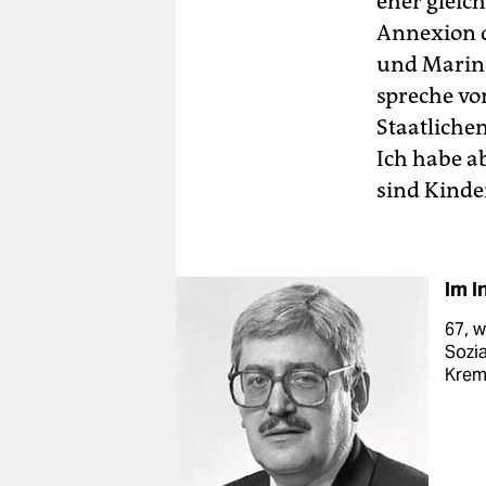
eher gleich
Annexion d
und Marine
spreche vo
Staatliche
Ich habe a
sind Kinde
Im I
67, w
Sozia
Kreml