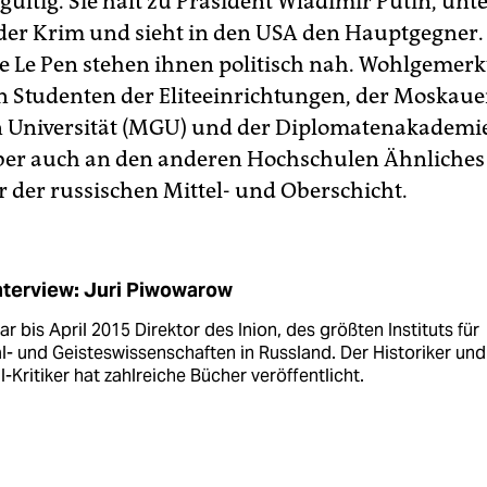
gültig. Sie hält zu Präsident Wladimir Putin, unte
er Krim und sieht in den USA den Hauptgegner
 Le Pen stehen ihnen politisch nah. Wohlgemerkt
n Studenten der Eliteeinrichtungen, der Moskaue
n Universität (MGU) und der Diplomatenakadem
ber auch an den anderen Hochschulen Ähnliches 
r der russischen Mittel- und Oberschicht.
nterview: Juri Piwowarow
ar bis April 2015 Direktor des Inion, des größten Instituts für
l- und Geisteswissenschaften in Russland. Der Historiker und
-Kritiker hat zahlreiche Bücher veröffentlicht.