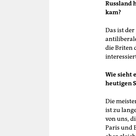
Russland h
kam?
Das ist de
antiliber
die Briten
interessier
Wie sieht 
heutigen 
Die meiste
ist zu lang
von uns, d
Paris und 