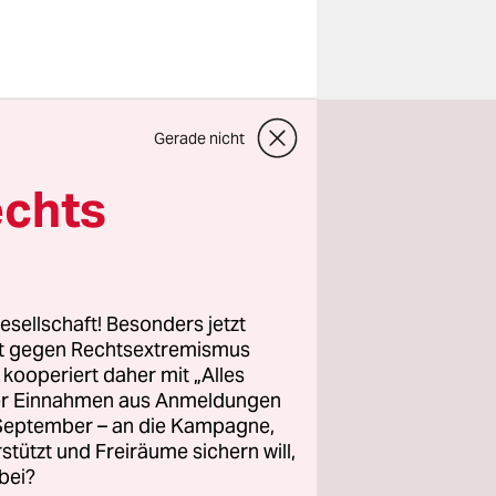
Gerade nicht
. 100 Jahre
echts
aran
etzt.
ine
esellschaft! Besonders jetzt
le, die
rt gegen Rechtsextremismus
revolution
z kooperiert daher mit „Alles
ller Einnahmen aus Anmeldungen
. September – an die Kampagne,
 dass sie
rstützt und Freiräume sichern will,
 Sie
bei?