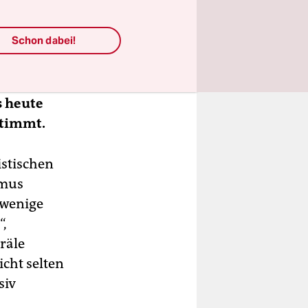
zes den
uptschuld
Schon dabei!
fte. Das
s heute
stimmt.
istischen
smus
 wenige
“,
räle
cht selten
siv