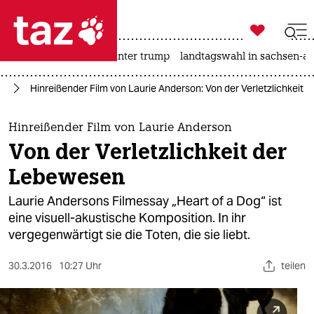

taz zahl ich
nahost-konflikt
usa unter trump
landtagswahl in sachsen-an

taz zahl ich
lm
Hinreißender Film von Laurie Anderson: Von der Verletzlichkeit
taz zahl ich
themen
Hinreißender Film von Laurie Anderson
Von der Verletzlichkeit der
politik
Lebewesen
öko
Laurie Andersons Filmessay „Heart of a Dog“ ist
eine visuell-akustische Komposition. In ihr
gesellschaft
vergegenwärtigt sie die Toten, die sie liebt.
kultur
30.3.2016
10:27 Uhr
teilen
sport