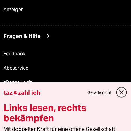
Anzeigen
Fragen & Hilfe
Feedback
Aboservice
ePaper Login
taz
zahl ich
Gerade nicht

Downloads für Abonnierende
Links lesen, rechts
bekämpfen
© 2026 taz Verlags und Vertriebs GmbH
Mit doppelter Kraft für eine offene Gesellschaft!
Alle Rechte vorbehalten. Bei rechtlichen Fragen oder für Genehmigungen