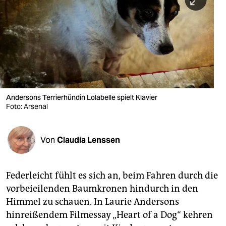
berlin
nord
wahrheit
verlag
verlag
Andersons Terrierhündin Lolabelle spielt Klavier
Foto: Arsenal
veranstaltungen
shop
Von
Claudia Lenssen
fragen & hilfe
unterstützen
Federleicht fühlt es sich an, beim Fahren durch die
vorbeieilenden Baumkronen hindurch in den
abo
Himmel zu schauen. In Laurie Andersons
genossenschaft
hinreißendem Filmessay „Heart of a Dog“ kehren