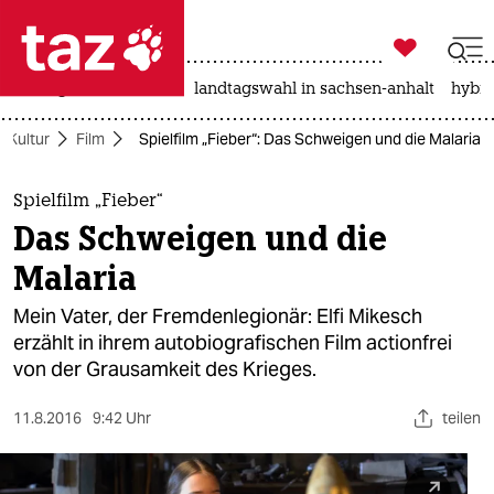

taz zahl ich
niedrigwasser
rente
landtagswahl in sachsen-anhalt
hybri

taz zahl ich
Kultur
Film
Spielfilm „Fieber“: Das Schweigen und die Malaria
taz zahl ich
themen
Spielfilm „Fieber“
Das Schweigen und die
politik
Malaria
öko
Mein Vater, der Fremdenlegionär: Elfi Mikesch
erzählt in ihrem autobiografischen Film actionfrei
gesellschaft
von der Grausamkeit des Krieges.
kultur
11.8.2016
9:42 Uhr
teilen
sport