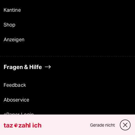
Kantine
Shop
Anzeigen
Fragen & Hilfe
Feedback
Aboservice
ePaper Login
taz
zahl ich
Gerade nicht

Downloads für Abonnierende