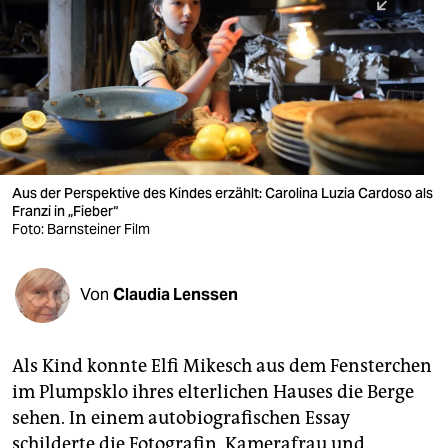
berlin
nord
wahrheit
verlag
verlag
Aus der Perspektive des Kindes erzählt: Carolina Luzia Cardoso als
Franzi in „Fieber“
veranstaltungen
Foto: Barnsteiner Film
shop
fragen & hilfe
Von
Claudia Lenssen
unterstützen
Als Kind konnte Elfi Mikesch aus dem Fensterchen
abo
im Plumpsklo ihres elterlichen Hauses die Berge
genossenschaft
sehen. In einem autobiografischen Essay
schilderte die Fotografin, Kamera­frau und