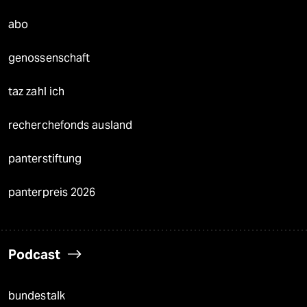
abo
genossenschaft
taz zahl ich
recherchefonds ausland
panterstiftung
panterpreis 2026
Podcast
bundestalk