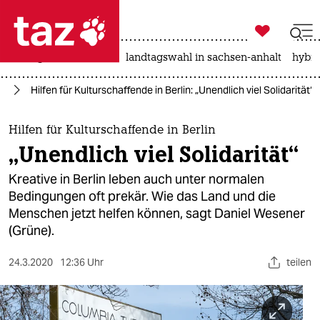

taz zahl ich
niedrigwasser
rente
landtagswahl in sachsen-anhalt
hybri

taz zahl ich
us
Hilfen für Kulturschaffende in Berlin: „Unendlich viel Solidarität“
taz zahl ich
themen
Hilfen für Kulturschaffende in Berlin
„Unendlich viel Solidarität“
politik
Kreative in Berlin leben auch unter normalen
öko
Bedingungen oft prekär. Wie das Land und die
Menschen jetzt helfen können, sagt Daniel Wesener
gesellschaft
(Grüne).
kultur
24.3.2020
12:36 Uhr
teilen
sport