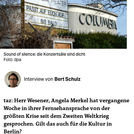
berlin
nord
wahrheit
verlag
verlag
Sound of silence: die Konzertsäle sind dicht
Foto: dpa
veranstaltungen
shop
Interview von
Bert Schulz
fragen & hilfe
unterstützen
taz: Herr Wesener, Angela Merkel hat vergangene
Woche in ihrer Fernsehansprache von der
abo
größten Krise seit dem Zweiten Weltkrieg
gesprochen. Gilt das auch für die Kultur in
genossenschaft
Berlin?