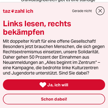
Unterbietung der Honorare, vom Kunden so
taz
zahl ich
gewollt. Das muss aufhören und eine
Gerade nicht

verbindliche Honorarverordnung her. Dann
müssten Künstler auch nicht mehr "hungern".
Links lesen, rechts
Einfach die ihnen zustehende Gerechtigkeit
bekämpfen
umsetzen. Was Stipendien angeht: lieber
reihum. Als immer nur Elitenförderung.
Mit doppelter Kraft für eine offene Gesellschaft!
Besonders jetzt brauchen Menschen, die sich gegen
Rechtsextremismus einsetzen, unsere Solidarität.
meistkommentiert
Daher gehen 50 Prozent der Einnahmen aus
Neuanmeldungen an „Alles beginnt im Zentrum“ –
eine Kampagne, die bedrohte linke Kulturzentren
1
Krise der Demokratie
und Jugendorte unterstützt. Sind Sie dabei?
AfD-Wählen als Triebabfuhr

Ja, ich will
2
Streit um Rente mit 63
Schon dabei!
Passgenauer Populismus