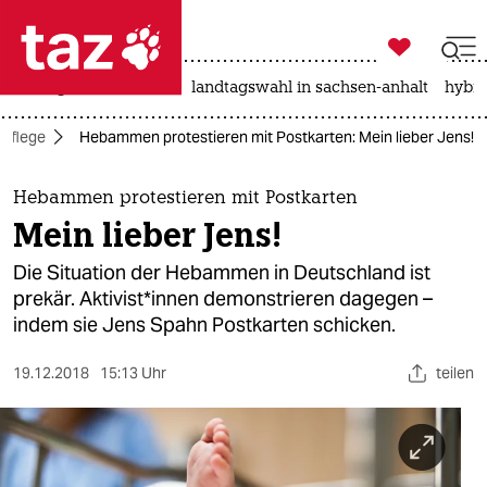

taz zahl ich
niedrigwasser
rente
landtagswahl in sachsen-anhalt
hybri

taz zahl ich
Pflege
Hebammen protestieren mit Postkarten: Mein lieber Jens!
taz zahl ich
themen
Hebammen protestieren mit Postkarten
Mein lieber Jens!
politik
Die Situation der Hebammen in Deutschland ist
öko
prekär. Aktivist*innen demonstrieren dagegen –
indem sie Jens Spahn Postkarten schicken.
gesellschaft
19.12.2018
15:13 Uhr
teilen
kultur
sport