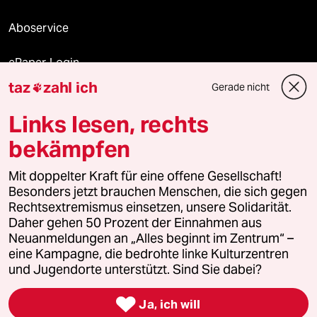
Aboservice
ePaper Login
taz
zahl ich
Gerade nicht

Downloads für Abonnierende
Links lesen, rechts
bekämpfen
© 2026 taz Verlags und Vertriebs GmbH
Mit doppelter Kraft für eine offene Gesellschaft!
Alle Rechte vorbehalten. Bei rechtlichen Fragen oder für Genehmigungen
wenden Sie sich bitte an
lizenzen@taz.de
Besonders jetzt brauchen Menschen, die sich gegen
Rechtsextremismus einsetzen, unsere Solidarität.
Daher gehen 50 Prozent der Einnahmen aus
Feedback
Redaktionsstatut
Kommune-Richtlinien
KI-
Neuanmeldungen an „Alles beginnt im Zentrum“ –
eine Kampagne, die bedrohte linke Kulturzentren
Leitlinie
Informant
Datenschutz
Impressum
AGB
und Jugendorte unterstützt. Sind Sie dabei?
Seitenwende
Einwilligungen widerrufen (Ads)

Ja, ich will