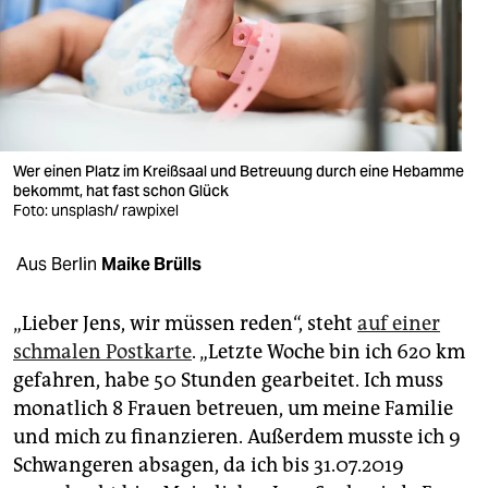
berlin
nord
wahrheit
verlag
Wer einen Platz im Kreißsaal und Betreuung durch eine Hebamme
verlag
bekommt, hat fast schon Glück
Foto: unsplash/ rawpixel
veranstaltungen
Aus Berlin
Maike Brülls
shop
fragen & hilfe
„Lieber Jens, wir müssen reden“, steht
auf einer
schmalen Postkarte
. „Letzte Woche bin ich 620 km
unterstützen
gefahren, habe 50 Stunden gearbeitet. Ich muss
abo
monatlich 8 Frauen betreuen, um meine Familie
und mich zu finanzieren. Außerdem musste ich 9
genossenschaft
Schwangeren absagen, da ich bis 31.07.2019