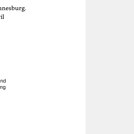
annesburg.
il
und
ung
u