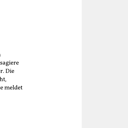
n
sagiere
r. Die
ht,
te meldet