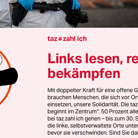
taz
zahl ich

Manuela Heim
Links lesen, r
bekämpfen
Mit doppelter Kraft für eine offene G
sten Argentinien legt die „Hondius“ mit rund 1
brauchen Menschen, die sich vor O
. Die „Hondius“ ist ein Luxuskreuzfahrtschiff der
einsetzen, unsere Solidarität. Die ta
e 6, gebaut um durch Eis zu brechen. Diese Fahrt 
beginnt im Zentrum“. 50 Prozent a
bei taz zahl ich gehen – bis zum 30
scher Flagge soll die überwiegend älteren Tou­ris­
die linke, selbstverwaltete Orte unte
rem zur Vogelbeobachtung auf entlegene Inseln
bevor sie verschwinden. Sind Sie da
k bringen. Mit
Informationen der