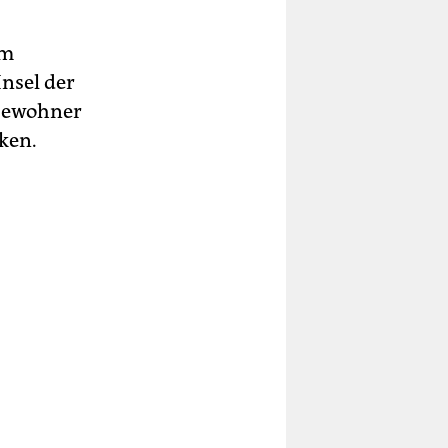
um
Insel der
 Bewohner
nken.