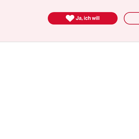
dheitsorganisation (WHO
) lassen sich die weitere

 rekonstruieren.
Ja, ich will