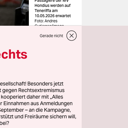
Passagiere der MV
Hondius werden auf
Teneriffa am
10.05.2026 erwartet
Foto: Andres
Gutierrez/imago
Gerade nicht
echts
esellschaft! Besonders jetzt
80 Menschen
rt gegen Rechtsextremismus
z kooperiert daher mit „Alles
unter
ller Einnahmen aus Anmeldungen
. September – an die Kampagne,
t*in­nen
rstützt und Freiräume sichern will,
 im
bei?