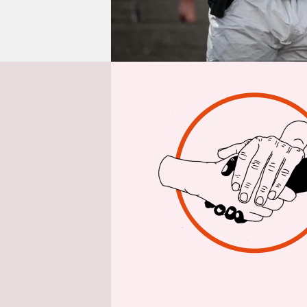
epaper login
Von
1. April
Im südlich
an Bord ab
Polarklass
niederländi
unter ande
Südatlanti