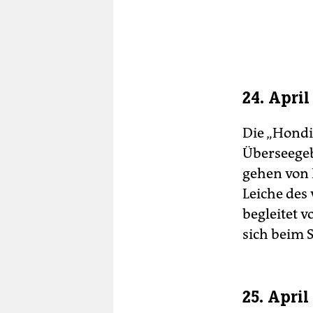
24. April
Die „Hondiu
Überseegeb
gehen von 
Leiche des
begleitet v
sich beim S
25. April