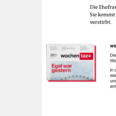
Die Ehefra
Sie kommt b
verstirbt.
wo
Die
Woc
In 
wie
un
am