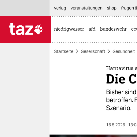
hautnavigation anspringen
hauptinhalt anspringen
footer anspringen
verlag
veranstaltungen
shop
fragen &
niedrigwasser
afd
bundeswehr
ce

taz zahl ich
taz zahl ich
Startseite
Gesellschaft
Gesundheit
themen
politik
Hantavirus 
Die C
öko
Bisher sin
gesellschaft
betroffen.
Szenario.
kultur
sport
16.5.2026
13:0