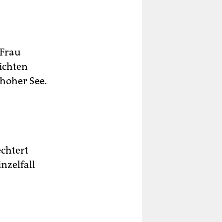
 Frau
eichten
 hoher See.
echtert
nzelfall