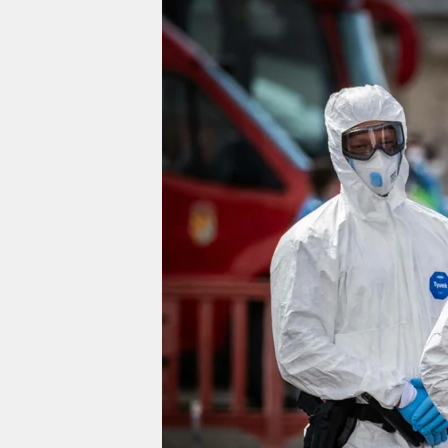
berlin
nord
wahrheit
verlag
verlag
veranstaltungen
shop
fragen & hilfe
unterstützen
abo
genossenschaft