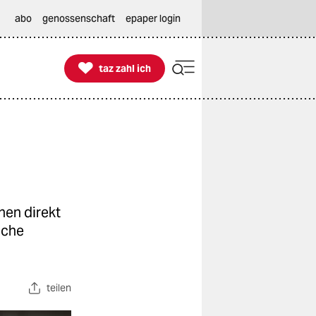
abo
genossenschaft
epaper login

taz zahl ich
taz zahl ich
hen direkt
iche
teilen