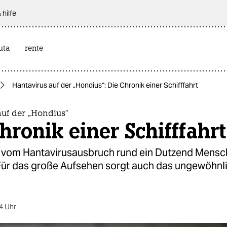
 hilfe
uta
rente
Hantavirus auf der „Hondius“: Die Chronik einer Schifffahrt
auf der „Hondius“
hronik einer Schifffahrt
d vom Hanta­virusausbruch rund ein Dutzend Mensc
 Für das große Aufsehen sorgt auch das ungewöhnl
4 Uhr