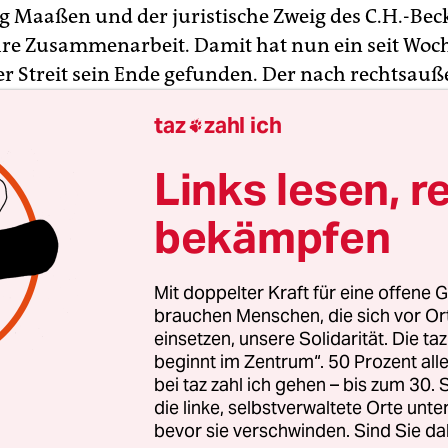
 Maaßen und der juristische Zweig des C.H.-Bec
re Zusammenarbeit. Damit hat nun ein seit Woc
r Streit sein Ende gefunden. Der nach rechtsauß
hemalige Verfassungsschutzchef konnte zuletzt 
taz
zahl ich

ag herausgegebenen Grundgesetz-Kommentar
llgruber“ ausgerechnet Artikel 16a, das Grundre
Links lesen, r
utern. Nachdem der Verlag angekündigt hatte, den
trag zu beenden, hat Maaßen von sich aus die
bekämpfen
beit eingestellt.
Mit doppelter Kraft für eine offene G
iert eine Stellungnahme des Beck-Verlages mit de
brauchen Menschen, die sich vor O
 die Kommentierung von Herrn Dr. Hans-Georg M
einsetzen, unsere Solidarität. Die ta
beginnt im Zentrum“. 50 Prozent a
 zum Grundgesetz fachlich nicht zu beanstande
bei taz zahl ich gehen – bis zum 30
ch der Person und der öffentlichen Äußerungen v
die linke, selbstverwaltete Orte unte
stand jedoch eine heftige Diskussion mit fortsc
bevor sie verschwinden. Sind Sie da