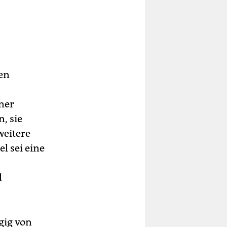
ten
ner
, sie
weitere
l sei eine
d
gig von