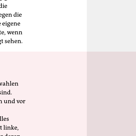
die
egen die
e eigene
te, wenn
gt sehen.
wahlen
sind.
h und vor
lles
 linke,