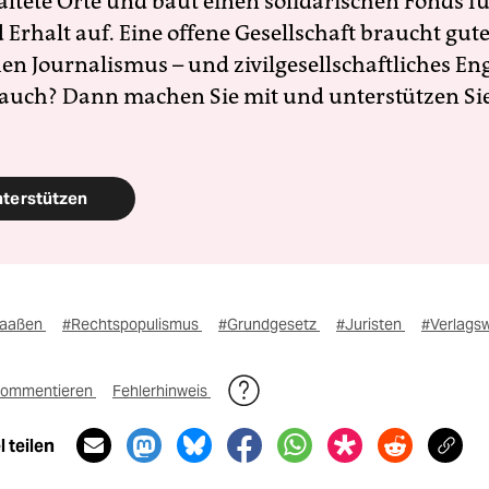
altete Orte und baut einen solidarischen Fonds f
Erhalt auf. Eine offene Gesellschaft braucht gute
en Journalismus – und zivilgesellschaftliches E
 auch? Dann machen Sie mit und unterstützen Si
nterstützen
Maaßen
#Rechtspopulismus
#Grundgesetz
#Juristen
#Verlags
ommentieren
Fehlerhinweis
 teilen