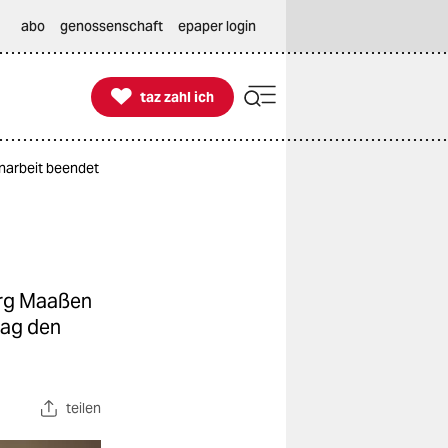
abo
genossenschaft
epaper login

taz zahl ich
taz zahl ich
narbeit beendet
org Maaßen
lag den
teilen