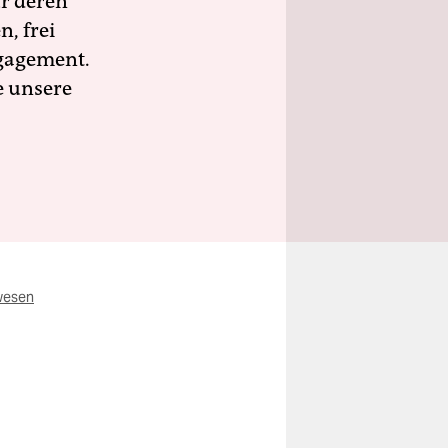
ür deren
n, frei
ngagement.
e unsere
wesen