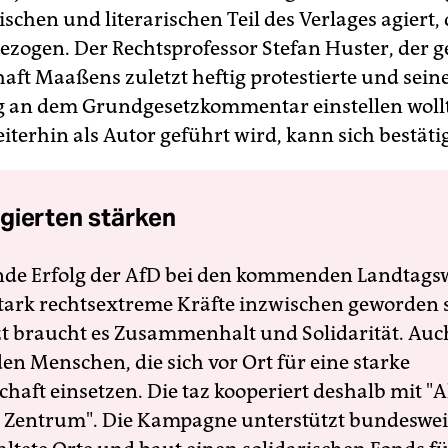
schen und literarischen Teil des Verlages agiert, 
gezogen. Der Rechtsprofessor Stefan Huster, der g
aft Maaßens zuletzt heftig protestierte und sein
g an dem Grundgesetzkommentar einstellen woll
terhin als Autor geführt wird, kann sich bestäti
gierten stärken
nde Erfolg der AfD bei den kommenden Landtags
 stark rechtsextreme Kräfte inzwischen geworden 
zt braucht es Zusammenhalt und Solidarität. Auc
en Menschen, die sich vor Ort für eine starke
schaft einsetzen. Die taz kooperiert deshalb mit "A
 Zentrum". Die Kampagne unterstützt bundesweit