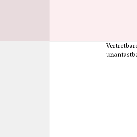
Polarisier
verselbsts
an dem He
Verlag. Wi
Äußerungen
Vertretbare
unantastba