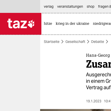
hautnavigation anspringen
hauptinhalt anspringen
footer anspringen
verlag
veranstaltungen
shop
fragen &
hitze
krieg in der ukraine
niedrigwa

taz zahl ich
taz zahl ich
Startseite
Gesellschaft
Debatte
themen
politik
Hans-Georg 
Zusa
öko
Ausgerechn
gesellschaft
in einem G
Vertrag auf
kultur
sport
19.1.2023
10:4