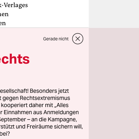
k-Verlages
hen
en
im vom
Gerade nicht
cht auf
echts
esellschaft! Besonders jetzt
n Worten:
rt gegen Rechtsextremismus
aaßen im
z kooperiert daher mit „Alles
ller Einnahmen aus Anmeldungen
n.
. September – an die Kampagne,
on Dr.
rstützt und Freiräume sichern will,
hreitender
bei?