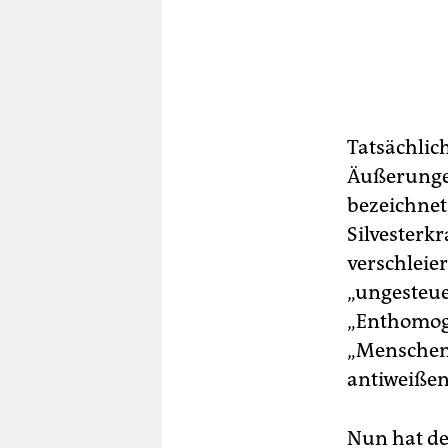
Tatsächlich
Äußerunge
bezeichnet
Silvesterk
verschleier
„ungesteue
„Enthomo­g
„Menschen
antiweißen
Nun hat de