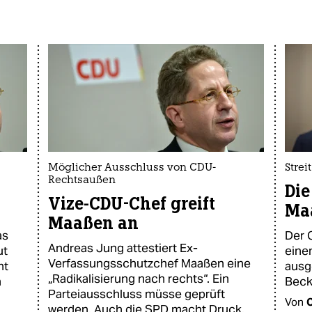
Möglicher Ausschluss von CDU-
Stre
Rechtsaußen
Die
Vize-CDU-Chef greift
Ma
Maaßen an
as
Der 
Andreas Jung attestiert Ex-
ut
eine
Verfassungsschutzchef Maaßen eine
nt
ausg
„Radikalisierung nach rechts“. Ein
n
Beck-
Parteiausschluss müsse geprüft
Von
C
werden. Auch die SPD macht Druck.