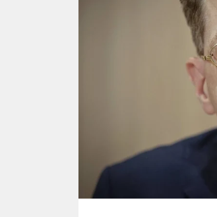
berlin
nord
wahrheit
verlag
verlag
veranstaltungen
shop
fragen & hilfe
unterstützen
abo
genossenschaft