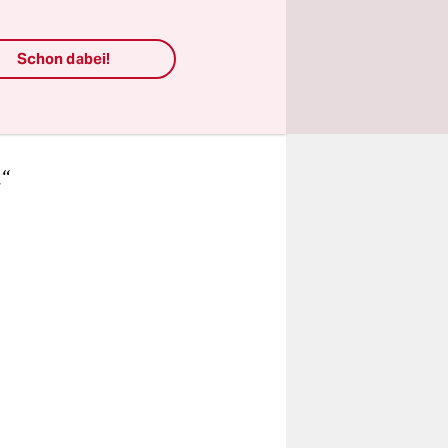
ommentar,
Schon dabei!
 und dem
echtlich
.“