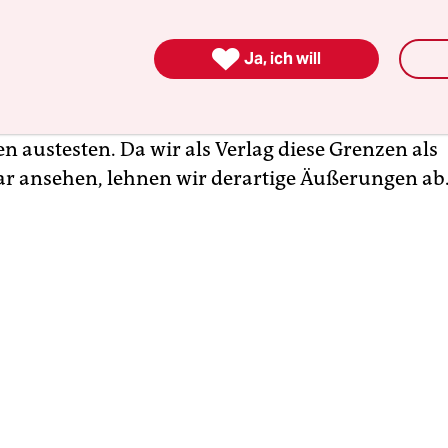
ung, bei der sich die unversöhnlichen Positionen
tändigt haben. Diese schadet dem Grundgesetzk

Ja, ich will
rr Dr. Maaßen mitwirkte, dessen Herausgebern
r distanzieren uns von allen extremen politischen
 von Autoren, die die Grenzen des verfassungsr
n austesten. Da wir als Verlag diese Grenzen als
r ansehen, lehnen wir derartige Äußerungen ab