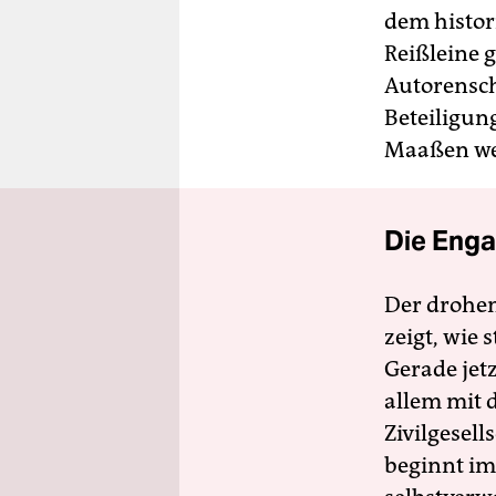
dem histori
Reißleine 
Autorensch
Beteiligun
Maaßen wei
Die Enga
Der drohe
zeigt, wie
Gerade jet
allem mit d
Zivilgesell
beginnt im