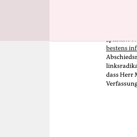
Die AfD jed
der so gern
den roten 
„pflichtbe
bestens inf
Abschiedsr
linksradik
dass Herr 
Verfassung