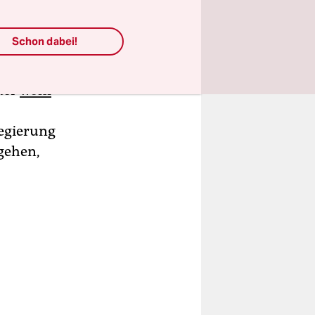
en Brille,
Schon dabei!
 schon mal
einen
der
wohl
regierung
gehen,