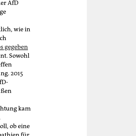
der AfD
ige
ich, wie in
ich
ps gegeben
nnt. Sowohl
effen
ang. 2015
fD-
aßen
achtung kam
n
ll, ob eine
athien für