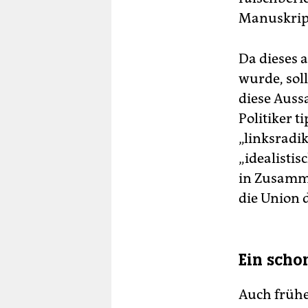
Manuskrip
Da dieses 
wurde, sol
diese Auss
Politiker 
„linksradik
„idealistis
in Zusamme
die Union d
Ein scho
Auch frühe