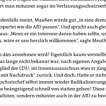
ört man mitunter sogar im Verfassungsschutzver
denfalls meint, Maaßen würde gut „in eine dem
spartei wie die AfD passen“. Und spricht auch gle
aus: „Wenn er ein Interesse daran haben sollte, u
n, wäre er uns herzlich willkommen“, sagte Meuth
dies annehmen wird? Eigentlich kaum vorstellb
 was lange nicht bekannt war, nach eigenen Angab
glied der CDU, im Innenausauschuss wies er jüng
mit Nachdruck“ zurück. Und doch: Hatte er nicht
schutzchef selbst immer wieder Radikalisierung
die beängstigend schnell von statten gehen? Diese 
lafisten, sondern mitunter auch in der AfD zu be