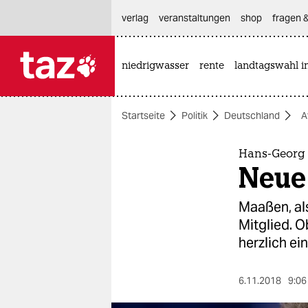
hautnavigation anspringen
hauptinhalt anspringen
footer anspringen
verlag
veranstaltungen
shop
fragen &
niedrigwasser
rente
landtagswahl i

taz zahl ich
taz zahl ich
Startseite
Politik
Deutschland
A
themen
politik
Hans-Georg
Neue
öko
Maaßen, al
gesellschaft
Mitglied. O
herzlich ein
kultur
sport
6.11.2018
9:06