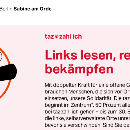
Berlin
Sabine am Orde
einiges gemein
: Beide sehen sich als Opfer. Beide 
taz
zahl ich

ngstheorien anfällig. Beide wünschen sich sehnli
möge endlich abtreten. Und da wundert es nicht, 
Links lesen, r
etzwerken schon munter darüber spekuliert wird,
bekämpfen
h geschasste
, bisherige Verfassungsschutzchef 
Ende nicht bei der AfD landen wird. Er könne si
h in der Politik vorstellen, hatte Maaßen bei sei
Mit doppelter Kraft für eine offene G
ede vor den anderen europäischen Geheimdienst
brauchen Menschen, die sich vor O
einsetzen, unsere Solidarität. Die ta
annten Berner Club, gesagt. In der Rede,
die letz
beginnt im Zentrum“. 50 Prozent a
ür war
, dass Bundesinnenminister Horst Seehofe
bei taz zahl ich gehen – bis zum 30
nstweiligen Ruhestand versetzte. Aber Maaßen a
die linke, selbstverwaltete Orte unte
Rechtspopulisten in die Politik?
bevor sie verschwinden. Sind Sie da