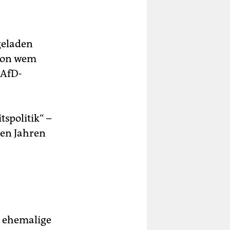
geladen
 von wem
 AfD-
spolitik“ –
len Jahren
r ehemalige