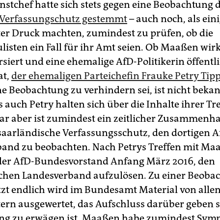
stchef hatte sich stets gegen eine Beobachtung 
 Verfassungschutz gestemmt
– auch noch, als ein
r Druck machten, zumindest zu prüfen, ob die
isten ein Fall für ihr Amt seien. Ob Maaßen wirkl
rsiert und eine ehemalige AfD-Politikerin öffentl
at,
der ehemaligen Parteichefin Frauke Petry Tip
ine Beobachtung zu verhindern sei, ist nicht beka
 auch Petry halten sich über die Inhalte ihrer Tr
lar aber ist zumindest ein zeitlicher Zusammenh
saarländische Verfassungsschutz, den dortigen A
and zu beobachten. Nach Petrys Treffen mit Ma
der AfD-Bundesvorstand Anfang März 2016, den
chen Landesverband aufzulösen. Zu einer Beob
Jetzt endlich wird im Bundesamt Material von alle
rn ausgewertet, das Aufschluss darüber geben so
g zu erwägen ist. Maaßen habe zumindest Symp