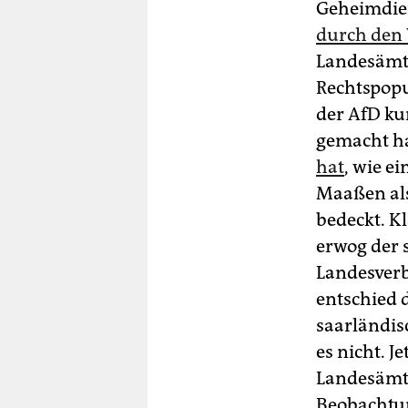
Geheimdien
durch den
Landesämte
Rechtspopul
der AfD ku
gemacht h
hat
, wie e
Maaßen als
bedeckt. K
erwog der 
Landesverb
entschied 
saarländis
es nicht. 
Landesämte
Beobachtun