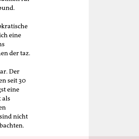
bund.
okratische
ich eine
ns
en der taz.
ar. Der
en seit 30
st eine
 als
en
sind nicht
obachten.