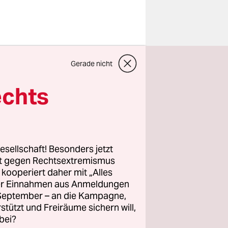
sind für
Gerade nicht
chst, die
dass in den
echts
 ob der
Hans-Georg
ch seine
ner
esellschaft! Besonders jetzt
chefs,
rt gegen Rechtsextremismus
z kooperiert daher mit „Alles
lich der
ller Einnahmen aus Anmeldungen
r ihn doch
. September – an die Kampagne,
uf dem
rstützt und Freiräume sichern will,
bei?