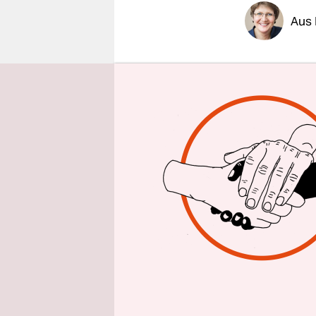
epaper login
Aus 
Sie haben
Verschwöru
Kanzlerin 
sozialen N
nun endlic
Maaßen am 
Zukunft auc
Abschiedsr
dem so gen
Anlass daf
noch in ei
Ticket der 