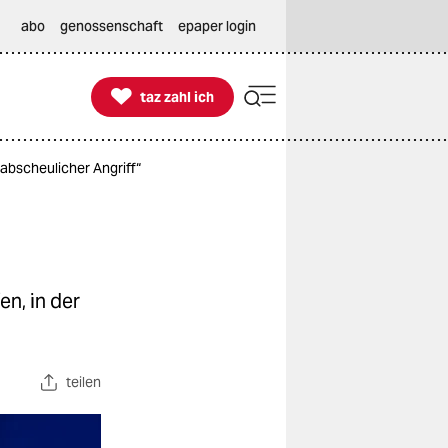
abo
genossenschaft
epaper login

taz zahl ich
taz zahl ich
 abscheulicher Angriff“
n, in der
teilen