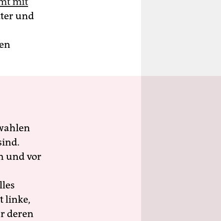
mt mit
tter und
ten
wahlen
sind.
h und vor
lles
 linke,
ür deren