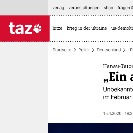
hautnavigation anspringen
hauptinhalt anspringen
footer anspringen
verlag
veranstaltungen
shop
fragen &
hitze
krieg in der ukraine
us-demokr

taz zahl ich
taz zahl ich
Startseite
Politik
Deutschland
R
themen
politik
Hanau-Tator
„Ein 
öko
Unbekannte
gesellschaft
im Februar
kultur
15.4.2020
18:2
sport