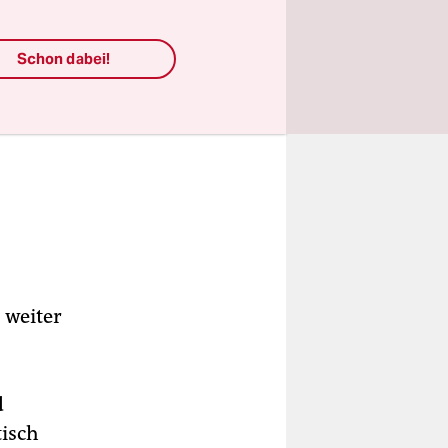
Schon dabei!
 weiter
d
tisch