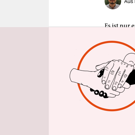
Aus 
epaper login
Es ist nur
veröffentl
Schumacher
Der Schade
Dieses Loka
bestätigt.
mehrere Me
Ort, der b
Erschossen