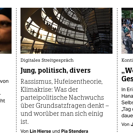
Digitales Streitgespräch
Konti
„We
Jung, politisch, divers
Ges
Rassismus, Hufeisentheorie,
 von
Klimakrise: Was der
In E
–
Hana
parteipolitische Nachwuchs
ht
Selb
über Grundsatzfragen denkt –
„Tag 
und worüber man sich einig
daue
ist.
Von
Von
Lin Hierse
und
Pia Stendera