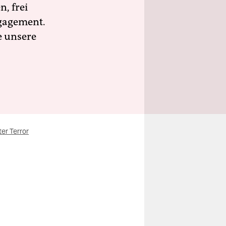
n, frei
ngagement.
e unsere
er Terror