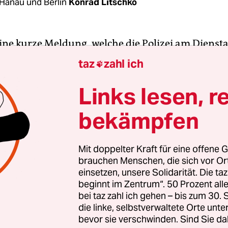
Hanau und Berlin
Konrad Litschko
 eine kurze Meldung, welche die Polizei am Dienst
icht hat. Die Scheibe eines Lokals am Hanauer Kur
taz
zahl ich

-Platz sei in der Nacht zum Freitag eingeworfe
n belaufe sich auf 1.500 Euro. Die Täter seien un
Links lesen, r
bekämpfen
l ist jedoch die Arena Bar, wie ein Polizeisprecher
 Und damit
einer der Tatorte, an denen am 19. Feb
nschen Opfer eines rassistischen Anschlags w
Mit doppelter Kraft für eine offene G
brauchen Menschen, die sich vor O
is heute auch Gedenkort ist, mit Blumen und Fotos
einsetzen, unsere Solidarität. Die ta
en vor der Tür.
beginnt im Zentrum“. 50 Prozent a
bei taz zahl ich gehen – bis zum 30
die linke, selbstverwaltete Orte unte
bevor sie verschwinden. Sind Sie da