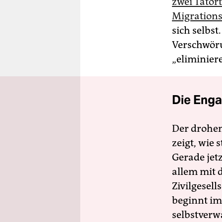
zwei Tator
Migration
sich selbst
Verschwöru
„eliminiere
Die Enga
Der drohe
zeigt, wie
Gerade jet
allem mit d
Zivilgesell
beginnt im
selbstverw