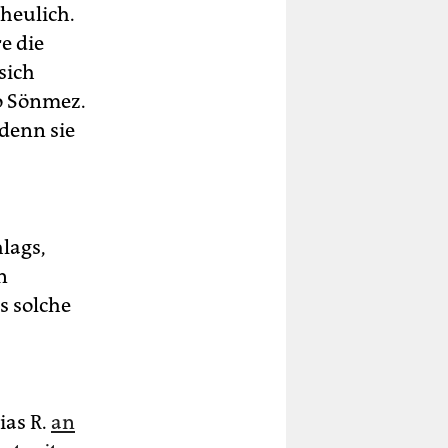
cheulich.
e die
sich
so Sönmez.
 denn sie
lags,
n
s solche
ias R.
an