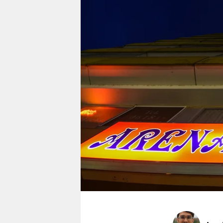
berlin
nord
wahrheit
verlag
verlag
veranstaltungen
shop
fragen & hilfe
unterstützen
abo
genossenschaft