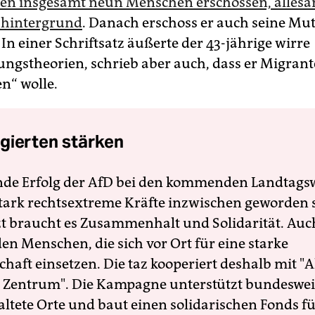
ten insgesamt neun Menschen erschossen, allesa
shintergrund
. Danach erschoss er auch seine Mu
. In einer Schriftsatz äußerte der 43-jährige wirre
ngstheorien, schrieb aber auch, dass er Migran
n“ wolle.
gierten stärken
nde Erfolg der AfD bei den kommenden Landtags
 stark rechtsextreme Kräfte inzwischen geworden 
zt braucht es Zusammenhalt und Solidarität. Auc
en Menschen, die sich vor Ort für eine starke
schaft einsetzen. Die taz kooperiert deshalb mit "A
 Zentrum". Die Kampagne unterstützt bundesweit
altete Orte und baut einen solidarischen Fonds f