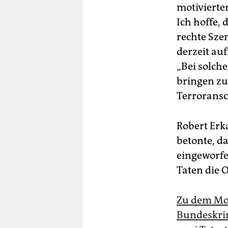
motivierten
Ich hoffe, 
rechte Sze
derzeit auf
„Bei solche
bringen zu
Terroransc
Robert Erk
betonte, d
eingeworfen
Taten die 
Zu dem Mor
Bundeskri