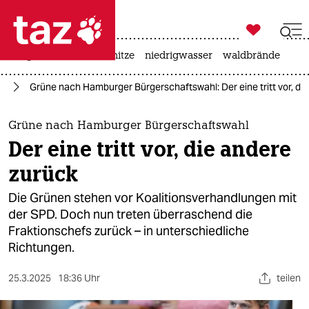

taz zahl ich
krieg in der ukraine
hitze
niedrigwasser
waldbrände

taz zahl ich
25
Grüne nach Hamburger Bürgerschaftswahl: Der eine tritt vor, di
taz zahl ich
themen
Grüne nach Hamburger Bürgerschaftswahl
Der eine tritt vor, die andere
politik
zurück
öko
Die Grünen stehen vor Koalitionsverhandlungen mit
der SPD. Doch nun treten überraschend die
gesellschaft
Fraktionschefs zurück – in unterschiedliche
Richtungen.
kultur
sport
25.3.2025
18:36 Uhr
teilen