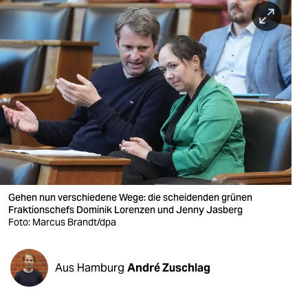
berlin
nord
wahrheit
verlag
verlag
veranstaltungen
shop
Gehen nun verschiedene Wege: die scheidenden grünen
fragen & hilfe
Fraktionschefs Dominik Lorenzen und Jenny Jasberg
Foto: Marcus Brandt/dpa
unterstützen
abo
Aus Hamburg
André Zuschlag
genossenschaft