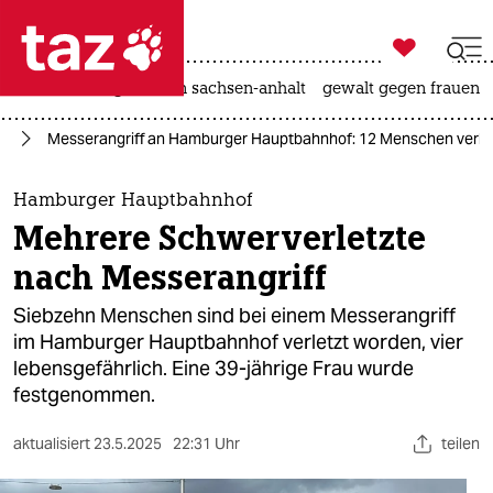

taz zahl ich
hitze
landtagswahl in sachsen-anhalt
gewalt gegen frauen

taz zahl ich
nd
Messerangriff an Hamburger Hauptbahnhof: 12 Menschen verle
taz zahl ich
themen
Hamburger Hauptbahnhof
Mehrere Schwerverletzte
politik
nach Messerangriff
öko
Siebzehn Menschen sind bei einem Messerangriff
im Hamburger Hauptbahnhof verletzt worden, vier
gesellschaft
lebensgefährlich. Eine 39-jährige Frau wurde
festgenommen.
kultur
sport
aktualisiert
23.5.2025
22:31 Uhr
teilen