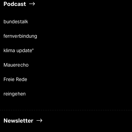
Podcast
bundestalk
fernverbindung
klima update°
Mauerecho
Freie Rede
reingehen
Newsletter