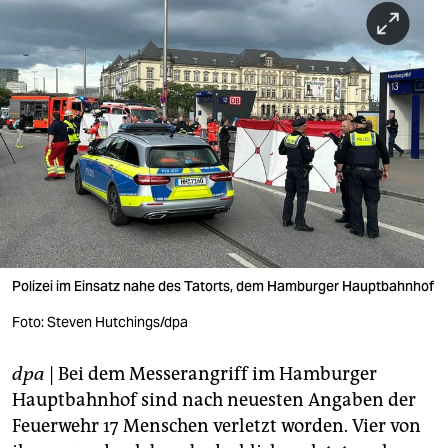
berlin
nord
wahrheit
verlag
verlag
veranstaltungen
shop
Polizei im Einsatz nahe des Tatorts, dem Hamburger Hauptbahnhof
fragen & hilfe
Foto: Steven Hutchings/dpa
unterstützen
dpa
| Bei dem Messerangriff im Hamburger
abo
Hauptbahnhof sind nach neuesten Angaben der
genossenschaft
Feuerwehr 17 Menschen verletzt worden. Vier von