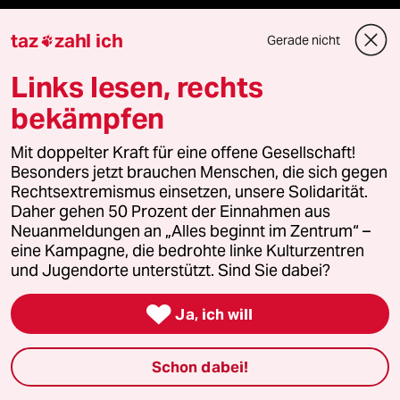
ePaper Login
taz
zahl ich
Gerade nicht

Downloads für Abonnierende
Links lesen, rechts
bekämpfen
© 2026 taz Verlags und Vertriebs GmbH
Mit doppelter Kraft für eine offene Gesellschaft!
Alle Rechte vorbehalten. Bei rechtlichen Fragen oder für Genehmigungen
Besonders jetzt brauchen Menschen, die sich gegen
wenden Sie sich bitte an
lizenzen@taz.de
Rechtsextremismus einsetzen, unsere Solidarität.
Daher gehen 50 Prozent der Einnahmen aus
Neuanmeldungen an „Alles beginnt im Zentrum“ –
Feedback
Redaktionsstatut
Kommune-Richtlinien
KI-
eine Kampagne, die bedrohte linke Kulturzentren
und Jugendorte unterstützt. Sind Sie dabei?
Leitlinie
Informant
Datenschutz
Impressum
AGB

Ja, ich will
Seitenwende
Einwilligungen widerrufen (Ads)
Schon dabei!