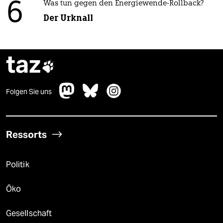
6
Was tun gegen den Energiewende-Rollback?
Der Urknall
taz

Folgen Sie uns
Ressorts
Politik
Öko
Gesellschaft