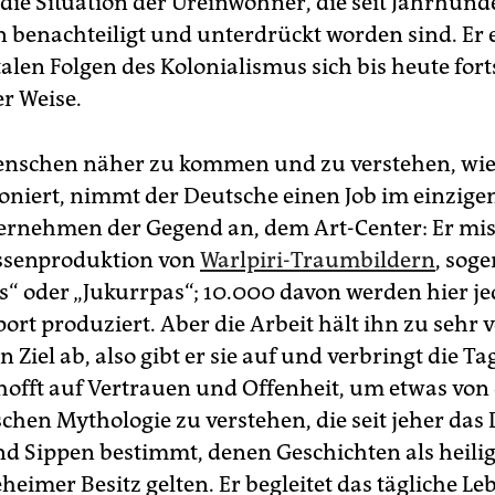
 die Situation der Ureinwohner, die seit Jahrhun
 benachteiligt und unterdrückt worden sind. Er 
talen Folgen des Kolonialismus sich bis heute for
er Weise.
nschen näher zu kommen und zu verstehen, wie
ioniert, nimmt der Deutsche einen Job im einzige
ernehmen der Gegend an, dem Art-Center: Er mis
ssenproduktion von
Warlpiri-Traumbildern
, sog
“ oder „Jukurrpas“; 10.000 davon werden hier je
port produziert. Aber die Arbeit hält ihn zu sehr
n Ziel ab, also gibt er sie auf und verbringt die T
 hofft auf Vertrauen und Offenheit, um etwas von
chen Mythologie zu verstehen, die seit jeher das 
 Sippen bestimmt, denen Geschichten als heili
eheimer Besitz gelten. Er begleitet das tägliche Le