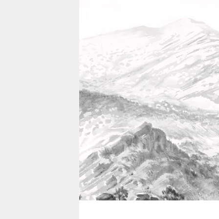
berlin
nord
wahrheit
verlag
verlag
veranstaltungen
shop
fragen & hilfe
unterstützen
abo
genossenschaft