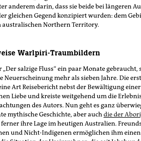
ter anderem darin, dass sie beide bei längeren A
der gleichen Gegend konzipiert wurden: dem Gebi
m australischen Northern Territory.
eise Warlpiri-Traumbildern
r „Der salzige Fluss“ ein paar Monate gebraucht, 
ie Neuerscheinung mehr als sieben Jahre. Die ers
eine Art Reisebericht nebst der Bewältigung einer
hen Liebe und kreiste weitgehend um die Erlebni
achtungen des Autors. Nun geht es ganz überwi
te mythische Geschichte, aber auch
die der Abor
, ferner ihre Lage im heutigen Australien. Freund
nen und Nicht-Indigenen ermöglichen ihm einen 