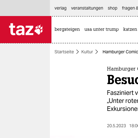
hautnavigation anspringen
hauptinhalt anspringen
footer anspringen
verlag
veranstaltungen
shop
fragen &
bergsteigen
usa unter trump
katzen

taz zahl ich
taz zahl ich
Startseite
Kultur
Hamburger Comicz
themen
politik
Hamburger 
Besu
öko
Fasziniert 
gesellschaft
„Unter rote
Exkursione
kultur
sport
20.5.2023
18:0