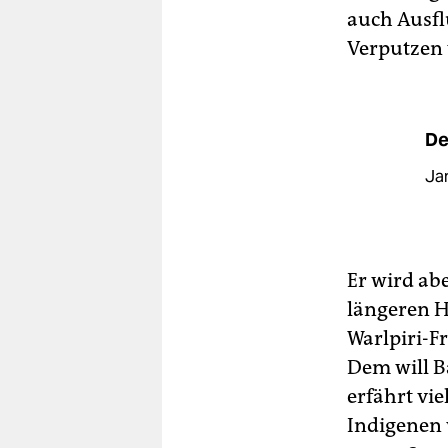
auch Ausfl
Verputzen
De
Ja
Er wird ab
längeren H
Warlpiri-F
Dem will B
erfährt vie
Indigenen 