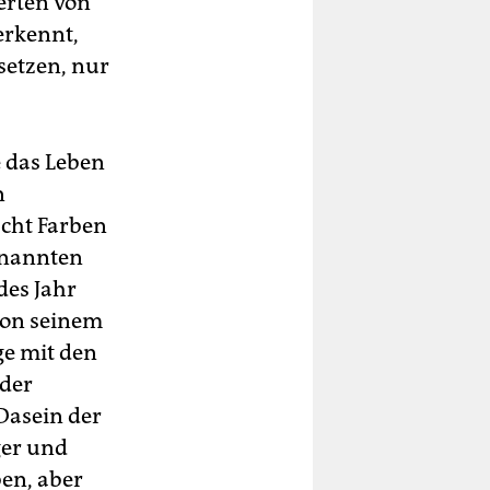
derten von
erkennt,
tsetzen, nur
 das Leben
n
cht Farben
enannten
des Jahr
 von seinem
age mit den
 der
Dasein der
ger und
ben, aber