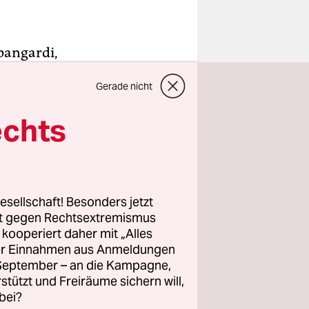
pangardi,
er, seine
Gerade nicht
.
ibchen;
echts
arrrayi.
utter,
.
esellschaft! Besonders jetzt
 zu einem
rt gegen Rechtsextremismus
h da, als
z kooperiert daher mit „Alles
ller Einnahmen aus Anmeldungen
orthin
. September – an die Kampagne,
rstützt und Freiräume sichern will,
bei?