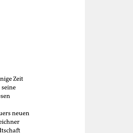
inige Zeit
 seine
esen
auers neuen
Zeichner
dtschaft