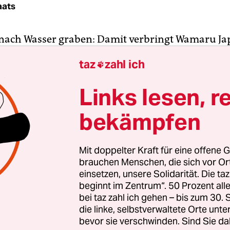
aats
nach Wasser graben: Damit verbringt Wamaru Ja
es Wesen mit Reptil-Kopf und menschlichem Körp
taz
zahl ich

n Weiten der Tanamiwüste im Norden Australiens
 sehnt es, eigentlich ein Er, sich nach einem We
Links lesen, r
nd viele Meilen weit und findet schließlich Nung
bekämpfen
de – und gleich wieder Frust: Eine Beziehung ist
ssen, denn Nungarrrayi ist Wamarus Schwiegerm
nach den Verwandtschaftsregeln der Aborigines
Mit doppelter Kraft für eine offene G
ig brechen sie das Tabu – woraufhin Nungarrrayi
brauchen Menschen, die sich vor O
rrt, einem ewigen, mythischen Baum. Der ist noc
einsetzen, unsere Solidarität. Die ta
beginnt im Zentrum“. 50 Prozent a
ger Illustrator Jan Bauer
eine Ewigkeit später d
bei taz zahl ich gehen – bis zum 30
die linke, selbstverwaltete Orte unte
bevor sie verschwinden. Sind Sie da