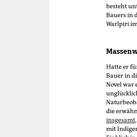
besteht un
Bauers in 
Warlpiri i
Massenw
Hatte er fü
Bauer in d
Novel war 
unglücklic
Naturbeob
die erwähn
insgesamt
mit Indige