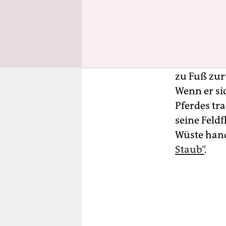
Bauer stam
Australien 
Hamburg u
den „fünft
Litern Was
zu Fuß zur
Wenn er sic
Pferdes tr
seine Feldf
Wüste hand
Staub“
.