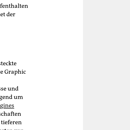
ufenthalten
et der
steckte
te Graphic
sse und
egend um
igines
schaften
tieferen