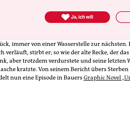
mt aus dem schleswig-holsteinischen Preetz, un
hat er schon als Jugendlicher bereist. Später studi

Ja, ich will
nd Brisbane und kommt seitdem immer wieder 
en Kontinent“. Bepackt nur mit dem Nötigsten, et
ser, legt er also die 40 Kilometer bis zur Siedlu
ück, immer von einer Wasserstelle zur nächsten. 
h verläuft, stirbt er; so wie der alte Recke, der das
ank, aber trotzdem verdurstete und seine letzten 
lasche kratzte. Von seinem Bericht übers Sterben 
elt nun eine Episode in Bauers
Graphic Novel „U