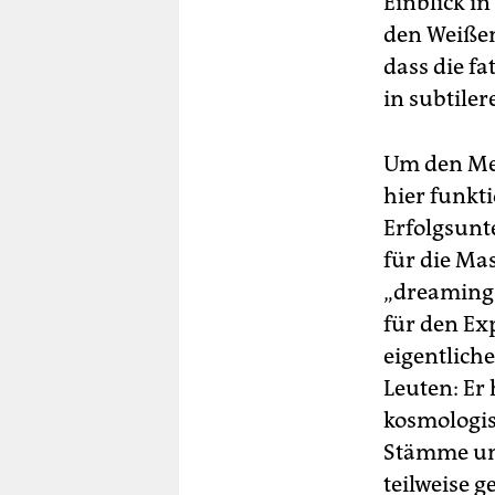
Einblick in
den Weißen
dass die fa
in subtiler
Um den Me
hier funkt
Erfolgsunt
für die Ma
„dreamings
für den Ex
eigentliche
Leuten: Er
kosmologis
Stämme und
teilweise g