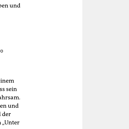
aben und
ro
 einem
ss sein
wahrsam.
ren und
d der
 „Unter