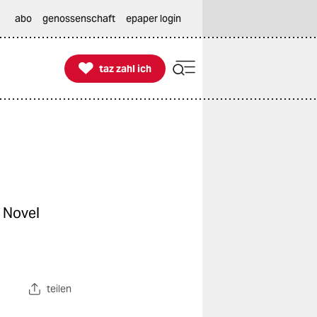
abo
genossenschaft
epaper login

taz zahl ich
taz zahl ich
c Novel
-
teilen