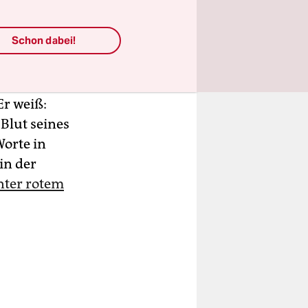
d
ert er in
Schon dabei!
zurück auf
wa 20
ng Yuendumu
Er weiß:
 Blut seines
Worte in
in der
nter rotem