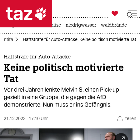

taz zahl ich
krieg in der ukraine
hitze
niedrigwasser
waldbrände

taz zahl ich
Antifa
Haftstrafe für Auto-Attacke: Keine politisch motivierte Tat
taz zahl ich
themen
Haftstrafe für Auto-Attacke
Keine politisch motivierte
politik
Tat
öko
Vor drei Jahren lenkte Melvin S. einen Pick-up
gezielt in eine Gruppe, die gegen die AfD
gesellschaft
demonstrierte. Nun muss er ins Gefängnis.
kultur
21.12.2023
17:10 Uhr
teilen
sport