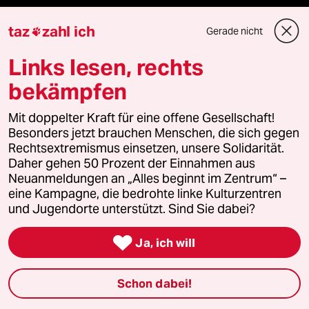
taz frisch
taz
zahl ich
Gerade nicht

taz zahl ich
Links lesen, rechts
taz lab Infobrief
bekämpfen
Mit doppelter Kraft für eine offene Gesellschaft!
Besonders jetzt brauchen Menschen, die sich gegen
Veranstaltungen
Rechtsextremismus einsetzen, unsere Solidarität.
Daher gehen 50 Prozent der Einnahmen aus
Neuanmeldungen an „Alles beginnt im Zentrum“ –
Demnächst
eine Kampagne, die bedrohte linke Kulturzentren
und Jugendorte unterstützt. Sind Sie dabei?
Vor Ort

Ja, ich will
Live im Stream
Schon dabei!
Vergangene