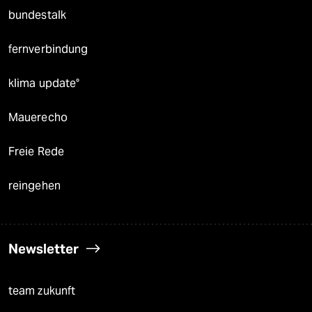
bundestalk
fernverbindung
klima update°
Mauerecho
Freie Rede
reingehen
Newsletter
team zukunft