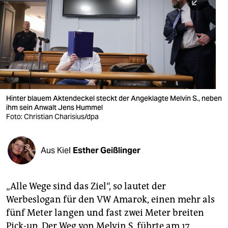
berlin
nord
wahrheit
verlag
verlag
Hinter blauem Aktendeckel steckt der Angeklagte Melvin S., neben
ihm sein Anwalt Jens Hummel
veranstaltungen
Foto: Christian Charisius/dpa
shop
fragen & hilfe
Aus Kiel
Esther Geißlinger
unterstützen
„Alle Wege sind das Ziel“, so lautet der
abo
Werbeslogan für den VW Amarok, einen mehr als
genossenschaft
fünf Meter langen und fast zwei Meter breiten
Pick-up. Der Weg von Melvin S. führte am 17.