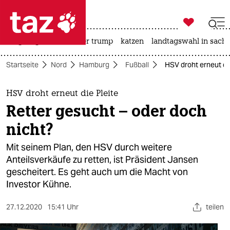

taz zahl ich
bergsteigen
usa unter trump
katzen
landtagswahl in sachs

taz zahl ich
Startseite
Nord
Hamburg
Fußball
HSV droht erneut die
taz zahl ich
themen
HSV droht erneut die Pleite
Retter gesucht – oder doch
politik
nicht?
öko
Mit seinem Plan, den HSV durch weitere
Anteilsverkäufe zu retten, ist Präsident Jansen
gesellschaft
gescheitert. Es geht auch um die Macht von
Investor Kühne.
kultur
sport
27.12.2020
15:41 Uhr
teilen