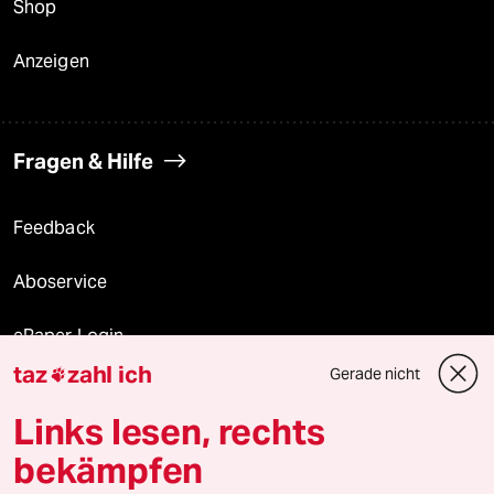
Shop
Anzeigen
Fragen & Hilfe
Feedback
Aboservice
ePaper Login
taz
zahl ich
Gerade nicht

Downloads für Abonnierende
Links lesen, rechts
bekämpfen
© 2026 taz Verlags und Vertriebs GmbH