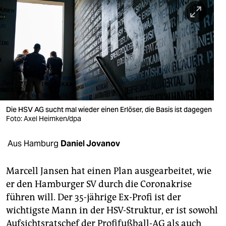
berlin
nord
wahrheit
verlag
verlag
veranstaltungen
Die HSV AG sucht mal wieder einen Erlöser, die Basis ist dagegen
Foto: Axel Heimken/dpa
shop
Aus Hamburg
Daniel Jovanov
fragen & hilfe
unterstützen
Marcell Jansen hat einen Plan ausgearbeitet, wie
er den Hamburger SV durch die Coronakrise
abo
führen will. Der 35-jährige Ex-Profi ist der
genossenschaft
wichtigste Mann in der HSV-Struktur, er ist sowohl
Aufsichtsratschef der Profifußball-AG als auch