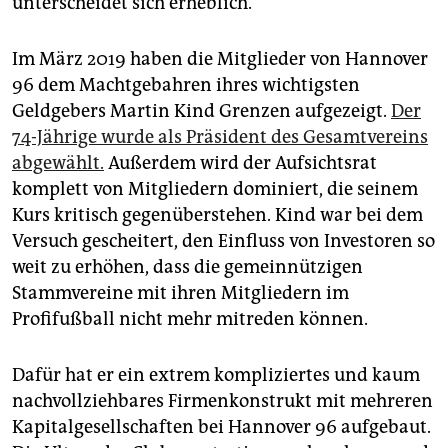
unterscheidet sich erheblich.
epaper login
Im März 2019 haben die Mitglieder von Hannover
96 dem Machtgebahren ihres wichtigsten
Geldgebers Martin Kind Grenzen aufgezeigt.
Der
74-Jährige wurde als Präsident des Gesamtvereins
abgewählt.
Außerdem wird der Aufsichtsrat
komplett von Mitgliedern dominiert, die seinem
Kurs kritisch gegenüberstehen. Kind war bei dem
Versuch gescheitert, den Einfluss von Investoren so
weit zu erhöhen, dass die gemeinnützigen
Stammvereine mit ihren Mitgliedern im
Profifußball nicht mehr mitreden können.
Dafür hat er ein extrem kompliziertes und kaum
nachvollziehbares Firmenkonstrukt mit mehreren
Kapitalgesellschaften bei Hannover 96 aufgebaut.