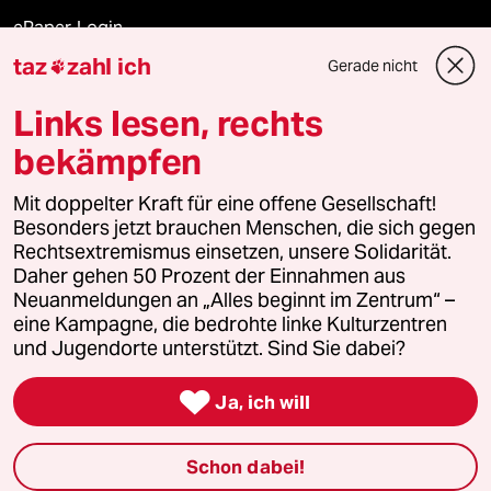
ePaper Login
taz
zahl ich
Gerade nicht

Downloads für Abonnierende
Links lesen, rechts
bekämpfen
© 2026 taz Verlags und Vertriebs GmbH
Mit doppelter Kraft für eine offene Gesellschaft!
Alle Rechte vorbehalten. Bei rechtlichen Fragen oder für Genehmigungen
wenden Sie sich bitte an
lizenzen@taz.de
Besonders jetzt brauchen Menschen, die sich gegen
Rechtsextremismus einsetzen, unsere Solidarität.
Daher gehen 50 Prozent der Einnahmen aus
Feedback
Redaktionsstatut
Kommune-Richtlinien
KI-
Neuanmeldungen an „Alles beginnt im Zentrum“ –
eine Kampagne, die bedrohte linke Kulturzentren
Leitlinie
Informant
Datenschutz
Impressum
AGB
und Jugendorte unterstützt. Sind Sie dabei?
Seitenwende
Einwilligungen widerrufen (Ads)

Ja, ich will
Schon dabei!