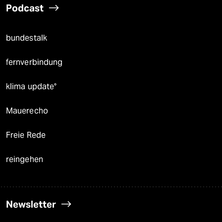
Podcast
bundestalk
fernverbindung
klima update°
Mauerecho
Freie Rede
reingehen
Newsletter