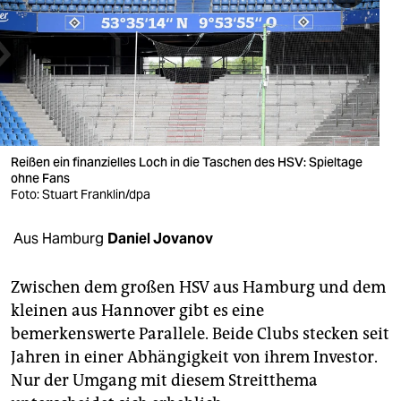
berlin
nord
wahrheit
verlag
verlag
Reißen ein finanzielles Loch in die Taschen des HSV: Spieltage
ohne Fans
veranstaltungen
Foto: Stuart Franklin/dpa
shop
Aus Hamburg
Daniel Jovanov
fragen & hilfe
Zwischen dem großen HSV aus Hamburg und dem
unterstützen
kleinen aus Hannover gibt es eine
bemerkenswerte Parallele. Beide Clubs stecken seit
abo
Jahren in einer Abhängigkeit von ihrem Investor.
genossenschaft
Nur der Umgang mit diesem Streitthema