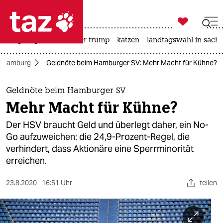

taz zahl ich
bergsteigen
usa unter trump
katzen
landtagswahl in sachs

taz zahl ich
Hamburg
Geldnöte beim Hamburger SV: Mehr Macht für Kühne?
taz zahl ich
themen
Geldnöte beim Hamburger SV
Mehr Macht für Kühne?
politik
Der HSV braucht Geld und überlegt daher, ein No-
öko
Go aufzuweichen: die 24,9-Prozent-Regel, die
verhindert, dass Aktionäre eine Sperrminorität
gesellschaft
erreichen.
kultur
23.8.2020
16:51 Uhr
teilen
sport