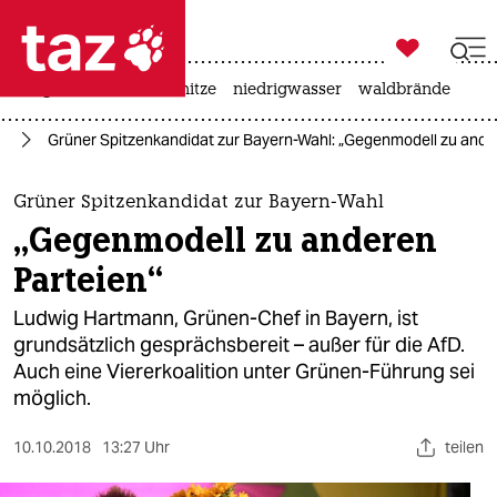

taz zahl ich
krieg in der ukraine
hitze
niedrigwasser
waldbrände

taz zahl ich
rn
Grüner Spitzenkandidat zur Bayern-Wahl: „Gegenmodell zu ande
taz zahl ich
themen
Grüner Spitzenkandidat zur Bayern-Wahl
„Gegenmodell zu anderen
politik
Parteien“
öko
Ludwig Hartmann, Grünen-Chef in Bayern, ist
grundsätzlich gesprächsbereit – außer für die AfD.
gesellschaft
Auch eine Viererkoalition unter Grünen-Führung sei
möglich.
kultur
sport
10.10.2018
13:27 Uhr
teilen