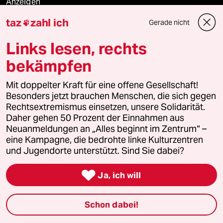
Anzeigen
taz
zahl ich
Gerade nicht

Links lesen, rechts
Fragen & Hilfe
bekämpfen
Feedback
Mit doppelter Kraft für eine offene Gesellschaft!
Besonders jetzt brauchen Menschen, die sich gegen
Aboservice
Rechtsextremismus einsetzen, unsere Solidarität.
Daher gehen 50 Prozent der Einnahmen aus
ePaper Login
Neuanmeldungen an „Alles beginnt im Zentrum“ –
eine Kampagne, die bedrohte linke Kulturzentren
und Jugendorte unterstützt. Sind Sie dabei?
Downloads für Abonnierende

Ja, ich will
© 2026 taz Verlags und Vertriebs GmbH
Schon dabei!
Alle Rechte vorbehalten. Bei rechtlichen Fragen oder für Genehmigungen
wenden Sie sich bitte an
lizenzen@taz.de