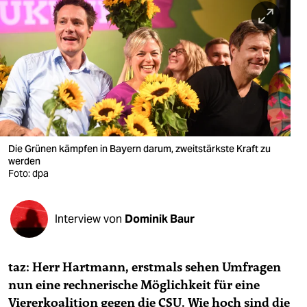
berlin
nord
wahrheit
verlag
verlag
veranstaltungen
Die Grünen kämpfen in Bayern darum, zweitstärkste Kraft zu
werden
shop
Foto: dpa
fragen & hilfe
Interview von
Dominik Baur
unterstützen
abo
taz: Herr Hartmann, erstmals sehen Umfragen
genossenschaft
nun eine rechnerische Möglichkeit für eine
Viererkoalition gegen die CSU. Wie hoch sind die