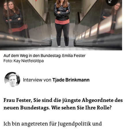
berlin
nord
wahrheit
verlag
verlag
Auf dem Weg in den Bundestag: Emilia Fester
Foto: Kay Nietfeld/dpa
veranstaltungen
shop
Interview von
Tjade Brinkmann
fragen & hilfe
unterstützen
Frau Fester, Sie sind die jüngste Abgeordnete des
neuen Bundestags.
Wie sehen Sie Ihre Rolle?
abo
genossenschaft
Ich bin angetreten für Jugendpolitik und