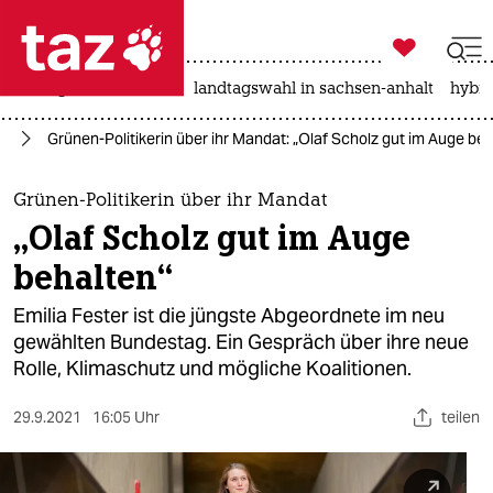

taz zahl ich
niedrigwasser
rente
landtagswahl in sachsen-anhalt
hybri

taz zahl ich
25
Grünen-Politikerin über ihr Mandat: „Olaf Scholz gut im Auge be
taz zahl ich
themen
Grünen-Politikerin über ihr Mandat
„Olaf Scholz gut im Auge
politik
behalten“
öko
Emilia Fester ist die jüngste Abgeordnete im neu
gewählten Bundestag. Ein Gespräch über ihre neue
gesellschaft
Rolle, Klimaschutz und mögliche Koalitionen.
kultur
29.9.2021
16:05 Uhr
teilen
sport