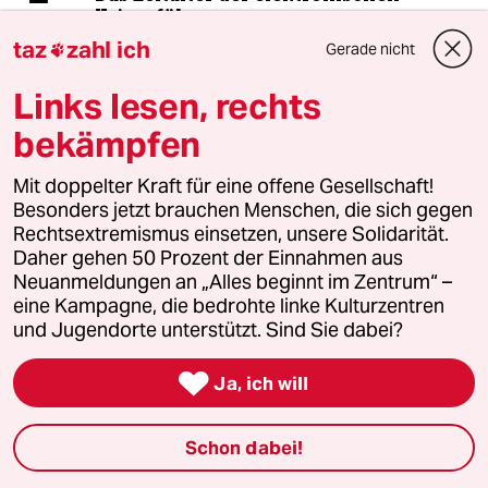
Kriegsführung
taz
zahl ich
Gerade nicht

Links lesen, rechts
5
Über die geschlechtergerechte Stadt
„Die Stadt ist gemacht für den weißen
bekämpfen
Mann in einem Auto“
Mit doppelter Kraft für eine offene Gesellschaft!
Besonders jetzt brauchen Menschen, die sich gegen
Rechtsextremismus einsetzen, unsere Solidarität.
6
Antifas in Sachsen-Anhalt
Daher gehen 50 Prozent der Einnahmen aus
Der Ernstfall
Neuanmeldungen an „Alles beginnt im Zentrum“ –
eine Kampagne, die bedrohte linke Kulturzentren
und Jugendorte unterstützt. Sind Sie dabei?
taz


Ja, ich will
Folgen Sie uns
Schon dabei!