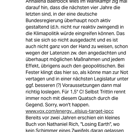
Annalena Baerbock wies im Wahlkampf zig mal
darauf hin, dass die nächsten vier Jahre die
letzten sind, in der eine deutsche
Bundesregierung überhaupt noch aktiv
gestaltend (d.h. nicht nur reaktiv zwingend) in
die Klimapolitik würde eingreifen können. Das
hat sie sich so nicht ausgedacht und es ist
auch nicht ganz von der Hand zu weisen, schon
wegen der Latenzen zw. den angedachten und
überhaupt möglichen Maßnahmen und jedem
Effekt, übrigens auch den geopolitischen. Bei
Fester klingt das hier so, als könne man zur Not
vertagen und in einer nächsten Legislatur unter
ggf. besseren (?) Voraussetzungen dann mal
richtig loslegen. Für 1,5° C! Selbst Trittin rennt
immer noch mit diesem Quatsch durch die
Gegend. Sorry, won't happen.
www.vox.com/energy...elsius-target-ipcc
Bereits vor zwei Jahren erschien ein kleines
Buch von Nathaniel Rich, "Losing Earth", wo
kein Schimmer eines Zweifels daran gelassen