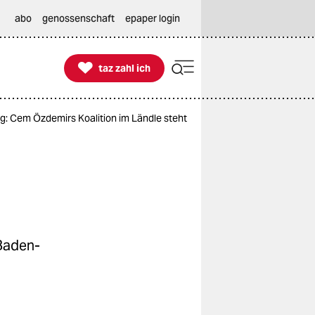
abo
genossenschaft
epaper login

taz zahl ich
taz zahl ich
ag: Cem Özdemirs Koalition im Ländle steht
 Baden-