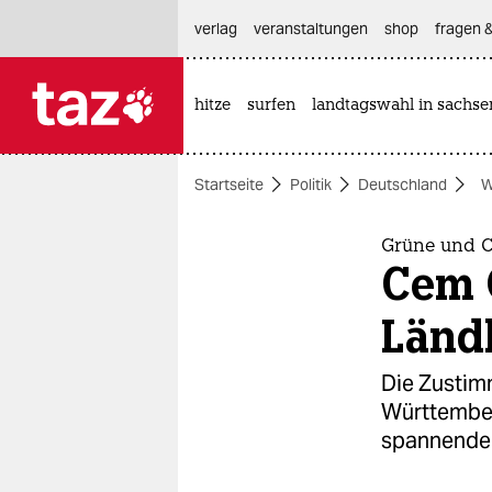
hautnavigation anspringen
hauptinhalt anspringen
footer anspringen
verlag
veranstaltungen
shop
fragen &
hitze
surfen
landtagswahl in sachse

taz zahl ich
taz zahl ich
Startseite
Politik
Deutschland
W
themen
politik
Grüne und C
Cem 
öko
Ländl
gesellschaft
Die Zustim
kultur
Württember
spannende 
sport