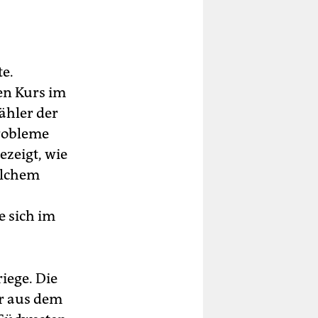
te.
en Kurs im
ähler der
Probleme
zeigt, wie
elchem
e sich im
iege. Die
er aus dem