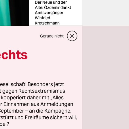
Der Neue und der
Alte: Özdemir dankt
Amtsvorgänger
Winfried
Kretschmann
Foto: Christoph
Schmidt/dpa
Gerade nicht
echts
Neuauflage
g. Die
g
bei
udwigsburg)
esellschaft! Besonders jetzt
nd Manuel
rt gegen Rechtsextremismus
chen Kurs
z kooperiert daher mit „Alles
 komplett
ller Einnahmen aus Anmeldungen
als zu
. September – an die Kampagne,
rstützt und Freiräume sichern will,
bei?