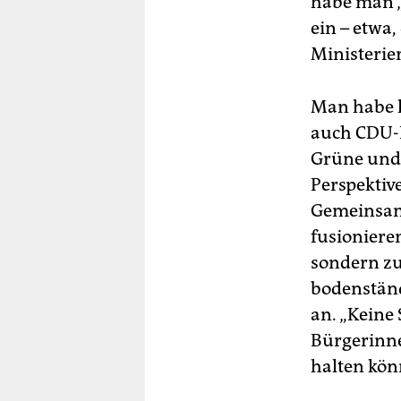
habe man 
ein – etwa
Ministerie
Man habe h
auch CDU-L
Grüne und 
Perspektiv
Gemeinsame
fusioniere
sondern zu
bodenständ
an. „Keine
Bürgerinne
halten kön