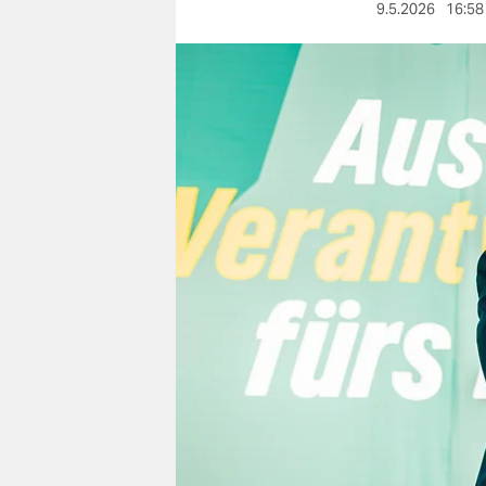
berlin
9.5.2026
16:58
nord
wahrheit
verlag
verlag
veranstaltungen
shop
fragen & hilfe
unterstützen
abo
genossenschaft