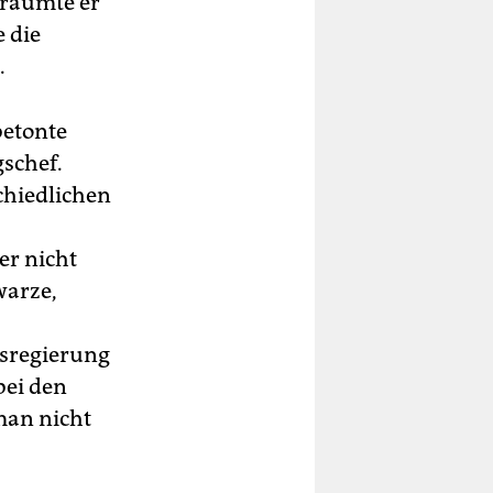
räumte er
 die
.
betonte
schef.
chiedlichen
er nicht
warze,
esregierung
bei den
man nicht