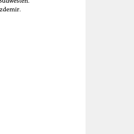
 Südwesten.
Özdemir.