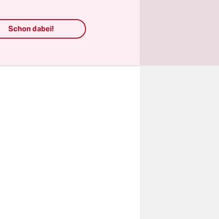
großer
den
Schon dabei!
6
rter