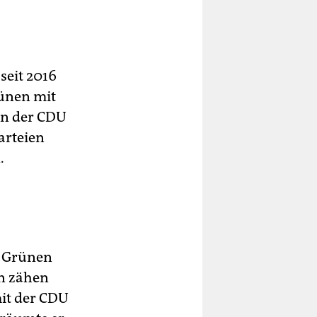
seit 2016
ünen mit
von der CDU
arteien
.
n Grünen
on zähen
it der CDU