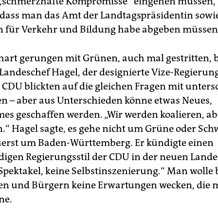
„schmerzhafte Kompromisse“ eingehen müssen, 
, dass man das Amt der Landtagspräsidentin sowie
n für Verkehr und Bildung habe abgeben müssen
art gerungen mit Grünen, auch mal gestritten, 
andeschef Hagel, der designierte Vize-Regierung
CDU blickten auf die gleichen Fragen mit unters
en – aber aus Unterschieden könne etwas Neues,
s geschaffen werden. „Wir werden koalieren, ab
n.“ Hagel sagte, es gehe nicht um Grüne oder Sch
erst um Baden-Württemberg. Er kündigte einen
igen Regierungsstil der CDU in der neuen Land
 Spektakel, keine Selbstinszenierung.“ Man wolle 
n und Bürgern keine Erwartungen wecken, die 
ne.