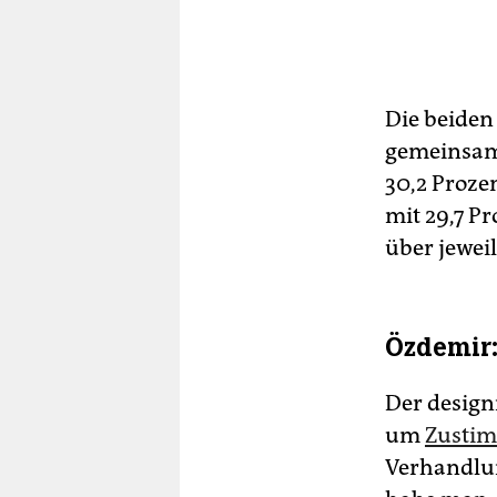
Die beiden
gemeinsam.
30,2 Proze
mit 29,7 P
über jewei
Özdemir
Der design
um
Zustim
Verhandlu