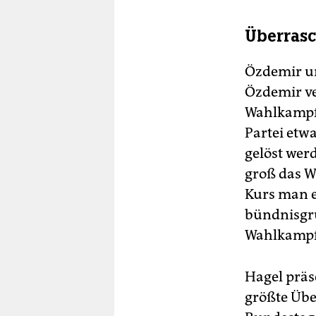
Überrasc
Özdemir un
Özdemir ve
Wahlkampf.
Partei etw
gelöst wer
groß das W
Kurs man e
bündnisgrü
Wahlkampf 
Hagel präs
größte Übe