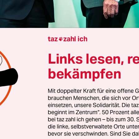
taz
zahl ich

Links lesen, r
e und CDU haben grünes Licht gegeben für eine 
chwarzen Landesregierung in Baden-Württember
bekämpfen
n beider Parteien stimmten dem
Koalitionsvertra
n in Stuttgart und Korntal-Münchingen (Kreis L
Mit doppelter Kraft für eine offene G
iden Verhandlungsführer
Cem Özdemir (Grüne)
u
brauchen Menschen, die sich vor O
) warben für den Vertrag – und für einen politis
einsetzen, unsere Solidarität. Die ta
 Während bei der CDU eine inhaltliche Diskussion
beginnt im Zentrum“. 50 Prozent a
ritisierte die Grüne Jugend den Koalitionsvertrag 
bei taz zahl ich gehen – bis zum 30
die linke, selbstverwaltete Orte unte
os.
bevor sie verschwinden. Sind Sie da