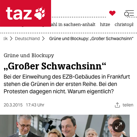

taz zahl ich
iran-krieg
landtagswahl in sachsen-anhalt
hitze
christophe

taz zahl ich
litik
Deutschland
Grüne und Blockupy: „Großer Schwachsinn“
taz zahl ich
themen
Grüne und Blockupy
„Großer Schwachsinn“
politik
Bei der Einweihung des EZB-Gebäudes in Frankfurt
öko
stehen die Grünen in der ersten Reihe. Bei den
Protesten dagegen nicht. Warum eigentlich?
gesellschaft
20.3.2015
17:43 Uhr
teilen
kultur
sport