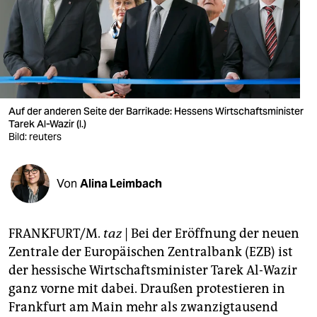
berlin
nord
wahrheit
verlag
Auf der anderen Seite der Barrikade: Hessens Wirtschaftsminister
verlag
Tarek Al-Wazir (l.)
Bild: reuters
veranstaltungen
shop
Von
Alina Leimbach
fragen & hilfe
FRANKFURT/M.
taz
| Bei der Eröffnung der neuen
unterstützen
Zentrale der Europäischen Zentralbank (EZB) ist
abo
der hessische Wirtschaftsminister Tarek Al-Wazir
ganz vorne mit dabei. Draußen protestieren in
genossenschaft
Frankfurt am Main mehr als zwanzigtausend