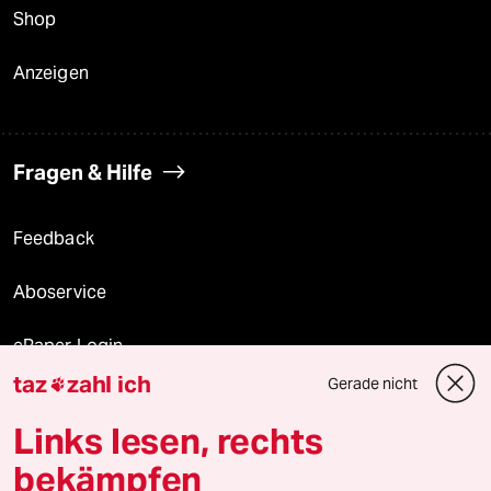
Shop
Anzeigen
Fragen & Hilfe
Feedback
Aboservice
ePaper Login
taz
zahl ich
Gerade nicht

Downloads für Abonnierende
Links lesen, rechts
bekämpfen