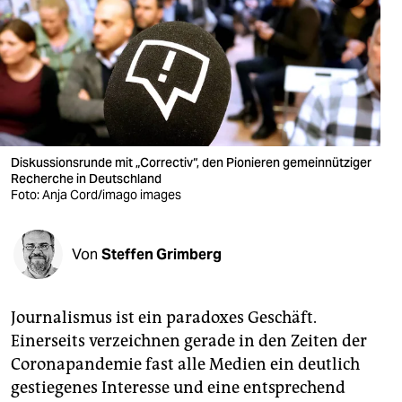
berlin
nord
wahrheit
verlag
verlag
Diskussionsrunde mit „Correctiv“, den Pionieren gemeinnütziger
Recherche in Deutschland
veranstaltungen
Foto: Anja Cord/imago images
shop
Von
Steffen Grimberg
fragen & hilfe
unterstützen
Journalismus ist ein paradoxes Geschäft.
abo
Einerseits verzeichnen gerade in den Zeiten der
Coronapandemie fast alle Medien ein deutlich
genossenschaft
gestiegenes Interesse und eine entsprechend