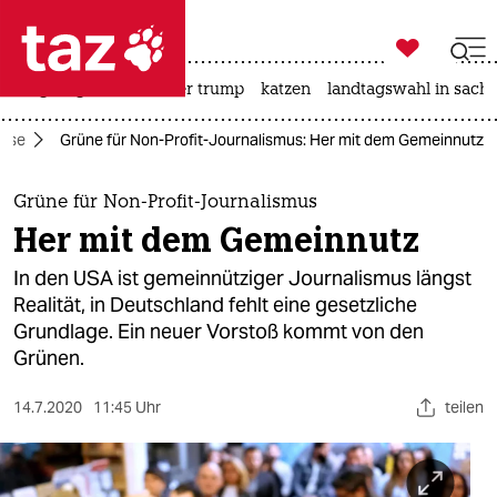

taz zahl ich
bergsteigen
usa unter trump
katzen
landtagswahl in sachs

taz zahl ich
rise
Grüne für Non-Profit-Journalismus: Her mit dem Gemeinnutz
taz zahl ich
themen
Grüne für Non-Profit-Journalismus
Her mit dem Gemeinnutz
politik
In den USA ist gemeinnütziger Journalismus längst
öko
Realität, in Deutschland fehlt eine gesetzliche
Grundlage. Ein neuer Vorstoß kommt von den
gesellschaft
Grünen.
kultur
14.7.2020
11:45 Uhr
teilen
sport