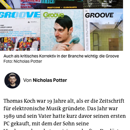
berlin
nord
wahrheit
verlag
verlag
Auch als kritisches Korrektiv in der Branche wichtig: die Groove
Foto: Nicholas Potter
veranstaltungen
shop
Von
Nicholas Potter
fragen & hilfe
unterstützen
Thomas Koch war 19 Jahre alt, als er die Zeitschrift
für elektronische Musik gründete. Das Jahr war
abo
1989 und sein Vater hatte kurz davor seinen ersten
genossenschaft
PC gekauft, mit dem der Sohn seine