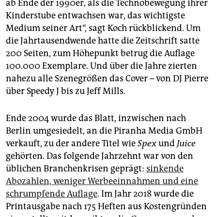
ab Ende der 1990er, als die Technobewegung ihrer
Kinderstube entwachsen war, das wichtigste
Medium seiner Art“, sagt Koch rückblickend. Um
die Jahrtausendwende hatte die Zeitschrift satte
200 Seiten, zum Höhepunkt betrug die Auflage
100.000 Exemplare. Und über die Jahre zierten
nahezu alle Szenegrößen das Cover – von DJ Pierre
über Speedy J bis zu Jeff Mills.
Ende 2004 wurde das Blatt, inzwischen nach
Berlin umgesiedelt, an die Piranha Media GmbH
verkauft, zu der andere Titel wie
Spex
und
Juice
gehörten. Das folgende Jahrzehnt war von den
üblichen Branchenkrisen geprägt:
sinkende
Abozahlen, weniger Werbeeinnahmen und eine
schrumpfende Auflage
. Im Jahr 2018 wurde die
Print­aus­gabe nach 175 Heften aus Kostengründen