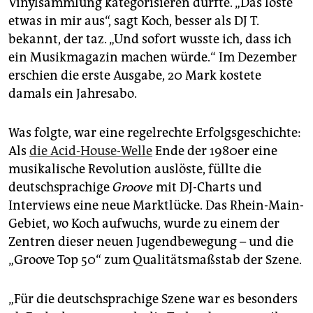
Vinylsammlung kategorisieren durfte. „Das löste
epaper login
etwas in mir aus“, sagt Koch, besser als DJ T.
bekannt, der taz. „Und sofort wusste ich, dass ich
ein Musikmagazin machen würde.“ Im Dezember
erschien die erste Ausgabe, 20 Mark kostete
damals ein Jahresabo.
Was folgte, war eine regelrechte Erfolgsgeschichte:
Als
die Acid-House-Welle
Ende der 1980er eine
musikalische Revolution auslöste, füllte die
deutschsprachige
Groove
mit DJ-Charts und
Interviews eine neue Marktlücke. Das Rhein-Main-
Gebiet, wo Koch aufwuchs, wurde zu einem der
Zentren dieser neuen Jugendbewegung – und die
„Groove Top 50“ zum Qualitätsmaßstab der Szene.
„Für die deutschsprachige Szene war es besonders