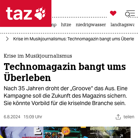

taz zahl ich
katzen
usa unter trump
hitze
niedrigwasser
landtagswahl

taz zahl ich
en
Krise im Musikjournalismus: Technomagazin bangt ums Überleb
taz zahl ich
themen
Krise im Musikjournalismus
Technomagazin bangt ums
politik
Überleben
öko
Nach 35 Jahren droht der „Groove“ das Aus. Eine
Kampagne soll die Zukunft des Magazins sichern.
gesellschaft
Sie könnte Vorbild für die kriselnde Branche sein.
kultur
6.8.2024
15:09 Uhr
teilen
sport