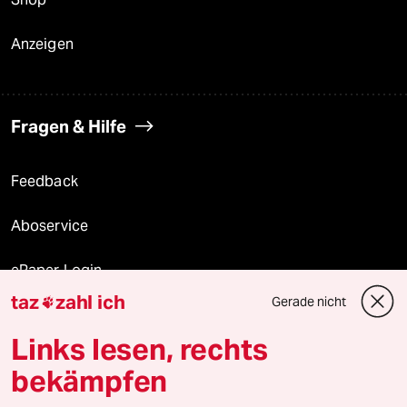
Anzeigen
Fragen & Hilfe
Feedback
Aboservice
ePaper Login
taz
zahl ich
Gerade nicht

Downloads für Abonnierende
Links lesen, rechts
bekämpfen
© 2026 taz Verlags und Vertriebs GmbH