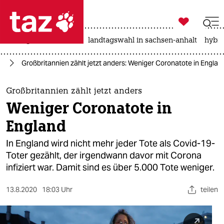

taz zahl ich
niedrigwasser
rente
landtagswahl in sachsen-anhalt
hybri

taz zahl ich
us
Großbritannien zählt jetzt anders: Weniger Coronatote in Englan
taz zahl ich
themen
Großbritannien zählt jetzt anders
Weniger Coronatote in
politik
England
öko
In England wird nicht mehr jeder Tote als Covid-19-
Toter gezählt, der irgendwann davor mit Corona
gesellschaft
infiziert war. Damit sind es über 5.000 Tote weniger.
kultur
13.8.2020
18:03 Uhr
teilen
sport