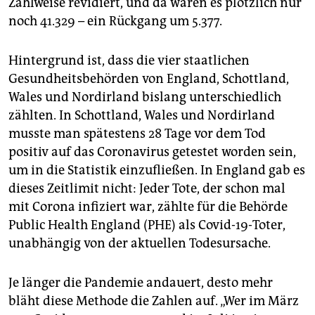
Zählweise revidiert, und da waren es plötzlich nur
epaper login
noch 41.329 – ein Rückgang um 5.377.
Hintergrund ist, dass die vier staatlichen
Gesundheitsbehörden von England, Schottland,
Wales und Nordirland bislang unterschiedlich
zählten. In Schottland, Wales und Nordirland
musste man spätestens 28 Tage vor dem Tod
positiv auf das Coronavirus getestet worden sein,
um in die Statistik einzufließen. In England gab es
dieses Zeitlimit nicht: Jeder Tote, der schon mal
mit Corona infiziert war, zählte für die Behörde
Public Health England (PHE) als Covid-19-Toter,
unabhängig von der aktuellen Todesursache.
Je länger die Pandemie andauert, desto mehr
bläht diese Methode die Zahlen auf. „Wer im März