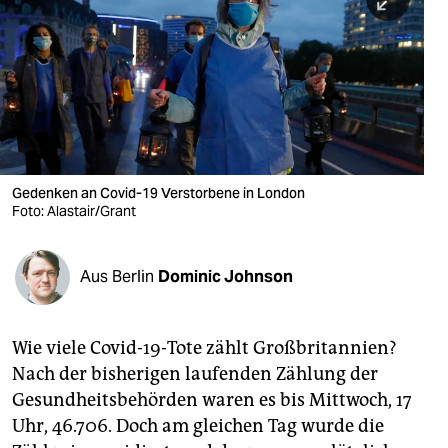
berlin
nord
wahrheit
verlag
verlag
Gedenken an Covid-19 Verstorbene in London
Foto: Alastair/Grant
veranstaltungen
shop
Aus Berlin
Dominic Johnson
fragen & hilfe
unterstützen
Wie viele Covid-19-Tote zählt Großbritannien?
Nach der bisherigen laufenden Zählung der
abo
Gesundheitsbehörden waren es bis Mittwoch, 17
genossenschaft
Uhr, 46.706. Doch am gleichen Tag wurde die