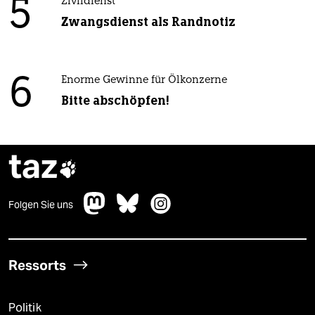
5
Zivildienst
Zwangsdienst als Randnotiz
6
Enorme Gewinne für Ölkonzerne
Bitte abschöpfen!
taz

Folgen Sie uns
Ressorts
Politik