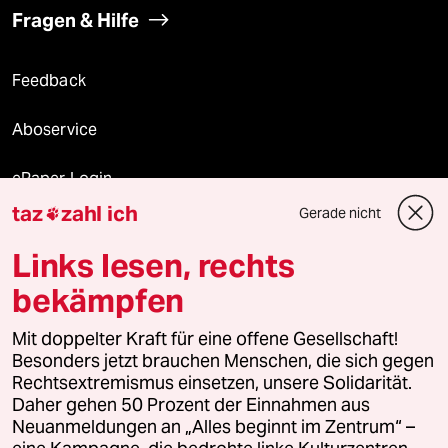
Fragen & Hilfe
Feedback
Aboservice
ePaper Login
taz
zahl ich
Gerade nicht

Downloads für Abonnierende
Links lesen, rechts
bekämpfen
© 2026 taz Verlags und Vertriebs GmbH
Mit doppelter Kraft für eine offene Gesellschaft!
Alle Rechte vorbehalten. Bei rechtlichen Fragen oder für Genehmigungen
wenden Sie sich bitte an
lizenzen@taz.de
Besonders jetzt brauchen Menschen, die sich gegen
Rechtsextremismus einsetzen, unsere Solidarität.
Daher gehen 50 Prozent der Einnahmen aus
Feedback
Redaktionsstatut
Kommune-Richtlinien
KI-
Neuanmeldungen an „Alles beginnt im Zentrum“ –