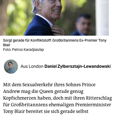
berlin
nord
wahrheit
verlag
Sorgt gerade für Konfliktstoff: Großbritanniens Ex-Premier Tony
Blair
verlag
Foto: Petros Karadjias/ap
veranstaltungen
shop
Aus London
Daniel Zylbersztajn-Lewandowski
fragen & hilfe
Mit dem Sexualverkehr ihres Sohnes Prince
unterstützen
Andrew mag die Queen gerade genug
abo
Kopfschmerzen haben, doch mit ihren Ritterschlag
für Großbritanniens ehemaligen Premierminister
genossenschaft
Tony Blair bereitet sie sich gerade selbst