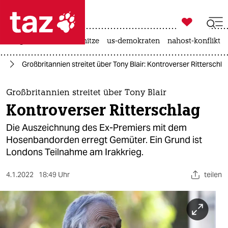

taz zahl ich
krieg in der ukraine
hitze
us-demokraten
nahost-konflikt

taz zahl ich
pa
Großbritannien streitet über Tony Blair: Kontroverser Ritterschla
taz zahl ich
themen
Großbritannien streitet über Tony Blair
Kontroverser Ritterschlag
politik
Die Auszeichnung des Ex-Premiers mit dem
öko
Hosenbandorden erregt Gemüter. Ein Grund ist
Londons Teilnahme am Irakkrieg.
gesellschaft
4.1.2022
18:49 Uhr
teilen
kultur
sport