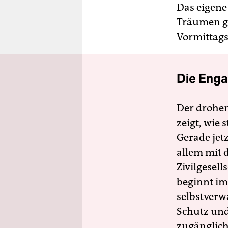
Das eigene
Träumen ge
Vormittagss
Die Enga
Der drohe
zeigt, wie
Gerade jet
allem mit d
Zivilgesell
beginnt im
selbstverw
Schutz und 
zugänglich