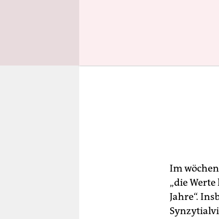
Im wöchent
„die Werte
Jahre“. Ins
Synzytialv