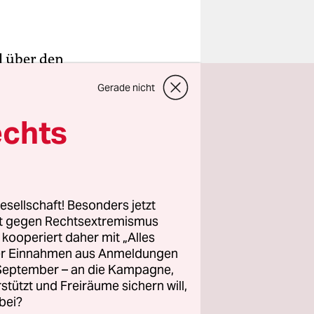
l über den
hres Kindes
Gerade nicht
berblick
tliche
echts
k
. Ex­per­
 der
esellschaft! Besonders jetzt
rt gegen Rechtsextremismus
n ausfallen
z kooperiert daher mit „Alles
d
ller Einnahmen aus Anmeldungen
. September – an die Kampagne,
rstützt und Freiräume sichern will,
bei?