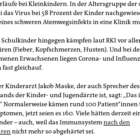
läufe bei Kleinkindern. In der Altersgruppe der 0
ei das Virus bei 58 Prozent der Kinder nachgewie
eines schweren Atemwegsinfekts in eine Klinik m
n Schulkinder hingegen kämpfen laut RKI vor all
iren (Fieber, Kopfschmerzen, Husten). Und bei de
enen Erwachsenen liegen Corona- und Influenza
fast gleichauf.
er Kinderarzt Jakob Maske, der auch Sprecher des
nds der Kinder- und Jugendärzte ist, sagt: „Das i
 Normalerweise kämen rund 100 Pa­ti­en­t*in­nen 
omen, jetzt seien es 160. Viele hätten derzeit ei
nder – auch, weil das Immunsystem
nach den
hren
nicht mehr so abgehärtet sei.