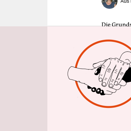
Aus 
epaper login
Die Grunds
großen Elte
ausschließ
bewahren. 
Grüße, die
Eine Grippe
t*in­nen wa
Infektione
dürfte – we
abgeschaff