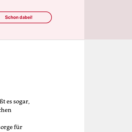
Schon dabei!
t es sogar,
schen
sorge für