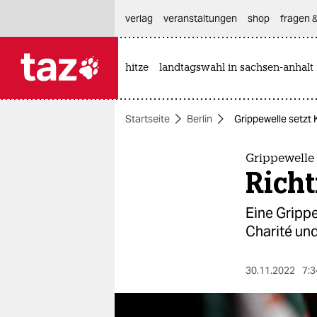
hautnavigation anspringen
hauptinhalt anspringen
footer anspringen
verlag
veranstaltungen
shop
fragen &
hitze
landtagswahl in sachsen-anhalt

taz zahl ich
taz zahl ich
Startseite
Berlin
Grippewelle setzt K
themen
politik
Grippewelle 
Richt
öko
Eine Grippe
gesellschaft
Charité und
kultur
30.11.2022
7:3
sport