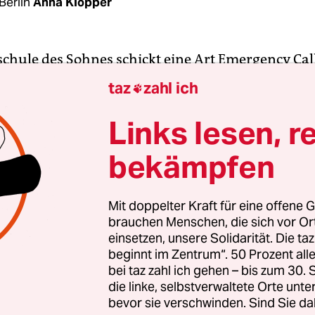
Berlin
Anna Klöpper
chule des Sohnes schickt eine Art Emergency Cal
rnverteiler: „Wir bitten Sie, die Krankmeldung I
taz
zahl ich

lich per E-Mail vorzunehmen.“ Man müsse den Ü
Bloß nicht mehr anrufen morgens! Vorweihnach
Links lesen, r
 Schulleitung.
bekämpfen
welle grassiert in Berlin wie im Rest der Republi
rnten bereits vor etwa vier Wochen, dass die Zahl
Mit doppelter Kraft für eine offene G
brauchen Menschen, die sich vor O
n wieder viel höher als in den vergangenen Jahre
einsetzen, unsere Solidarität. Die ta
il
Abstandsgebote und Maskenpflicht weitgehen
beginnt im Zentrum“. 50 Prozent a
t
sind.
bei taz zahl ich gehen – bis zum 30
die linke, selbstverwaltete Orte unte
bevor sie verschwinden. Sind Sie da