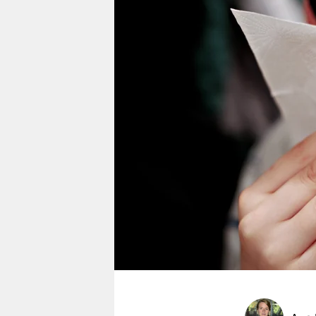
berlin
nord
wahrheit
verlag
verlag
veranstaltungen
shop
fragen & hilfe
unterstützen
abo
genossenschaft