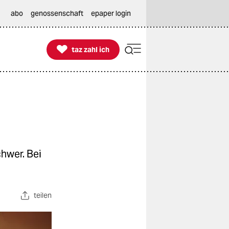
abo
genossenschaft
epaper login

taz zahl ich
taz zahl ich
hwer. Bei
teilen