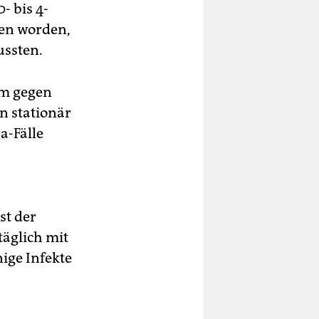
- bis 4-
sen worden,
ussten.
em gegen
n stationär
-Fälle
st der
täglich mit
nige Infekte