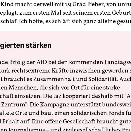
 Kind macht derweil mit 39 Grad Fieber, von unr
plagt, zum ersten Mal seit seinem ersten Geburt
chlaf. Ich hoffe, es schläft sich ganz alleine gesu
gierten stärken
nde Erfolg der AfD bei den kommenden Landtags
 stark rechtsextreme Kräfte inzwischen geworden 
zt braucht es Zusammenhalt und Solidarität. Auc
en Menschen, die sich vor Ort für eine starke
schaft einsetzen. Die taz kooperiert deshalb mit "A
 Zentrum". Die Kampagne unterstützt bundesweit
altete Orte und baut einen solidarischen Fonds f
Erhalt auf. Eine offene Gesellschaft braucht gute
en Journalismus – und zivilgesellschaftliches E