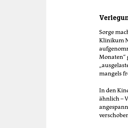
Verlegu
Sorge mach
Klinikum N
aufgenomme
Monaten“ ge
„ausgelaste
mangels fr
In den Kind
ähnlich – 
angespannt
verschoben