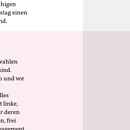
uhigen
stag einen
nd.
wahlen
sind.
h und vor
lles
 linke,
ür deren
n, frei
ngagement.