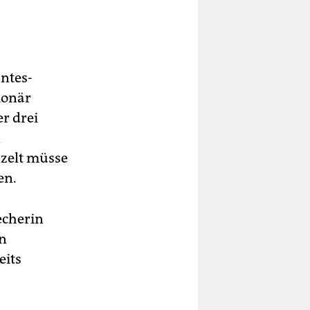
antes-
ionär
r drei
n
inzelt müsse
en.
echerin
in
eits