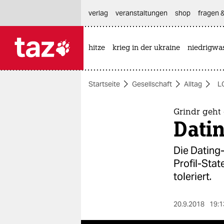
hautnavigation anspringen
hauptinhalt anspringen
footer anspringen
verlag
veranstaltungen
shop
fragen &
hitze
krieg in der ukraine
niedrigwa

taz zahl ich
taz zahl ich
Startseite
Gesellschaft
Alltag
L
themen
politik
Grindr geht
Datin
öko
Die Dating
gesellschaft
Profil-Stat
toleriert.
kultur
sport
20.9.2018
19:1