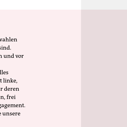
wahlen
sind.
h und vor
lles
 linke,
ür deren
n, frei
ngagement.
e unsere