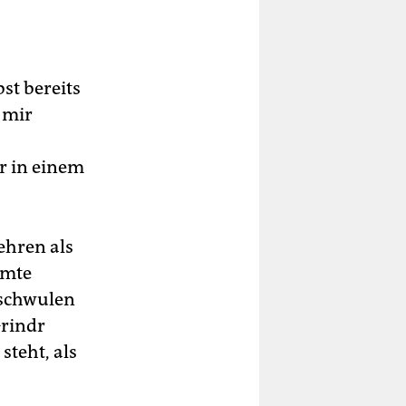
bst bereits
 mir
r in einem
ehren als
mmte
 schwulen
Grindr
steht, als