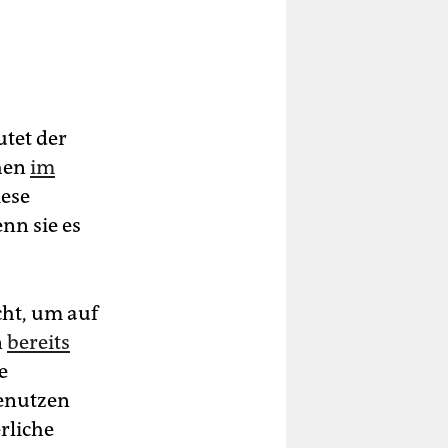
tet der
hen
im
iese
nn sie es
ht, um auf
n
bereits
e
Benutzen
rliche