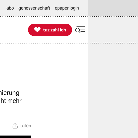
abo
genossenschaft
epaper login

taz zahl ich
taz zahl ich
nierung.
cht mehr
teilen