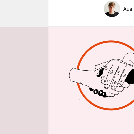
epaper login
Aus 
Die erfolg
Grindr, ge
Profilen d
Eigenschaf
neuen Comm
beziehungs
unterzogen 
„Keine Fett
Gleichzeit
Grindr“) e
stehen auf 