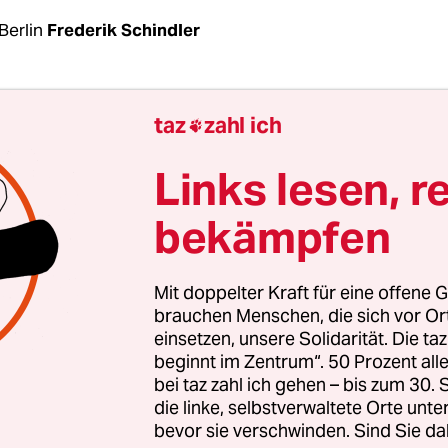
Berlin
Frederik Schindler
reichste Dating-App für schwule und bisexuelle 
taz
zahl ich

ht künftig gegen diskriminierende Äußerungen i
er Nutzer vor. Äußerungen, die offen die Merkma
Links lesen, r
ten von anderen Nutzern diskriminieren, sollen 
bekämpfen
unity-Richtlinien nicht mehr toleriert werden,
weise einer Überprüfung durch die Moderation
werden. Dies gilt beispielsweise für Profil-State
Mit doppelter Kraft für eine offene G
en, keine Tunten, keine Asiaten“.
brauchen Menschen, die sich vor O
einsetzen, unsere Solidarität. Die ta
beginnt im Zentrum“. 50 Prozent a
ig startet die App unter dem Namen #KindrGrindr
bei taz zahl ich gehen – bis zum 30
ine Kampagne gegen Rassismus und Diskriminier
die linke, selbstverwaltete Orte unte
bevor sie verschwinden. Sind Sie da
Diversität, Inklusion und Nutzer, die sich gegense