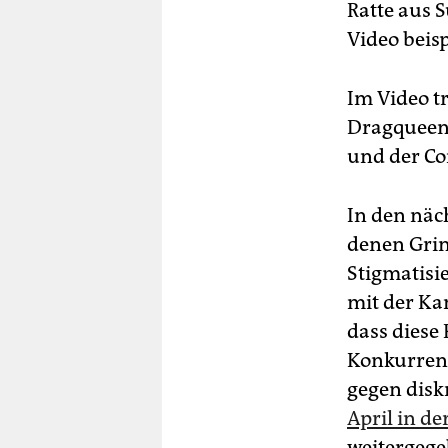
Ratte aus 
Video beis
Im Video t
Dragqueen 
und der Co
In den näc
denen Grin
Stigmatisi
mit der K
dass diese
Konkurrent
gegen dis
April in de
weitergeg