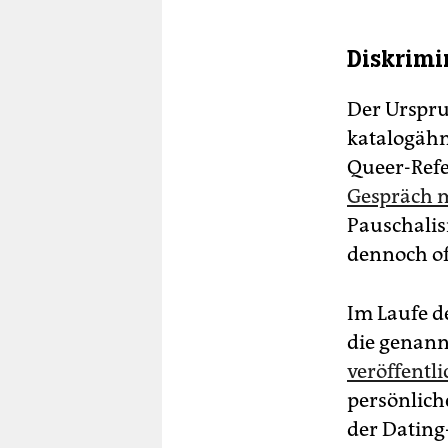
Diskrimi
Der Urspru
katalogähn
Queer-Ref
Gespräch m
Pauschalisi
dennoch oft
Im Laufe d
die genan
veröffentl
persönlich
der Dating