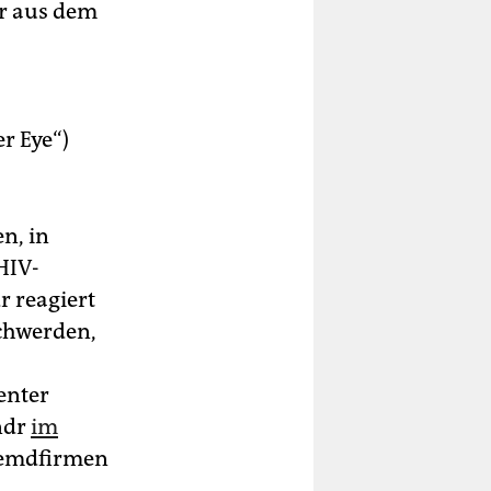
er aus dem
r Eye“)
n, in
HIV-
r reagiert
chwerden,
enter
ndr
im
remdfirmen