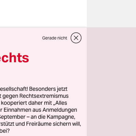
Männer,
Gerade nicht
n den
le und
echts
laut den
ments wie
esellschaft! Besonders jetzt
rt gegen Rechtsextremismus
z kooperiert daher mit „Alles
ller Einnahmen aus Anmeldungen
 („Netteres
. September – an die Kampagne,
ung. „Wir
rstützt und Freiräume sichern will,
bei?
itig mit