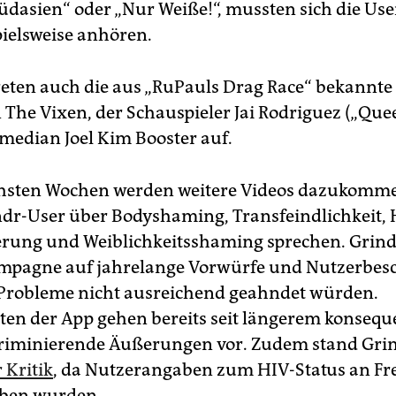
Südasien“ oder „Nur Weiße!“, mussten sich die Us
pielsweise anhören.
reten auch die aus „RuPauls Drag Race“ bekannte
The Vixen, der Schauspieler Jai Rodriguez („Quee
median Joel Kim Booster auf.
hsten Wochen werden weitere Videos dazukomme
dr-User über Bodyshaming, Transfeindlichkeit, 
erung und Weiblichkeitsshaming sprechen. Grind
ampagne auf jahrelange Vorwürfe und Nutzerbes
 Probleme nicht ausreichend geahndet würden.
en der App gehen bereits seit längerem konsequ
kriminierende Äußerungen vor. Zudem stand Gri
r Kritik
, da Nutzerangaben zum HIV-Status an F
eben wurden.