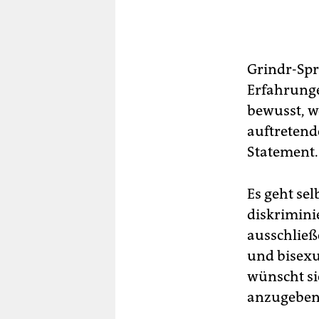
Grindr-Spre
Erfahrunge
bewusst, w
auftretend
Statement.
Es geht se
diskrimini
ausschließ
und bisexu
wünscht si
anzugeben,