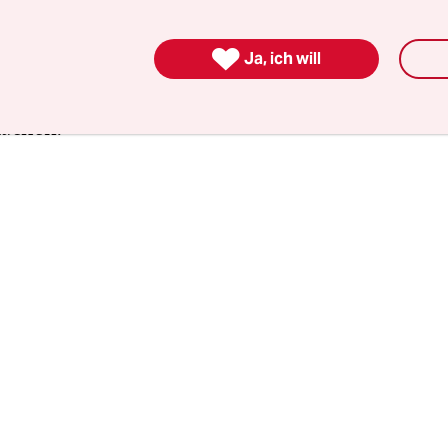
handeln. Wir stehen nicht auf Rassismus, Mobbi
men von toxischem Verhalten“, heißt es
auf einer

Ja, ich will
nden Aktionsseite
. Niemand sei berechtigt, jem
iner Ethnizität, seines Körpers, Alters oder HIV-
achen.