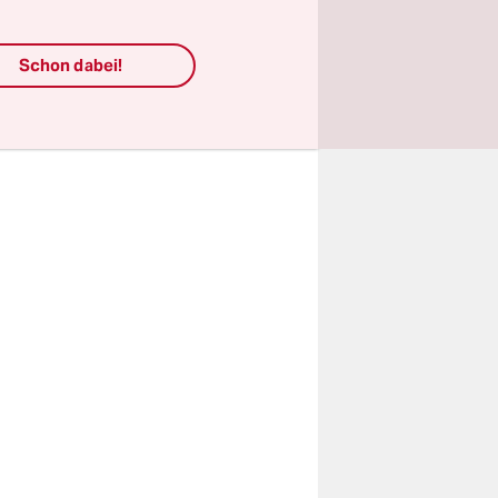
ng oder
Schon dabei!
and anderen
Status