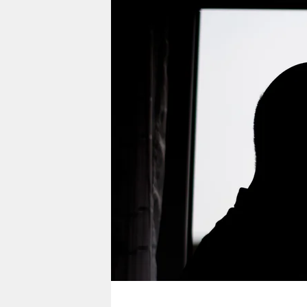
berlin
nord
wahrheit
verlag
verlag
veranstaltungen
shop
fragen & hilfe
unterstützen
abo
genossenschaft