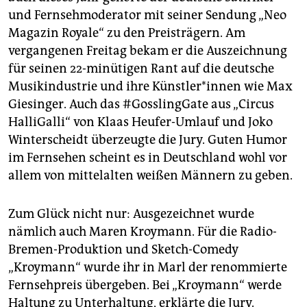
epaper login
und Fernsehmoderator mit seiner Sendung „Neo
Magazin Royale“ zu den Preisträgern. Am
vergangenen Freitag bekam er die Auszeichnung
für seinen 22-minütigen Rant auf die deutsche
Musikindustrie und ihre Künstler*innen wie Max
Giesinger. Auch das #GosslingGate aus „Circus
HalliGalli“ von Klaas Heufer-Umlauf und Joko
Winterscheidt überzeugte die Jury. Guten Humor
im Fernsehen scheint es in Deutschland wohl vor
allem von mittelalten weißen Männern zu geben.
Zum Glück nicht nur: Ausgezeichnet wurde
nämlich auch Maren Kroymann. Für die Radio-
Bremen-Produktion und Sketch-Comedy
„Kroymann“ wurde ihr in Marl der renommierte
Fernsehpreis übergeben. Bei „Kroymann“ werde
Haltung zu Unterhaltung, erklärte die Jury.