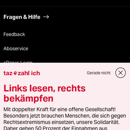
Fragen & Hilfe
Feedback
Aboservice
ePaper Login
taz
zahl ich
Gerade nicht

Downloads für Abonnierende
Links lesen, rechts
bekämpfen
© 2026 taz Verlags und Vertriebs GmbH
Alle Rechte vorbehalten. Bei rechtlichen Fragen oder für Genehmigungen
Mit doppelter Kraft für eine offene Gesellschaft!
wenden Sie sich bitte an
lizenzen@taz.de
Besonders jetzt brauchen Menschen, die sich gegen
Rechtsextremismus einsetzen, unsere Solidarität.
Daher gehen 50 Prozent der Einnahmen aus