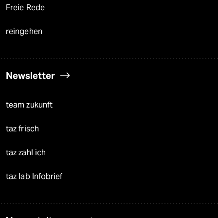
Freie Rede
reingehen
Newsletter
team zukunft
taz frisch
taz zahl ich
taz lab Infobrief