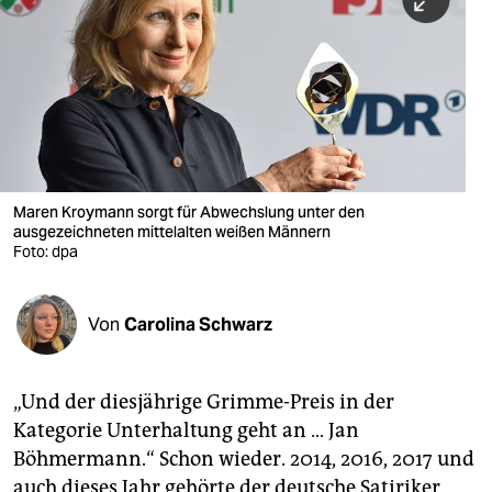
berlin
nord
wahrheit
verlag
verlag
Maren Kroymann sorgt für Abwechslung unter den
ausgezeichneten mittelalten weißen Männern
veranstaltungen
Foto: dpa
shop
fragen & hilfe
Von
Carolina Schwarz
unterstützen
„Und der diesjährige Grimme-Preis in der
abo
Kategorie Unterhaltung geht an … Jan
genossenschaft
Böhmermann.“ Schon wieder. 2014, 2016, 2017 und
auch dieses Jahr gehörte der deutsche Satiriker