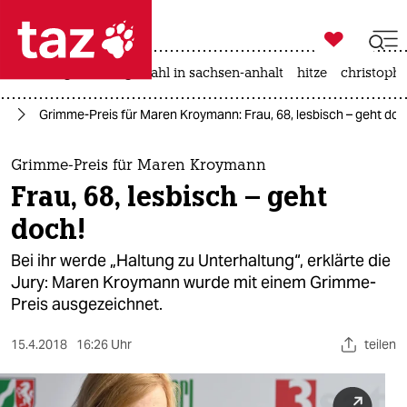

taz zahl ich
iran-krieg
landtagswahl in sachsen-anhalt
hitze
christophe

taz zahl ich
en
Grimme-Preis für Maren Kroymann: Frau, 68, lesbisch – geht doc
taz zahl ich
themen
Grimme-Preis für Maren Kroymann
Frau, 68, lesbisch – geht
politik
doch!
öko
Bei ihr werde „Haltung zu Unterhaltung“, erklärte die
Jury: Maren Kroymann wurde mit einem Grimme-
gesellschaft
Preis ausgezeichnet.
kultur
15.4.2018
16:26 Uhr
teilen
sport