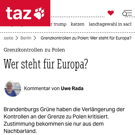

taz zahl ich
bergsteigen
usa unter trump
katzen
landtagswahl in sachs

taz zahl ich
rtseite
Berlin
Grenzkontrollen zu Polen: Wer steht für Europa?
taz zahl ich
Grenzkontrollen zu Polen
themen
Wer steht für Europa?
politik
öko
Kommentar von
Uwe Rada
gesellschaft
kultur
Brandenburgs Grüne haben die Verlängerung der
Kontrollen an der Grenze zu Polen kritisiert.
sport
Zustimmung bekommen sie nur aus dem
Nachbarland.