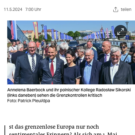
berlin
11.5.2024
7:00 Uhr
teilen
nord
wahrheit
verlag
verlag
veranstaltungen
shop
fragen & hilfe
Annelena Baerbock und ihr polnischer Kollege Radosław Sikorski
(links daneben) sehen die Grenzkontrollen kritisch
unterstützen
Foto: Patrick Pleul/dpa
abo
genossenschaft
st das grenzenlose Europa nur noch
sentimentales Erinnern? Als sich am 1. Mai