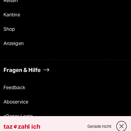
Reisen
Kantine
Shop
Anzeigen
Fragen & Hilfe
Feedback
Aboservice
ePaper Login
taz
zahl ich
Gerade nicht

Downloads für Abonnierende