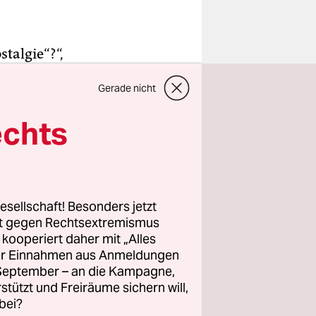
stalgie“?“,
gen. Und
Gerade nicht
echts
sind die
isse
einst
Töchter
 zwischen
esellschaft! Besonders jetzt
u
rt gegen Rechtsextremismus
hrer
z kooperiert daher mit „Alles
ller Einnahmen aus Anmeldungen
. September – an die Kampagne,
rstützt und Freiräume sichern will,
bei?