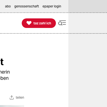
abo
genossenschaft
epaper login

taz zahl ich
taz zahl ich
t
nerin
eben
teilen