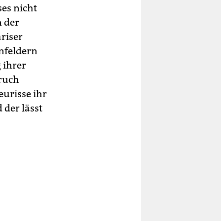
es nicht
n der
riser
nfeldern
 ihrer
Bruch
eurisse ihr
 der lässt