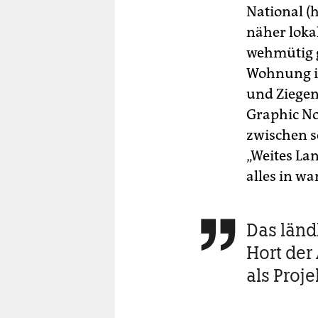
National (
näher loka
wehmütig g
Wohnung i
und Ziegen
Graphic No
zwischen s
„Weites Lan
alles in w
Das länd

Hort der
als Proj