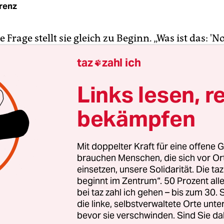
orenz
 Frage stellt sie gleich zu Beginn. „Was ist das: 'No
erine Meurisse ihr kindliches Comic-Alter-Ego fra
taz
zahl ich

ter antwortet: „So was für Alte.“
Links lesen, r
hinzufügen: Was für Intellektuelle. Schließlich 
bekämpfen
rgerlichen Eltern
der Zeichnerin Catherine Meur
adt ins ländliche Frankreich gezogen, damit ihre 
fwachsen können. Aber auch ein wenig, um sich
Mit doppelter Kraft für eine offene G
men und Weißdornbüschen vor der Gegenwart z
brauchen Menschen, die sich vor O
n. Von dieser Kindheit erzählt Meurisse nun in i
einsetzen, unsere Solidarität. Die ta
beginnt im Zentrum“. 50 Prozent a
el „Weites Land“.
bei taz zahl ich gehen – bis zum 30
die linke, selbstverwaltete Orte unte
bevor sie verschwinden. Sind Sie da