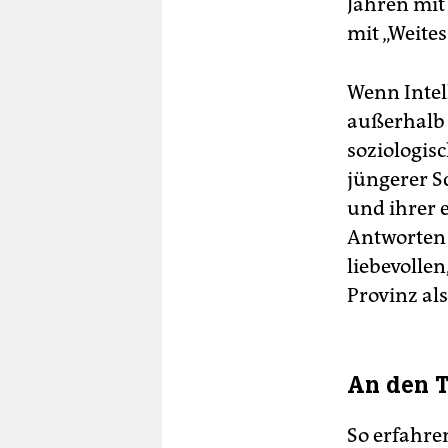
Jahren mit 
mit „Weite
Wenn Intel
außerhalb 
soziologis
jüngerer S
und ihrer 
Antworten 
liebevollen
Provinz als
An den 
So erfahre