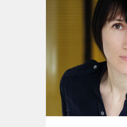
berlin
nord
wahrheit
verlag
verlag
veranstaltungen
shop
fragen & hilfe
unterstützen
abo
genossenschaft