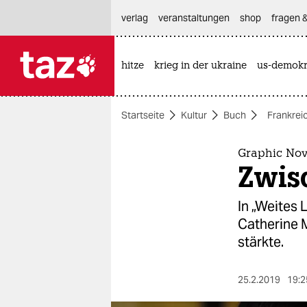
hautnavigation anspringen
hauptinhalt anspringen
footer anspringen
verlag
veranstaltungen
shop
fragen &
hitze
krieg in der ukraine
us-demokr

taz zahl ich
taz zahl ich
Startseite
Kultur
Buch
Frankrei
themen
politik
Graphic Nov
Zwis
öko
In „Weites 
gesellschaft
Catherine M
stärkte.
kultur
sport
25.2.2019
19:2