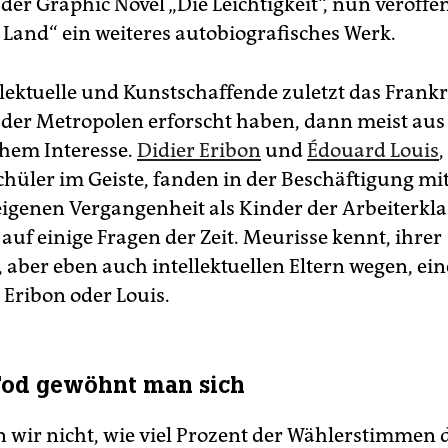
der Graphic Novel „Die Leichtigkeit“, nun veröffen
s Land“ ein weiteres autobiografisches Werk.
lektuelle und Kunstschaffende zuletzt das Frank
der Metropolen erforscht haben, dann meist aus
chem Interesse.
Didier Eribon
und
Édouard Louis
,
chüler im Geiste, fanden in der Beschäftigung m
eigenen Vergangenheit als Kinder der Arbeiterkla
auf einige Fragen der Zeit. Meurisse kennt, ihrer
, aber eben auch intellektuellen Eltern wegen, ei
 Eribon oder Louis.
Tod gewöhnt man sich
n wir nicht, wie viel Prozent der Wählerstimmen 