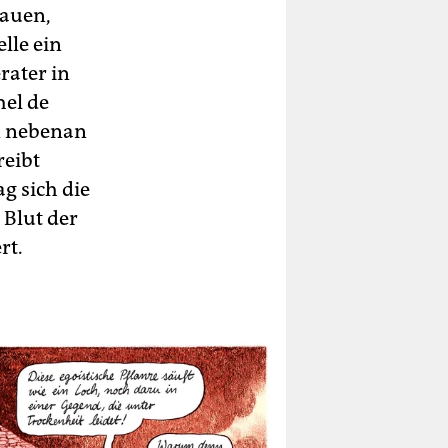
bauen,
lle ein
rater in
hel de
n nebenan
reibt
g sich die
 Blut der
rt.