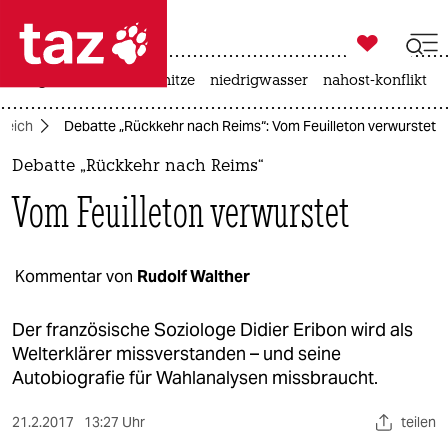

taz zahl ich
krieg in der ukraine
hitze
niedrigwasser
nahost-konflikt

taz zahl ich
reich
Debatte „Rückkehr nach Reims“: Vom Feuilleton verwurstet
taz zahl ich
Debatte „Rückkehr nach Reims“
themen
Vom Feuilleton verwurstet
politik
öko
Kommentar von
Rudolf Walther
gesellschaft
Der französische Soziologe Didier Eribon wird als
Welterklärer missverstanden – und seine
kultur
Autobiografie für Wahlanalysen missbraucht.
sport
21.2.2017
13:27 Uhr
teilen