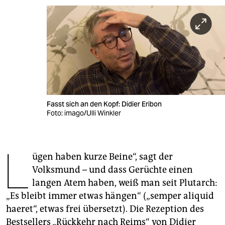
berlin
nord
wahrheit
verlag
verlag
Fasst sich an den Kopf: Didier Eribon
veranstaltungen
Foto: imago/Ulli Winkler
shop
L
fragen & hilfe
ügen haben kurze Beine“, sagt der
unterstützen
Volksmund – und dass Gerüchte einen
langen Atem haben, weiß man seit Plutarch:
abo
„Es bleibt immer etwas hängen“ („semper aliquid
genossenschaft
haeret“, etwas frei übersetzt). Die Rezeption des
Bestsellers „Rückkehr nach Reims“ von Didier