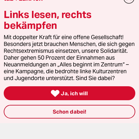
Fragen & Hilfe
Links lesen, rechts
bekämpfen
Feedback
Mit doppelter Kraft für eine offene Gesellschaft!
Aboservice
Besonders jetzt brauchen Menschen, die sich gegen
Rechtsextremismus einsetzen, unsere Solidarität.
ePaper Login
Daher gehen 50 Prozent der Einnahmen aus
Neuanmeldungen an „Alles beginnt im Zentrum“ –
Downloads für Abonnierende
eine Kampagne, die bedrohte linke Kulturzentren
und Jugendorte unterstützt. Sind Sie dabei?

Ja, ich will
© 2026 taz Verlags und Vertriebs GmbH
Alle Rechte vorbehalten. Bei rechtlichen Fragen oder für Genehmigungen
wenden Sie sich bitte an
lizenzen@taz.de
Schon dabei!
Feedback
Redaktionsstatut
Kommune-Richtlinien
KI-