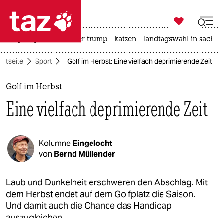

taz zahl ich
bergsteigen
usa unter trump
katzen
landtagswahl in sachs

taz zahl ich
artseite
Sport
Golf im Herbst: Eine vielfach deprimierende Zeit
taz zahl ich
themen
Golf im Herbst
Eine vielfach deprimierende Zeit
politik
öko
Kolumne
Eingelocht
gesellschaft
von
Bernd Müllender
kultur
Laub und Dunkelheit erschweren den Abschlag. Mit
dem Herbst endet auf dem Golfplatz die Saison.
sport
Und damit auch die Chance das Handicap
auszugleichen.