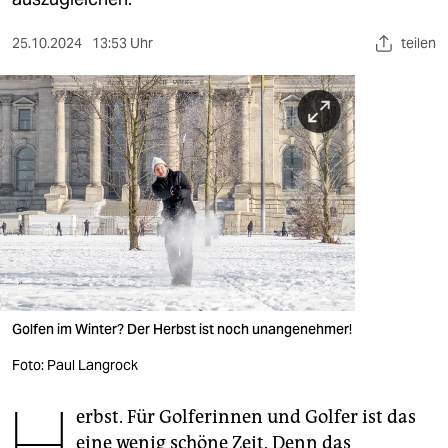
berlin
nord
25.10.2024
13:53 Uhr
teilen
wahrheit
verlag
verlag
veranstaltungen
shop
fragen & hilfe
Golfen im Winter? Der Herbst ist noch unangenehmer!
unterstützen
Foto: Paul Langrock
abo
H
genossenschaft
erbst. Für Golferinnen und Golfer ist das
eine wenig schöne Zeit. Denn das