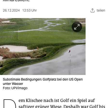
berlin
nord
26.12.2024
12:53 Uhr
teilen
wahrheit
verlag
verlag
veranstaltungen
shop
fragen & hilfe
Subotimale Bedingungen: Golfplatz bei den US Open
unterstützen
unter Wasser
Foto: UPI/imago
abo
D
genossenschaft
em Klischee nach ist Golf ein Spiel auf
saftiger grüner Wiese. Deshalb war Golf bis