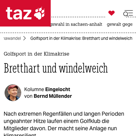

taz zahl ich
hitze
surfen
landtagswahl in sachsen-anhalt
gewalt gegen

taz zahl ich
limawandel
Golfsport in der Klimakrise: Bretthart und windelweich
taz zahl ich
themen
Golfsport in der Klimakrise
Bretthart und windelweich
politik
öko
Kolumne
Eingelocht
gesellschaft
von
Bernd Müllender
kultur
Nach extremen Regenfällen und langen Perioden
ungeahnter Hitze laufen einem Golfklub die
sport
Mitglieder davon. Der macht seine Anlage nun
klimaresilient.