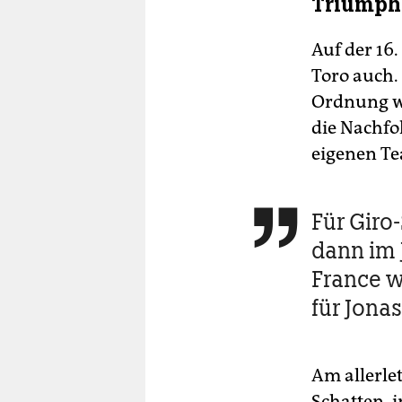
Triumphf
Auf der 16
Toro auch. 
Ordnung wi
die Nachfo
eigenen Te
Für Giro

dann im J
France w
für Jona
Am allerle
Schatten, i