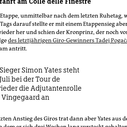
ahrt am Colle delle Finestre
. Etappe, unmittelbar nach dem letzten Ruhetag, 
Tags darauf stellte er mit einem Etappensieg aber
eder her und schien der Kronprinz, der noch vor
lge
des letztjährigen Giro-Gewinners Tadej Pogač
am antritt.
-Sieger Simon Yates steht
uli bei der Tour de
ieder die Adjutantenrolle
s Vingegaard an
tzten Anstieg des Giros trat dann aber Yates aus 
n dem er sich drei Wochen lang versteckt gehalten