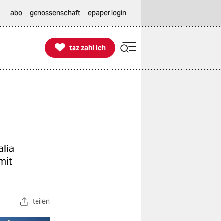
abo
genossenschaft
epaper login

taz zahl ich
taz zahl ich
alia
mit
teilen