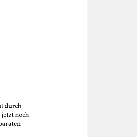
st durch
jetzt noch
paraten