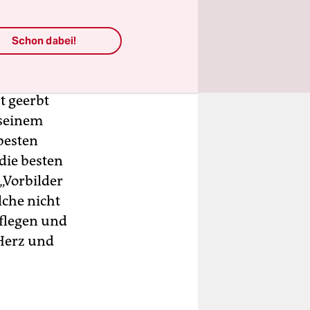
um Papst
Schon dabei!
der Adria
 hatte er
t geerbt
 seinem
 besten
die besten
„Vorbilder
lche nicht
pflegen und
Herz und