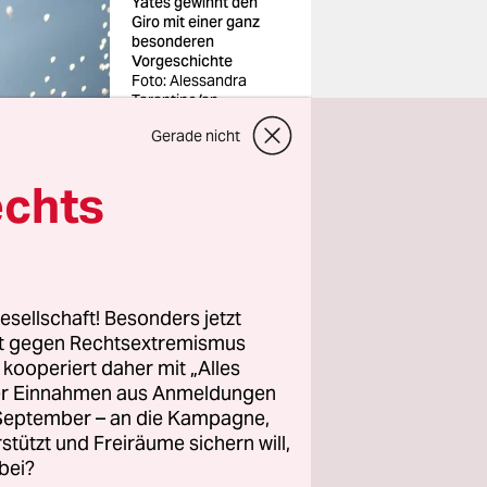
Yates gewinnt den
Giro mit einer ganz
besonderen
Vorgeschichte
Foto: Alessan­dra
Tarantino/ap
Gerade nicht
echts
alia
en Anstieg
 hatte am
esellschaft! Besonders jetzt
ß, als
rt gegen Rechtsextremismus
ates. Aber
z kooperiert daher mit „Alles
ein und
ller Einnahmen aus Anmeldungen
. September – an die Kampagne,
21-Jährige
rstützt und Freiräume sichern will,
ein
bei?
ar.