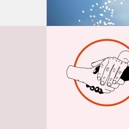
epaper login
Aus Berlin
T
Am Ende str
gewisserma
der Rundfa
letzten Ber
Zeichen fü
dass er be
einen Etapp
vor dem St
Traum“, sa