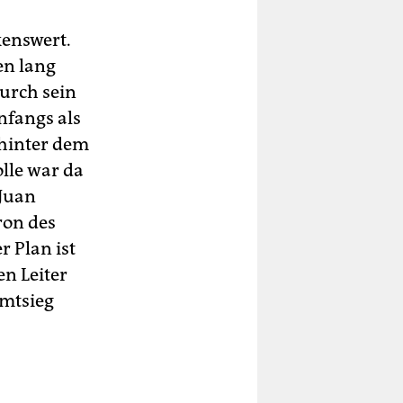
kenswert.
en lang
urch sein
nfangs als
 hinter dem
olle war da
 Juan
ron des
r Plan ist
en Leiter
amtsieg