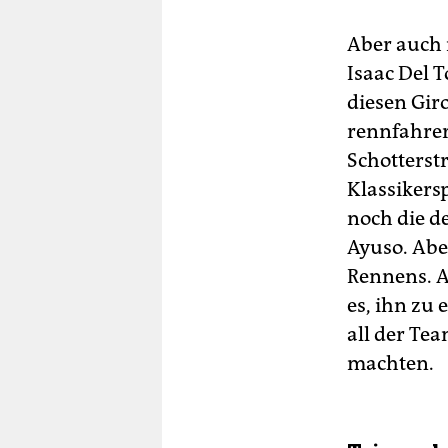
Aber auch r
Isaac Del 
diesen Gir
rennfahrer
Schotterst
Klassikersp
noch die d
Ayuso. Abe
Rennens. Al
es, ihn zu 
all der Te
machten.