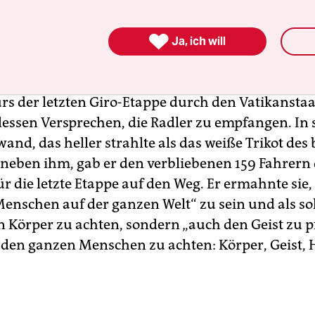

trahlte, war Papst Leo XIV.
Er wurde am 8. Mai z
Ja, ich will
nen Tag bevor
in Albanien
auf der anderen Seite 
Italia begann. Als Vermächtnis seines Vorgängers
rs der letzten Giro-Etappe durch den Vatikanstaa
essen Versprechen, die Radler zu empfangen. In
nd, das heller strahlte als das weiße Trikot des
 neben ihm, gab er den verbliebenen 159 Fahrern 
 die letzte Etappe auf den Weg. Er ermahnte sie, 
Menschen auf der ganzen Welt“ zu sein und als so
n Körper zu achten, sondern „auch den Geist zu 
den ganzen Menschen zu achten: Körper, Geist, 