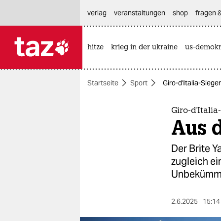
hautnavigation anspringen
hauptinhalt anspringen
footer anspringen
verlag
veranstaltungen
shop
fragen &
hitze
krieg in der ukraine
us-demokr

taz zahl ich
taz zahl ich
Startseite
Sport
Giro-d'Italia-Sieg
themen
politik
Giro-d'Itali
Aus 
öko
Der Brite Y
gesellschaft
zugleich ei
Unbekümme
kultur
sport
2.6.2025
15:14