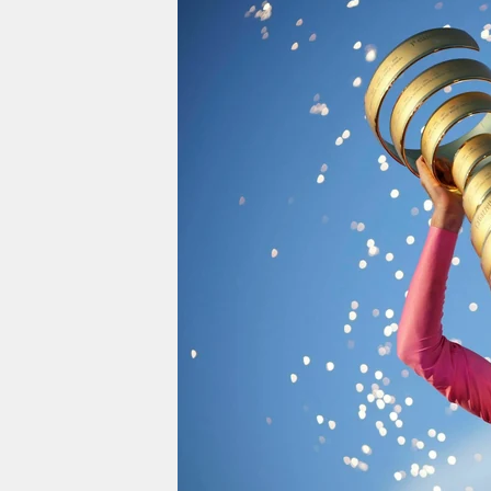
berlin
nord
wahrheit
verlag
verlag
veranstaltungen
shop
fragen & hilfe
unterstützen
abo
genossenschaft