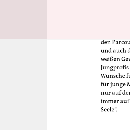
Wer auch s
geweiht,
ei
der Giro d’
den Parcou
und auch d
weißen Gewa
Jungprofis
Wünsche für
für junge 
nur auf de
immer auf 
Seele“.