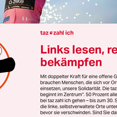
taz
zahl ich

om Mustroph
Links lesen, r
ahlten sie alle. Simon Yates, weil er den Giro d’It
bekämpfen
ßen in letzter Minute gewonnen hatte, am letzt
hrt. Auch Isaac Del Toro strahlte. Der Mexikaner
Mit doppelter Kraft für eine offene G
g zwar den Giro verloren. Deshalb trug er nur wei
brauchen Menschen, die sich vor O
r den besten Jungprofi, und nicht mehr rosa wie Y
einsetzen, unsere Solidarität. Die ta
i seinem Debüt elf Tage lang im Führungstrikot s
beginnt im Zentrum“. 50 Prozent a
bei taz zahl ich gehen – bis zum 30
ensieg feiern würde – all das hätte sich der erst 
die linke, selbstverwaltete Orte unte
art nicht ausmalen können. „Dieser Giro war wie 
bevor sie verschwinden. Sind Sie da
gte er, als die erste Enttäuschung überwunden w