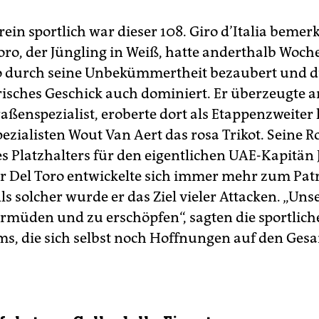
ein sportlich war dieser 108. Giro d’Italia bemer
Toro, der Jüngling in Weiß, hatte anderthalb Woch
o durch seine Unbekümmertheit bezaubert und d
isches Geschick auch dominiert. Er überzeugte a
raßenspezialist, eroberte dort als Etappenzweiter
ezialisten Wout Van Aert das rosa Trikot. Seine R
es Platzhalters für den eigentlichen UAE-Kapitän
r Del Toro entwickelte sich immer mehr zum Pat
s solcher wurde er das Ziel vieler Attacken. „Unse
ermüden und zu erschöpfen“, sagten die sportlich
ams, die sich selbst noch Hoffnungen auf den Ges