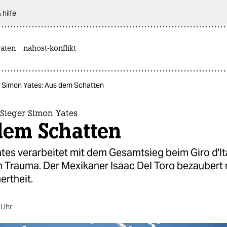
 hilfe
aten
nahost-konflikt
er Simon Yates: Aus dem Schatten
a-Sieger Simon Yates
dem Schatten
ates verarbeitet mit dem Gesamtsieg beim Giro d'It
n Trauma. Der Mexikaner Isaac Del Toro bezaubert 
rtheit.
 Uhr