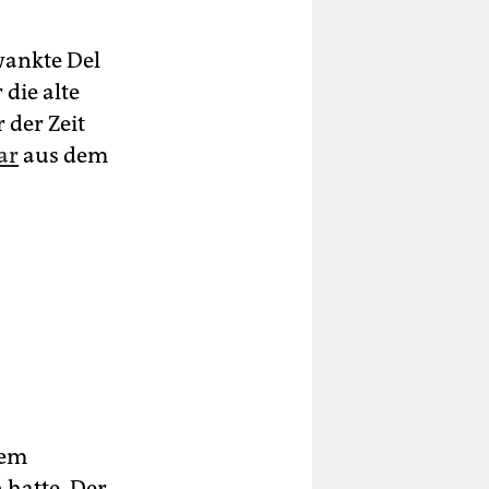
wankte Del
 die alte
 der Zeit
ar
aus dem
dem
 hatte. Der