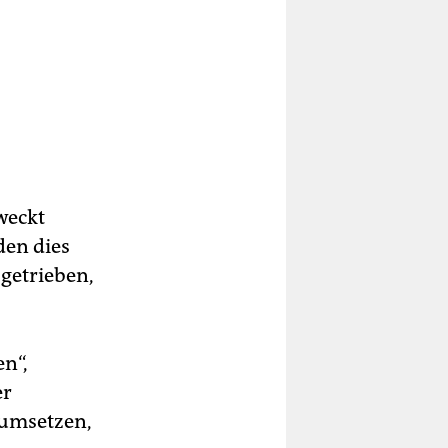
weckt
en dies
getrieben,
n“,
er
 umsetzen,