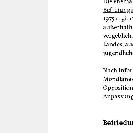
Die ehema
Befreiungs
1975 regier
außerhalb 
vergeblich,
Landes, au
jugendlich
Nach Infor
Mondlanes z
Opposition
Anpassung 
Befriedu