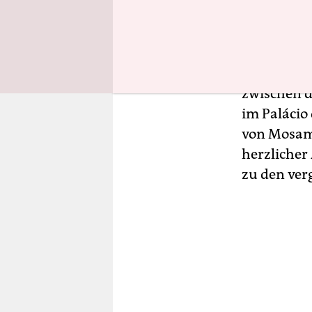
zu verhind
Kontrolle g
Jubel begl
zwischen 
im Palácio
von Mosamb
herzlicher
zu den ve