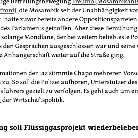
lige Befreiungsbewegung
Frelimo (Mosambikani
front)
, die Mosambik seit der Unabhängigkeit vo
t, hatte zuvor bereits andere Oppositionsparteie
des Parlaments getroffen. Aber diese Bemühun
 solange Mondlane, der bei weitem beliebteste Pol
s den Gesprächen ausgeschlossen war und seine 
e Anhängerschaft weiter auf die Straße ging.
mationen der taz stimmte Chapo mehreren Vors
u. So soll die Polizei aufhören, Unterstützer des
sführers gezielt zu verfolgen. Es geht auch um ei
der Wirtschaftspolitik.
ng soll Flüssiggasprojekt wiederbelebe