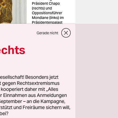
Präsident Chapo
(rechts) und
Oppositionsführer
Mondlane (links) im
Präsidentenpalast
von Maputo
Foto: Chapo social
Gerade nicht
media
echts
 im
s, die sich
esellschaft! Besonders jetzt
rt gegen Rechtsextremismus
z kooperiert daher mit „Alles
Januar sein
ller Einnahmen aus Anmeldungen
,
der eine
. September – an die Kampagne,
 mit über
rstützt und Freiräume sichern will,
bei?
tivlos, um