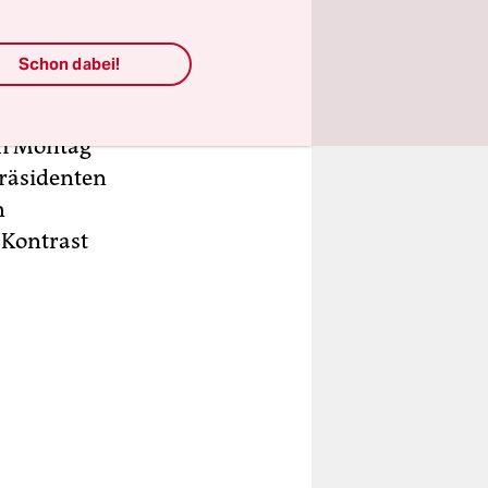
nds außer
Schon dabei!
ruck
am Montag
Präsidenten
n
 Kontrast