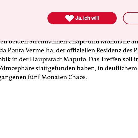
ern, dass die politische Krise in Mosambik volle
erät.

Ja, ich will
eitete den von Fotografen festgehaltenen Händed
den beiden Streithähnen Chapo und Mondlane 
 da Ponta Vermelha, der offiziellen Residenz des 
ik in der Hauptstadt Maputo. Das Treffen soll i
 Atmosphäre stattgefunden haben, in deutlichem
rgangenen fünf Monaten Chaos.