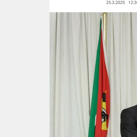
berlin
25.3.2025
12:3
nord
wahrheit
verlag
verlag
veranstaltungen
shop
fragen & hilfe
unterstützen
abo
genossenschaft