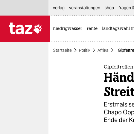
hautnavigation anspringen
hauptinhalt anspringen
footer anspringen
verlag
veranstaltungen
shop
fragen &
niedrigwasser
rente
landtagswahl i

taz zahl ich
taz zahl ich
Startseite
Politik
Afrika
Gipfeltr
themen
politik
Gipfeltreffe
Händ
öko
Stre
gesellschaft
Erstmals s
kultur
Chapo Oppo
Ende der Kr
sport