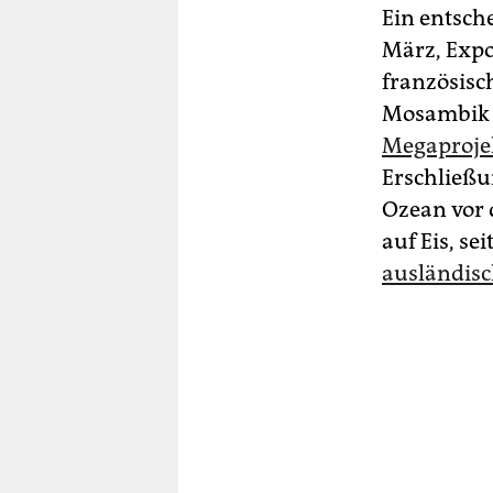
Ein entsch
März, Expo
französisc
Mosambik 
Megaproje
Erschließu
Ozean vor 
auf Eis, sei
ausländisc