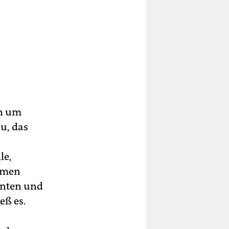
en um
u, das
le,
samen
einten und
eß es.