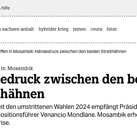
 hilfe
n sachsen-anhalt
hybrider krieg
jemen
ceuta
hitze
effen in Mosambik: Händedruck zwischen den beiden Streithähnen
n in Mosambik
edruck zwischen den b
ithähnen
eit den umstrittenen Wahlen 2024 empfängt Präsid
sitionsführer Venancio Mondlane. Mosambik erho
ise.