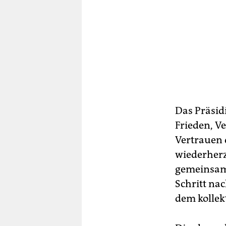
Das Präsid
Frieden, V
Vertrauen d
wiederherz
gemeinsame
Schritt na
dem kollekt