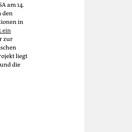
SA am 14.
n den
tionen in
 ein
r zur
ischen
jekt liegt
und die