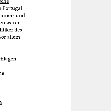
sche
n Portugal
n inner- und
gen waren
itiker des
vor allem
chlägen
ne
n