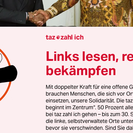
taz
zahl ich

Links lesen, r
Armando Domingos
bekämpfen
 Mal seit den umstrittenen Wahlen in Mosambik
24 haben sich die beiden Spitzenrivalen des Lande
Mit doppelter Kraft für eine offene G
brauchen Menschen, die sich vor O
ie Wahlsieger halten, persönlich getroffen. Die
einsetzen, unsere Solidarität. Die ta
unft zwischen Präsident Daniel Chapo,
der im 
beginnt im Zentrum“. 50 Prozent a
ahm
, und Oppositionsführer Venancio Mondlane
bei taz zahl ich gehen – bis zum 30
erung ausgerufen hat
, folgt auf
schwere Unruhen
die linke, selbstverwaltete Orte unte
bevor sie verschwinden. Sind Sie da
n den vergangenen Monaten und galt als alterna