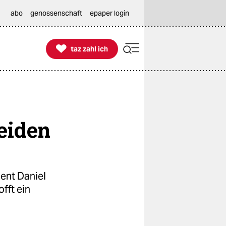
abo
genossenschaft
epaper login

taz zahl ich
taz zahl ich
eiden
ent Daniel
fft ein