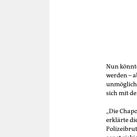
Nun könnte
werden – 
unmöglich 
sich mit d
„Die Chapo
erklärte di
Polizeibru