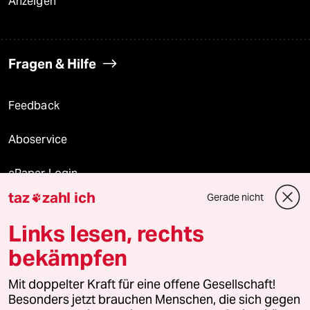
Anzeigen
Fragen & Hilfe
Feedback
Aboservice
ePaper Login
taz
zahl ich
Gerade nicht

Downloads für Abonnierende
Links lesen, rechts
bekämpfen
© 2026 taz Verlags und Vertriebs GmbH
Alle Rechte vorbehalten. Bei rechtlichen Fragen oder für Genehmigungen
Mit doppelter Kraft für eine offene Gesellschaft!
wenden Sie sich bitte an
lizenzen@taz.de
Besonders jetzt brauchen Menschen, die sich gegen