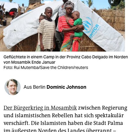
berlin
nord
wahrheit
verlag
verlag
Geflüchtete in einem Camp in der Provinz Cabo Delgado im Norden
von Mosambik Ende Januar
veranstaltungen
Foto: Rui Mutemba/Save the Children/reuters
shop
fragen & hilfe
Aus Berlin
Dominic Johnson
unterstützen
Der Bürgerkrieg in Mosambik
zwischen Regierung
abo
und islamistischen Rebellen hat sich spektakulär
genossenschaft
verschärft. Die Islamisten haben die Stadt Palma
im äußersten Norden des Landes überrannt –