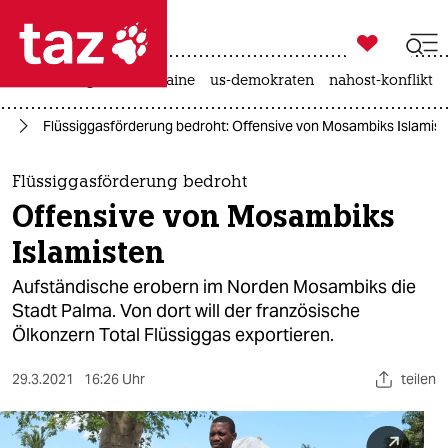

taz zahl ich
hitze
krieg in der ukraine
us-demokraten
nahost-konflikt

taz zahl ich
ka
Flüssiggasförderung bedroht: Offensive von Mosambiks Islamis
taz zahl ich
themen
Flüssiggasförderung bedroht
Offensive von Mosambiks
politik
Islamisten
öko
Aufständische erobern im Norden Mosambiks die
Stadt Palma. Von dort will der französische
gesellschaft
Ölkonzern Total Flüssiggas exportieren.
kultur
29.3.2021
16:26 Uhr
teilen
sport