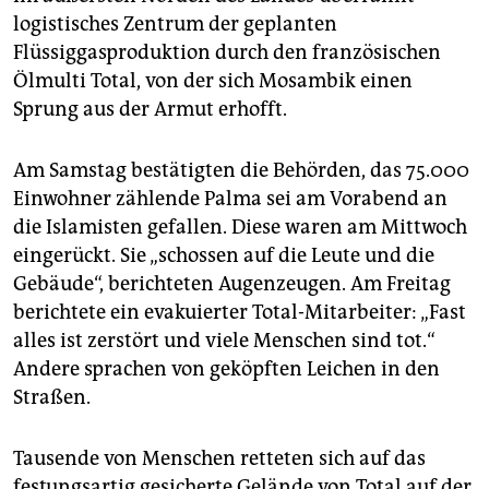
epaper login
logistisches Zentrum der geplanten
Flüssiggasproduktion durch den französischen
Ölmulti Total, von der sich Mosambik einen
Sprung aus der Armut erhofft.
Am Samstag bestätigten die Behörden, das 75.000
Einwohner zählende Palma sei am Vorabend an
die Islamisten gefallen. Diese waren am Mittwoch
eingerückt. Sie „schossen auf die Leute und die
Gebäude“, berichteten Augenzeugen. Am Freitag
berichtete ein evakuierter Total-Mitarbeiter: „Fast
alles ist zerstört und viele Menschen sind tot.“
Andere sprachen von geköpften Leichen in den
Straßen.
Tausende von Menschen retteten sich auf das
festungsartig gesicherte Gelände von Total auf der