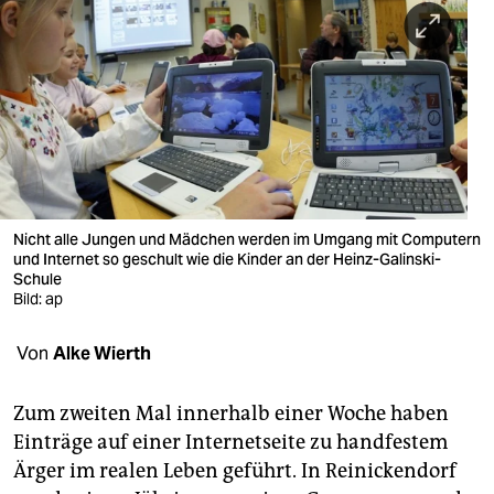
berlin
nord
wahrheit
verlag
verlag
veranstaltungen
Nicht alle Jungen und Mädchen werden im Umgang mit Computern
und Internet so geschult wie die Kinder an der Heinz-Galinski-
shop
Schule
Bild: ap
fragen & hilfe
Von
Alke Wierth
unterstützen
abo
Zum zweiten Mal innerhalb einer Woche haben
Einträge auf einer Internetseite zu handfestem
genossenschaft
Ärger im realen Leben geführt. In Reinickendorf