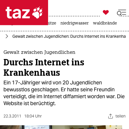

taz zahl ich
krieg in der ukraine
hitze
niedrigwasser
waldbrände

taz zahl ich
in
Gewalt zwischen Jugendlichen: Durchs Internet ins Krankenhau
taz zahl ich
themen
Gewalt zwischen Jugendlichen
Durchs Internet ins
politik
Krankenhaus
öko
Ein 17-Jähriger wird von 20 Jugendlichen
bewusstlos geschlagen. Er hatte seine Freundin
gesellschaft
verteidigt, die im Internet diffamiert worden war. Die
Website ist berüchtigt.
kultur
sport
22.3.2011
18:04 Uhr
teilen