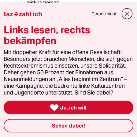
mitkritisieren?
taz
zahl ich
Gerade nicht

iShareGossip tut nichts, das Talk Talk Talk
nicht auch tun würde, nur dass die Webseite
Links lesen, rechts
halt jedem eine Plattform für seine
Aggressionen bietet, nicht nur ausgewählten
bekämpfen
Opferlämmern.
Mit doppelter Kraft für eine offene Gesellschaft!
Ist die Seite deswegen harmlos? Natürlich
Besonders jetzt brauchen Menschen, die sich gegen
nicht! Sie ist unterstes Niveau und hat die
Rechtsextremismus einsetzen, unsere Solidarität.
Grenze der Strafbarkeit lange überschritten.
Daher gehen 50 Prozent der Einnahmen aus
Für die Privatsender gilt das aber auch…
Neuanmeldungen an „Alles beginnt im Zentrum“ –
eine Kampagne, die bedrohte linke Kulturzentren
Abschalten würde übrigens wirklich helfen.
und Jugendorte unterstützt. Sind Sie dabei?
Dadurch gäbe es keine zentrale Anlaufstelle
mehr, so dass die Wirkung der

Ja, ich will
Beschimpfungen stark eingeschränkt würde.
Schon dabei!
Rearden
R