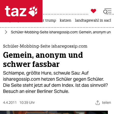

taz zahl ich
bergsteigen
usa unter trump
katzen
landtagswahl in sachs

taz zahl ich
ur
Schüler-Mobbing-Seite isharegossip.com: Gemein, anonym und 
taz zahl ich
themen
Schüler-Mobbing-Seite isharegossip.com
Gemein, anonym und
politik
schwer fassbar
öko
Schlampe, größte Hure, schwule Sau: Auf
isharegossip.com hetzen Schüler gegen Schüler.
gesellschaft
Die Seite steht jetzt auf dem Index. Ist das sinnvoll?
Besuch an einer Berliner Schule.
kultur
sport
4.4.2011
10:39 Uhr
teilen