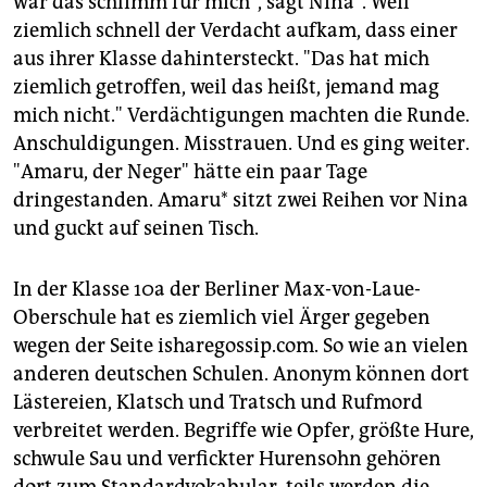
war das schlimm für mich", sagt Nina*. Weil
epaper login
ziemlich schnell der Verdacht aufkam, dass einer
aus ihrer Klasse dahintersteckt. "Das hat mich
ziemlich getroffen, weil das heißt, jemand mag
mich nicht." Verdächtigungen machten die Runde.
Anschuldigungen. Misstrauen. Und es ging weiter.
"Amaru, der Neger" hätte ein paar Tage
dringestanden. Amaru* sitzt zwei Reihen vor Nina
und guckt auf seinen Tisch.
In der Klasse 10a der Berliner Max-von-Laue-
Oberschule hat es ziemlich viel Ärger gegeben
wegen der Seite isharegossip.com. So wie an vielen
anderen deutschen Schulen. Anonym können dort
Lästereien, Klatsch und Tratsch und Rufmord
verbreitet werden. Begriffe wie Opfer, größte Hure,
schwule Sau und verfickter Hurensohn gehören
dort zum Standardvokabular, teils werden die