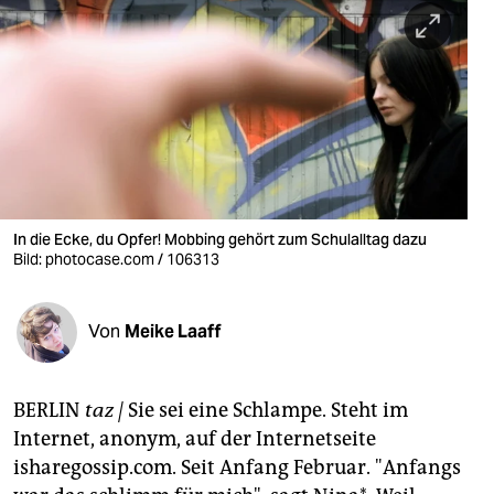
berlin
nord
wahrheit
verlag
verlag
veranstaltungen
In die Ecke, du Opfer! Mobbing gehört zum Schulalltag dazu
Bild: photocase.com / 106313
shop
fragen & hilfe
Von
Meike Laaff
unterstützen
BERLIN
taz |
Sie sei eine Schlampe. Steht im
abo
Internet, anonym, auf der Internetseite
genossenschaft
isharegossip.com. Seit Anfang Februar. "Anfangs