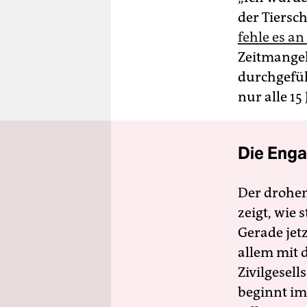
der Tiersch
fehle es an
Zeitmangel
durchgefüh
nur alle 15
Die Enga
Der drohe
zeigt, wie
Gerade jet
allem mit d
Zivilgesell
beginnt im