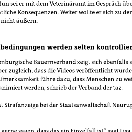
Nun sei er mit dem Veterinäramt im Gespräch üb
htliche Konsequenzen. Weiter wollte er sich zu de
nicht äußern.
bedingungen werden selten kontrollier
nburgische Bauernverband zeigt sich ebenfalls s
aber zugleich, dass die Videos veröffentlicht wurde
fmerksamkeit führe dazu, dass Menschen zu we
 animiert werden, schrieb der Verband der taz.
t Strafanzeige bei der Staatsanwaltschaft Neu­ru
gerne sagen, dass das ein Einzelfall ist“, sagt Lis