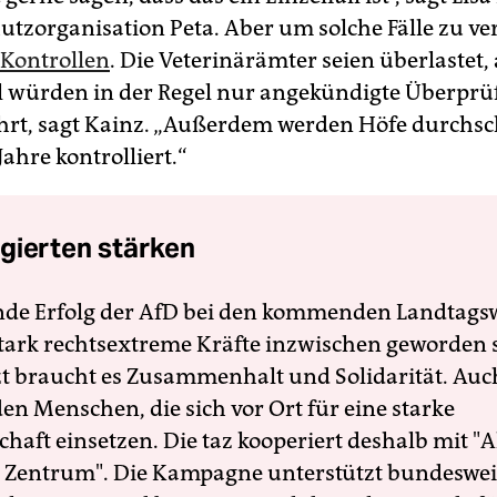
utz­organisation Peta. Aber um solche Fälle zu v
 Kontrollen
. Die Veterinärämter seien überlastet,
 würden in der Regel nur angekündigte Überpr
rt, sagt Kainz. „Außerdem werden Höfe durchsch
 Jahre kontrolliert.“
gierten stärken
nde Erfolg der AfD bei den kommenden Landtags
 stark rechtsextreme Kräfte inzwischen geworden 
zt braucht es Zusammenhalt und Solidarität. Auc
en Menschen, die sich vor Ort für eine starke
schaft einsetzen. Die taz kooperiert deshalb mit "A
 Zentrum". Die Kampagne unterstützt bundesweit