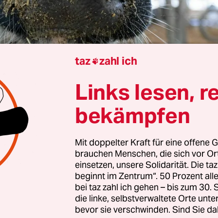
taz
zahl ich

Links lesen, r
Berlin
Henning Giesen
bekämpfen
Mit doppelter Kraft für eine offene G
Bauernhof in der Uckermark sollen monatelang
brauchen Menschen, die sich vor O
shandelt worden sein. Das zeigen Videoaufnahme
einsetzen, unsere Solidarität. Die ta
organisation
Aninova am Mittwoch veröffentlich
beginnt im Zentrum“. 50 Prozent a
bei taz zahl ich gehen – bis zum 30
und Selbstverständlichkeit, mit der die Tiere geq
die linke, selbstverwaltete Orte unte
hon sehr schockiert“, sagt Aninova-Vorsitzender J
bevor sie verschwinden. Sind Sie da
ich in einem solchen Ausmaß noch nicht gesehen