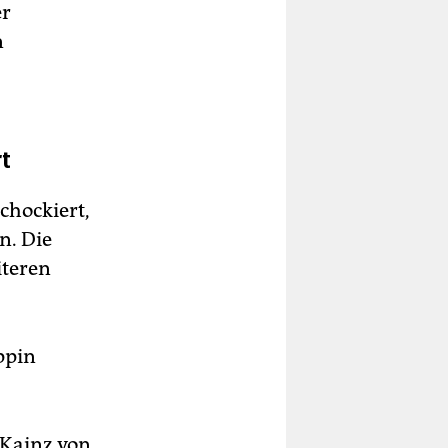
er
n
t
chockiert,
n. Die
iteren
ppin
a Kainz von