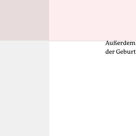
Die Tiersc
Schutzstan
mit Stöcke
Außerdem 
der Geburt 