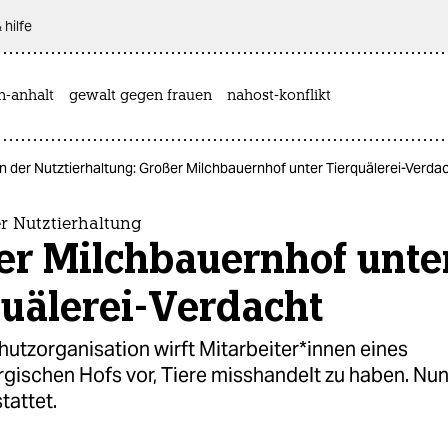
 hilfe
n-anhalt
gewalt gegen frauen
nahost-konflikt
in der Nutztierhaltung: Großer Milchbauernhof unter Tierquälerei-Verda
r Nutztierhaltung
er Milchbauernhof unte
uälerei-Verdacht
utzorganisation wirft Mit­ar­bei­te­r*in­nen eines
gischen Hofs vor, Tiere misshandelt zu haben. Nu
tattet.