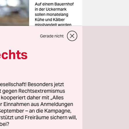
Auf einem Bauernhof
in der Uckermark
sollen monatelang
Kühe und Kälber
misshandelt worden
sein (Symbolbild)
Foto: Sebastian
Gerade nicht
Kahnert/dpa
echts
esellschaft! Besonders jetzt
 Kühe und
rt gegen Rechtsextremismus
n, die die
z kooperiert daher mit „Alles
te
. „Die
ller Einnahmen aus Anmeldungen
. September – an die Kampagne,
uält werden,
rstützt und Freiräume sichern will,
an Peifer.
bei?
.“