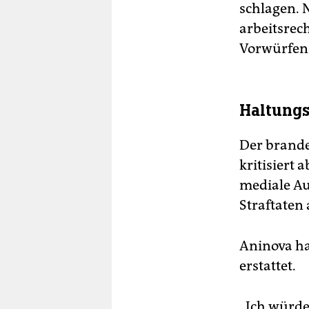
schlagen. 
arbeitsrec
Vorwürfen 
Haltungs
Der brande
kritisiert 
mediale Au
Straftaten
Aninova ha
erstattet.
„Ich würde 