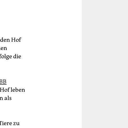
f den Hof
men
olge die
RBB
 Hof leben
 als
 Tiere zu