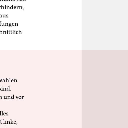
erhindern,
 aus
üfungen
nittlich
wahlen
sind.
h und vor
lles
 linke,