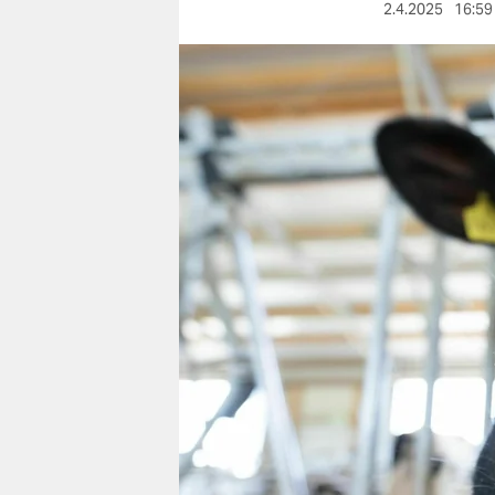
berlin
2.4.2025
16:59
nord
wahrheit
verlag
verlag
veranstaltungen
shop
fragen & hilfe
unterstützen
abo
genossenschaft