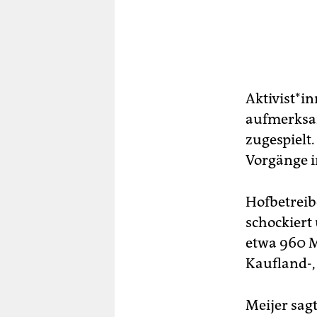
Ak­ti­vis­t
aufmerksa
zugespielt
Vorgänge im
Hofbetreib
schockiert
etwa 960 
Kaufland-,
Meijer sagt,