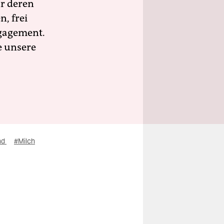
ür deren
n, frei
ngagement.
e unsere
nd
#Milch