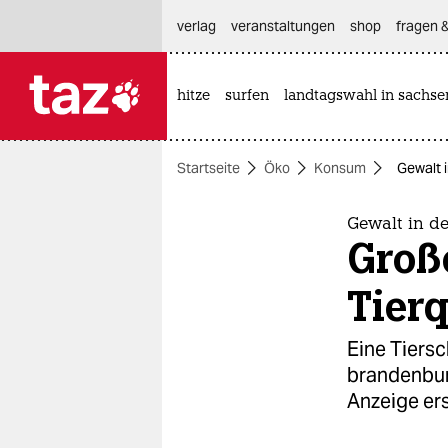
hautnavigation anspringen
hauptinhalt anspringen
footer anspringen
verlag
veranstaltungen
shop
fragen &
hitze
surfen
landtagswahl in sachse

taz zahl ich
taz zahl ich
Startseite
Öko
Konsum
Gewalt 
themen
politik
Gewalt in de
Groß
öko
Tierq
gesellschaft
Eine Tiersch
kultur
brandenbur
Anzeige ers
sport