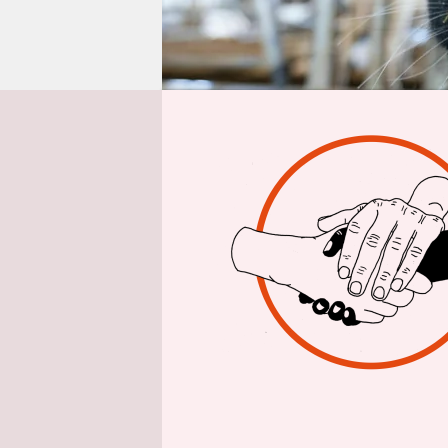
epaper login
Aus 
Auf einem 
Kälber mis
Tierschutz
Brutalität 
hat mich sc
„Das habe 