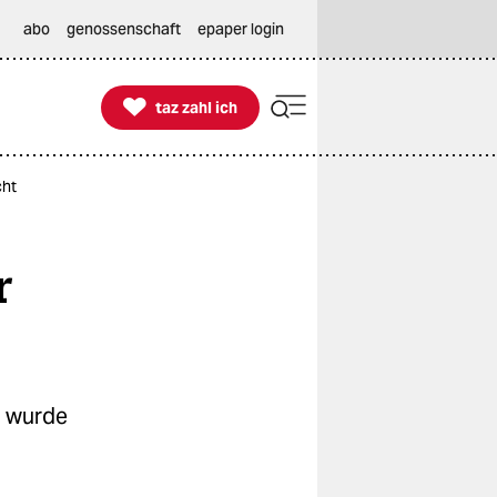
abo
genossenschaft
epaper login

taz zahl ich
taz zahl ich
cht
r
n wurde