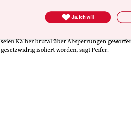
hutzorganisation wirft dem Hofbetreiber vor, ma

Ja, ich will
dards verstoßen
zu haben. So seien die Kühe im
n geschlagen und mit Messern angetrieben word
seien Kälber brutal über Absperrungen geworfe
gesetzwidrig isoliert worden, sagt Peifer.