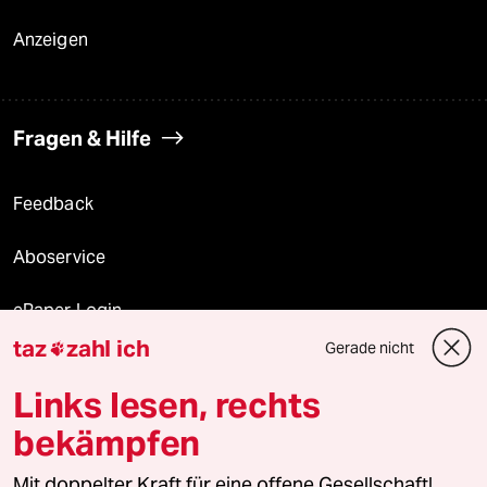
Anzeigen
Fragen & Hilfe
Feedback
Aboservice
ePaper Login
taz
zahl ich
Gerade nicht

Downloads für Abonnierende
Links lesen, rechts
bekämpfen
© 2026 taz Verlags und Vertriebs GmbH
Alle Rechte vorbehalten. Bei rechtlichen Fragen oder für Genehmigungen
Mit doppelter Kraft für eine offene Gesellschaft!