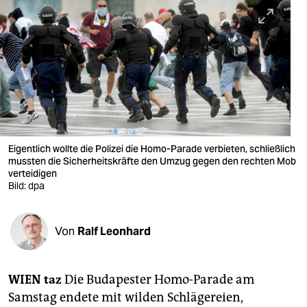
berlin
nord
wahrheit
verlag
verlag
veranstaltungen
Eigentlich wollte die Polizei die Homo-Parade verbieten, schließlich
mussten die Sicherheitskräfte den Umzug gegen den rechten Mob
shop
verteidigen
Bild: dpa
fragen & hilfe
unterstützen
Von
Ralf Leonhard
abo
WIEN taz
Die Budapester Homo-Parade am
genossenschaft
Samstag endete mit wilden Schlägereien,