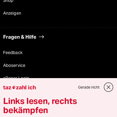
Shop
Anzeigen
Fragen & Hilfe
Feedback
Aboservice
ePaper Login
taz
zahl ich
Gerade nicht

Downloads für Abonnierende
Links lesen, rechts
bekämpfen
© 2026 taz Verlags und Vertriebs GmbH