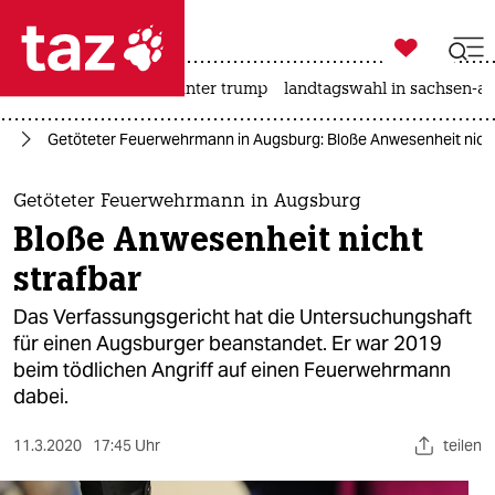

taz zahl ich
nahost-konflikt
usa unter trump
landtagswahl in sachsen-an

taz zahl ich
nd
Getöteter Feuerwehrmann in Augsburg: Bloße Anwesenheit nicht
taz zahl ich
themen
Getöteter Feuerwehrmann in Augsburg
Bloße Anwesenheit nicht
politik
strafbar
öko
Das Verfassungsgericht hat die Untersuchungshaft
für einen Augsburger beanstandet. Er war 2019
gesellschaft
beim tödlichen Angriff auf einen Feuerwehrmann
dabei.
kultur
sport
11.3.2020
17:45 Uhr
teilen