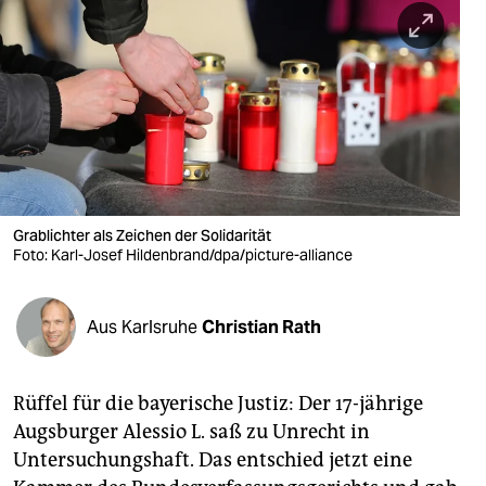
berlin
nord
wahrheit
verlag
verlag
veranstaltungen
Grablichter als Zeichen der Solidarität
Foto: Karl-Josef Hildenbrand/dpa/picture-alliance
shop
fragen & hilfe
Aus Karlsruhe
Christian Rath
unterstützen
Rüffel für die bayerische Justiz: Der 17-jährige
abo
Augsburger Alessio L. saß zu Unrecht in
genossenschaft
Untersuchungshaft. Das entschied jetzt eine